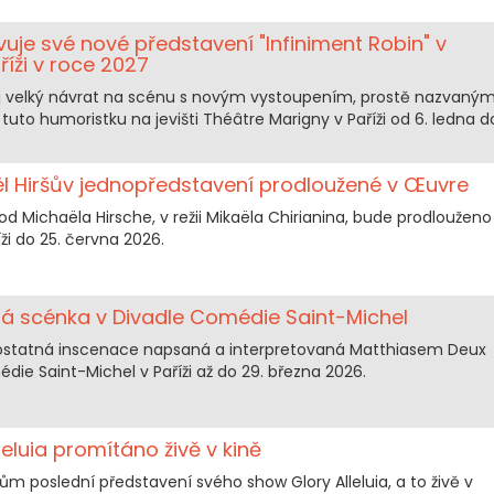
vuje své nové představení "Infiniment Robin" v
říži v roce 2027
ůj velký návrat na scénu s novým vystoupením, prostě nazvaný
 tuto humoristku na jevišti Théâtre Marigny v Paříži od 6. ledna d
aël Hiršův jednopředstavení prodloužené v Œuvre
od Michaëla Hirsche, v režii Mikaëla Chirianina, bude prodlouženo
ži do 25. června 2026.
á scénka v Divadle Comédie Saint-Michel
mostatná inscenace napsaná a interpretovaná Matthiasem Deux
die Saint-Michel v Paříži až do 29. března 2026.
leluia promítáno živě v kině
m poslední představení svého show Glory Alleluia, a to živě v