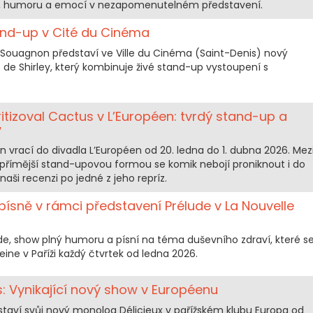
by, humoru a emocí v nezapomenutelném představení.
and-up v Cité du Cinéma
y Souagnon představí ve Ville du Cinéma (Saint-Denis) nový
de Shirley, který kombinuje živé stand-up vystoupení s
ritizoval Cactus v L’Européen: tvrdý stand-up a
y
vrací do divadla L’Européen od 20. ledna do 1. dubna 2026. Mez
římější stand-upovou formou se komik nebojí proniknout i do
naši recenzi po jedné z jeho repríz.
 písně v rámci představení Prélude v La Nouvelle
ude, show plný humoru a písní na téma duševního zdraví, které s
ine v Paříži každý čtvrtek od ledna 2026.
: Vynikající nový show v Européenu
staví svůj nový monolog Délicieux v pařížském klubu Europa od