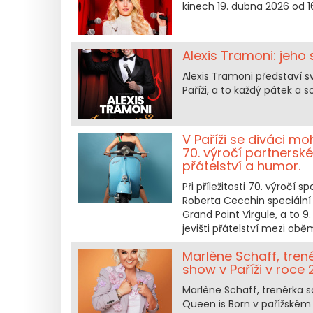
kinech 19. dubna 2026 od 1
Alexis Tramoni: jeho
Alexis Tramoni představí sv
Paříži, a to každý pátek a 
V Paříži se diváci mo
70. výročí partnersk
přátelství a humor.
Při příležitosti 70. výročí
Roberta Cecchin speciální 
Grand Point Virgule, a to 9
jevišti přátelství mezi o
Marlène Schaff, tre
show v Paříži v roce
Marlène Schaff, trenérka 
Queen is Born v pařížském 