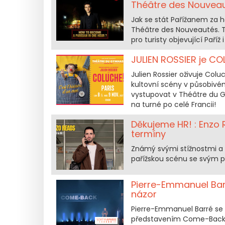
Théâtre des Nouvea
Jak se stát Pařížanem za 
Théâtre des Nouveautés. Ta
pro turisty objevující Paří
JULIEN ROSSIER je CO
Julien Rossier oživuje Col
kultovní scény v působivé
vystupovat v Théâtre du Gy
na turné po celé Francii!
Děkujeme HR! : Enzo 
termíny
Známý svými stížnostmi a o
pařížskou scénu se svým p
Pierre-Emmanuel Bar
názor
Pierre-Emmanuel Barré se v
představením Come-Back. 