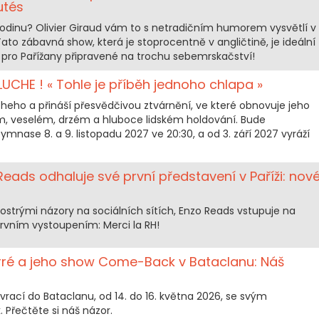
utés
hodinu? Olivier Giraud vám to s netradičním humorem vysvětlí v
to zábavná show, která je stoprocentně v angličtině, je ideální
ž i pro Pařížany připravené na trochu sebemrskačství!
LUCHE ! « Tohle je příběh jednoho chlapa »
ucheho a přináší přesvědčivou ztvárnění, ve které obnovuje jeho
m, veselém, drzém a hluboce lidském holdování. Bude
mnase 8. a 9. listopadu 2027 ve 20:30, a od 3. září 2027 vyráží
Reads odhaluje své první představení v Paříži: nov
strými názory na sociálních sítích, Enzo Reads vstupuje na
rvním vystoupením: Merci la RH!
ré a jeho show Come-Back v Bataclanu: Náš
rací do Bataclanu, od 14. do 16. května 2026, se svým
Přečtěte si náš názor.