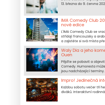
13. března do 9. června 20
IMA Comedy Club 202
nové edice
L'IMA Comedy Club se vrací 
střídají francouzsky a ara
a zajistěte si svá místa p
Waly Dia a jeho kom
Ouen
Přijďte se pobavit a obje
Comedy. Humoresta můžet
jsou nadcházející termíny.
Impro! Jedinečná int
Každou sobotu večer tři h
diváků. Interaktivní rodin