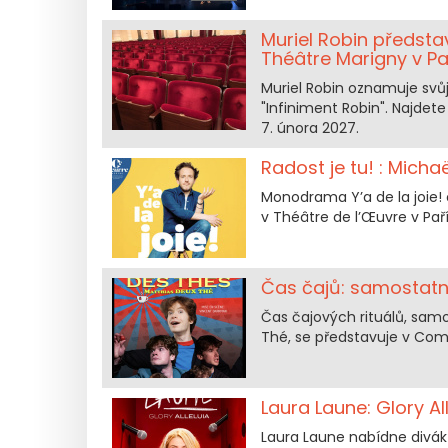
Muriel Robin předsta
Théâtre Marigny v Pa
Muriel Robin oznamuje sv
"Infiniment Robin". Najdete
7. února 2027.
Radost je tu! : Mich
Monodrama Y’a de la joie! 
v Théâtre de l’Œuvre v Paří
Čas čajů: samostatn
Čas čajových rituálů, sa
Thé, se představuje v Comé
Laura Laune: Glory Al
Laura Laune nabídne diváků