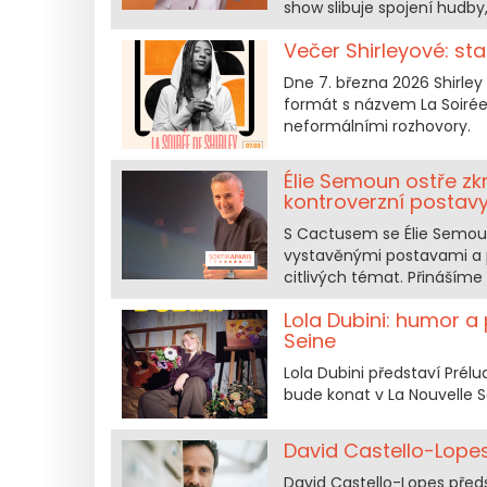
show slibuje spojení hud
Večer Shirleyové: st
Dne 7. března 2026 Shirle
formát s názvem La Soirée 
neformálními rozhovory.
Élie Semoun ostře zk
kontroverzní postav
S Cactusem se Élie Semoun 
vystavěnými postavami a p
citlivých témat. Přinášíme 
Lola Dubini: humor a
Seine
Lola Dubini představí Prél
bude konat v La Nouvelle Se
David Castello-Lopes
David Castello-Lopes před