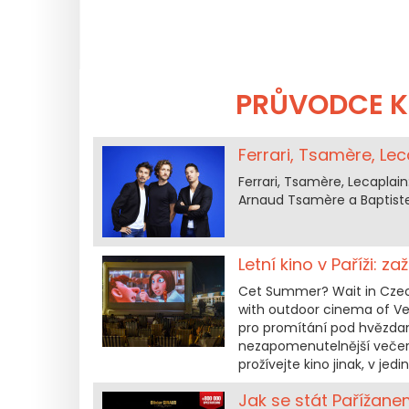
PRŮVODCE K
Ferrari, Tsamère, Le
Ferrari, Tsamère, Lecaplain
Arnaud Tsamère a Baptiste
Letní kino v Paříži: z
Cet Summer? Wait in Czech
with outdoor cinema of Vede
pro promítání pod hvězdami
nezapomenutelnější večer s
prožívejte kino jinak, v j
Jak se stát Pařížane