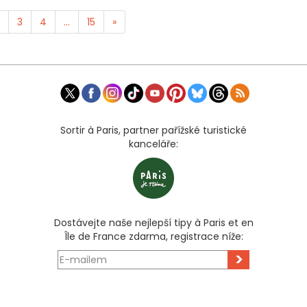
3
4
...
15
»
Sortir à Paris, partner pařížské turistické
kanceláře:
Dostávejte naše nejlepší tipy à Paris et en
Île de France zdarma, registrace níže:
>