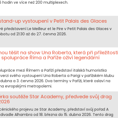
6 hodin ve více než 200 multiplexech.
 stand-up vystoupení v Petit Palais des Glaces
é představení Le Meilleur et le Pire v Petit Palais des Glaces v
sobotu od 21:30 až do 27. června 2026.
hou těšit na show Una Roberta, která při příležitost
é spolupráce Říma a Paříže oživí legendární
 spolupráce mezi Římem a Paříží představí italská humoristka
verzi svého vystoupení Una Roberta a Parigi v pařížském klubu
. dubna a 3. června 2026. Dva termíny v Paříži, které oslaví na
běma evropskými metropolemi.
nérka soutěže Star Academy, předvede svůj drag
 2026
scénického projevu ze Star Academy, představí svůj pořad A
divadle Alhambra od 18. března do 15. dubna 2026. Tento drag