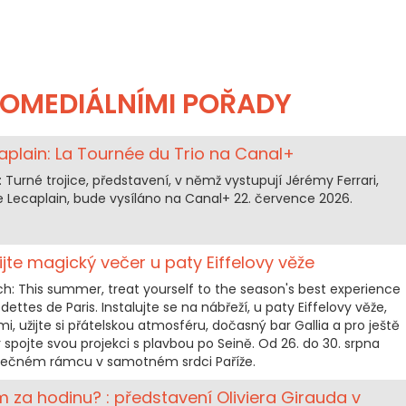
OMEDIÁLNÍMI POŘADY
caplain: La Tournée du Trio na Canal+
: Turné trojice, představení, v němž vystupují Jérémy Ferrari,
 Lecaplain, bude vysíláno na Canal+ 22. července 2026.
ažijte magický večer u paty Eiffelovy věže
: This summer, treat yourself to the season's best experience
ttes de Paris. Instalujte se na nábřeží, u paty Eiffelovy věže,
, užijte si přátelskou atmosféru, dočasný bar Gallia a pro ještě
pojte svou projekci s plavbou po Seině. Od 26. do 30. srpna
edinečném rámcu v samotném srdci Paříže.
m za hodinu? : představení Oliviera Girauda v