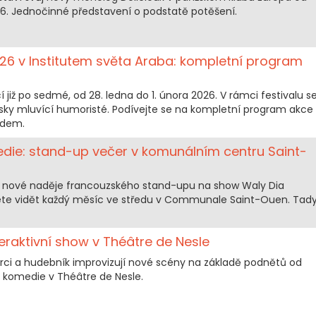
26. Jednočinné představení o podstatě potěšení.
6 v Institutem světa Araba: kompletní program
již po sedmé, od 28. ledna do 1. února 2026. V rámci festivalu s
bsky mluvící humoristé. Podívejte se na kompletní program akce
ředem.
edie: stand-up večer v komunálním centru Saint-
vit nové naděje francouzského stand-upu na show Waly Dia
e vidět každý měsíc ve středu v Communale Saint-Ouen. Tad
eraktivní show v Théâtre de Nesle
erci a hudebník improvizují nové scény na základě podnětů od
ná komedie v Théâtre de Nesle.