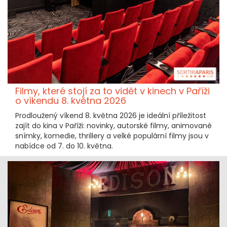
Filmy, které stojí za to vidět v kinech v Paříži
o víkendu 8. května 2026
Prodloužený víkend 8. května 2026 je ideální příležitost
zajít do kina v Paříži: novinky, autorské filmy, animované
snímky, komedie, thrillery a velké populární filmy jsou v
nabídce od 7. do 10. května.