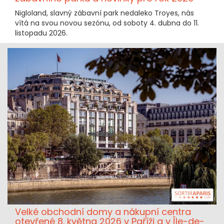
Nigloland, slavný zábavní park nedaleko Troyes, nás
vítá na svou novou sezónu, od soboty 4. dubna do 11.
listopadu 2026.
Velké obchodní domy a nákupní centra
otevřené 8. května 2026 v Paříži a v Île-de-