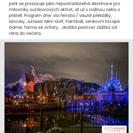
park se prosazuje jako nepostradatelná destinace pro
milovníky outdoorových aktivit, ať už s rodinou nebo s
přáteli. Program dne: via ferrata / visuté překážky,
lanovky, Jurassic Mini-Golf, Paintball, venkovní Escape
Game, farma se zvířaty… zkrátka pestrost zážitků od
rána do večera.