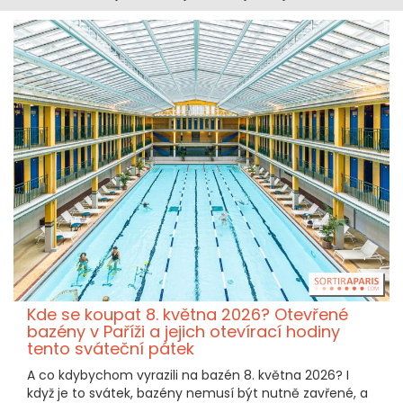
Kde se koupat 8. května 2026? Otevřené
bazény v Paříži a jejich otevírací hodiny
tento sváteční pátek
A co kdybychom vyrazili na bazén 8. května 2026? I
když je to svátek, bazény nemusí být nutně zavřené, a