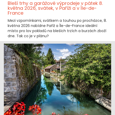
Bleší trhy a garážové výprodeje v pátek 8.
května 2026, svátek, v Paříži a v Île-de-
France
Mezi vzpomínkami, svátkem a touhou po procházce, 8.
května 2026 nabídne Paříž a Île-de-France ideální
místo pro lov pokladů na bleších trzích a burzách zboží
dne. Tak co je v plánu?