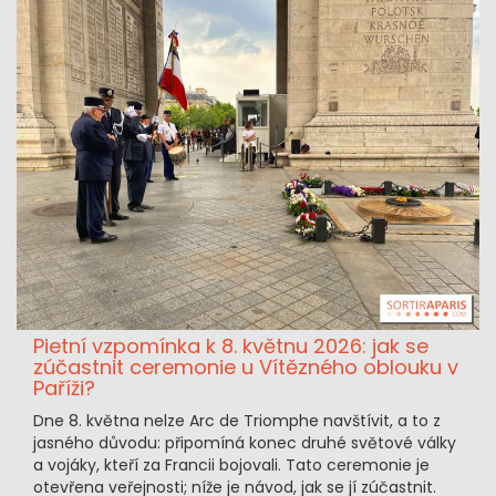
Pietní vzpomínka k 8. květnu 2026: jak se
zúčastnit ceremonie u Vítězného oblouku v
Paříži?
Dne 8. května nelze Arc de Triomphe navštívit, a to z
jasného důvodu: připomíná konec druhé světové války
a vojáky, kteří za Francii bojovali. Tato ceremonie je
otevřena veřejnosti; níže je návod, jak se jí zúčastnit.