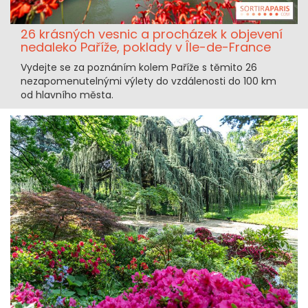
26 krásných vesnic a procházek k objevení
nedaleko Paříže, poklady v Île-de-France
Vydejte se za poznáním kolem Paříže s těmito 26
nezapomenutelnými výlety do vzdálenosti do 100 km
od hlavního města.