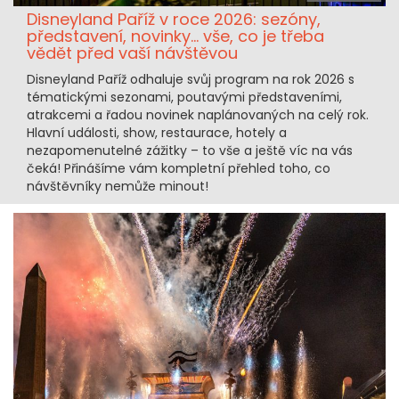
Disneyland Paříž v roce 2026: sezóny,
představení, novinky… vše, co je třeba
vědět před vaší návštěvou
Disneyland Paříž odhaluje svůj program na rok 2026 s
tématickými sezonami, poutavými představeními,
atrakcemi a řadou novinek naplánovaných na celý rok.
Hlavní události, show, restaurace, hotely a
nezapomenutelné zážitky – to vše a ještě víc na vás
čeká! Přinášíme vám kompletní přehled toho, co
návštěvníky nemůže minout!