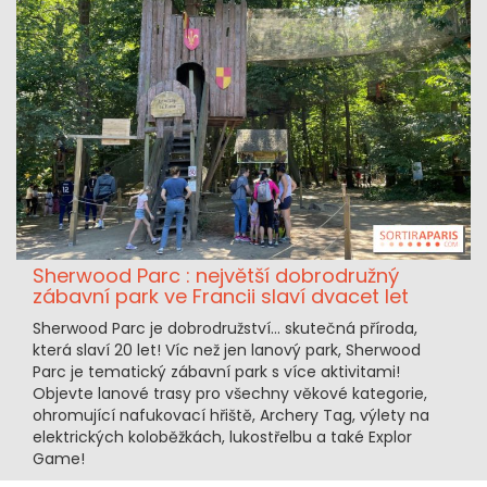
Sherwood Parc : největší dobrodružný
zábavní park ve Francii slaví dvacet let
Sherwood Parc je dobrodružství… skutečná příroda,
která slaví 20 let! Víc než jen lanový park, Sherwood
Parc je tematický zábavní park s více aktivitami!
Objevte lanové trasy pro všechny věkové kategorie,
ohromující nafukovací hřiště, Archery Tag, výlety na
elektrických koloběžkách, lukostřelbu a také Explor
Game!