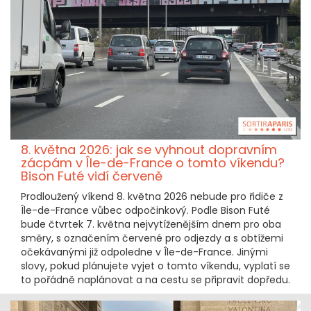
8. května 2026: jak se vyhnout dopravním
zácpám v Île-de-France o tomto víkendu?
Bison Futé vidí červeně
Prodloužený víkend 8. května 2026 nebude pro řidiče z
Île-de-France vůbec odpočinkový. Podle Bison Futé
bude čtvrtek 7. května nejvytíženějším dnem pro oba
směry, s označením červené pro odjezdy a s obtížemi
očekávanými již odpoledne v Île-de-France. Jinými
slovy, pokud plánujete vyjet o tomto víkendu, vyplatí se
to pořádně naplánovat a na cestu se připravit dopředu.