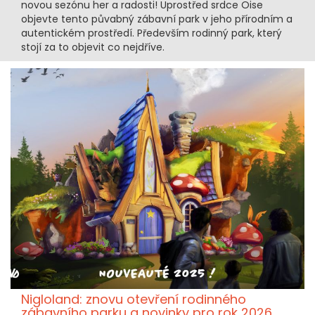
novou sezónu her a radosti! Uprostřed srdce Oise
objevte tento půvabný zábavní park v jeho přírodním a
autentickém prostředí. Především rodinný park, který
stojí za to objevit co nejdříve.
Nigloland: znovu otevření rodinného
zábavního parku a novinky pro rok 2026