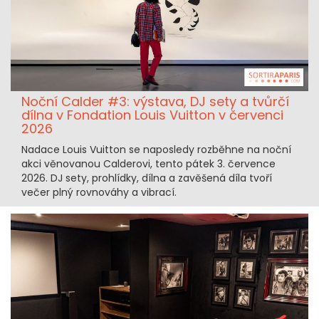
Noční Calder #3: výstava, DJ sety a tvůrčí
dílna v Fondation Louis Vuitton v červenci
2026
Nadace Louis Vuitton se naposledy rozběhne na noční
akci věnovanou Calderovi, tento pátek 3. července
2026. DJ sety, prohlídky, dílna a zavěšená díla tvoří
večer plný rovnováhy a vibrací.