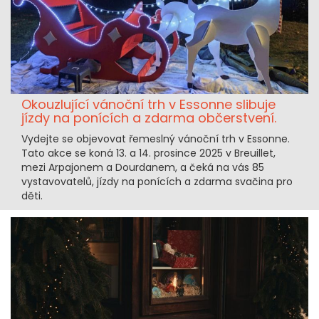
Okouzlující vánoční trh v Essonne slibuje
jízdy na ponících a zdarma občerstvení.
Vydejte se objevovat řemeslný vánoční trh v Essonne.
Tato akce se koná 13. a 14. prosince 2025 v Breuillet,
mezi Arpajonem a Dourdanem, a čeká na vás 85
vystavovatelů, jízdy na ponících a zdarma svačina pro
děti.