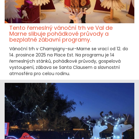
Tento řemeslný vánoční trh ve Val de
Marne slibuje pohádkové průvody a
bezplatné zábavní programy.
Vánoční trh v Champigny-sur-Marne se vrací od 12. do
14. prosince 2025 na Place Est. Na programu je 14
řemeslných stánků, pohádkové průvody, gospelová
vystoupení, zábava se Santa Clausem a slavnostní
atmosféra pro celou rodinu.