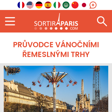
PRŮVODCE VÁNOČNÍMI
ŘEMESLNÝMI TRHY