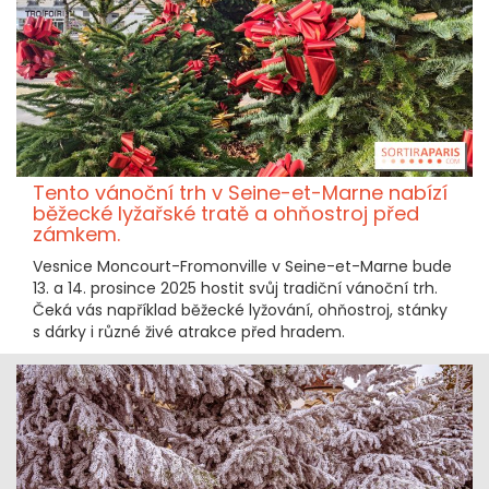
Tento vánoční trh v Seine-et-Marne nabízí
běžecké lyžařské tratě a ohňostroj před
zámkem.
Vesnice Moncourt-Fromonville v Seine-et-Marne bude
13. a 14. prosince 2025 hostit svůj tradiční vánoční trh.
Čeká vás například běžecké lyžování, ohňostroj, stánky
s dárky i různé živé atrakce před hradem.