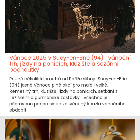
Vánoce 2025 v Sucy-en-Brie (94) : vánoční
trh, jízdy na ponících, kluziště a sezónní
pochoutky
Pouhé několik kilometrů od Paříže slibuje Sucy-en-Brie
(94) jasné Vánoce plné akcí pro malé i velké.
Řemeslný trh, kluziště, jízdy na ponících, setkání s
Ježíškem a gurmánské zastávky… všechno je
připraveno pro prosinec zasvěcený kouzlu vánočního
období!