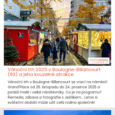
Vánoční trh 2025 v Boulogne-Billancourt
(92) a jeho kouzelné atrakce
Vánoční trh v Boulogne-Billancourt se vrací na náměstí
Grand'Place od 26. listopadu do 24. prosince 2025 a
potěší malé i velké návštěvníky. Co je na programu?
Řemesla, zábava a fotografie s Ježíškem... Letos si
sváteční období může užít celá rodina společně!