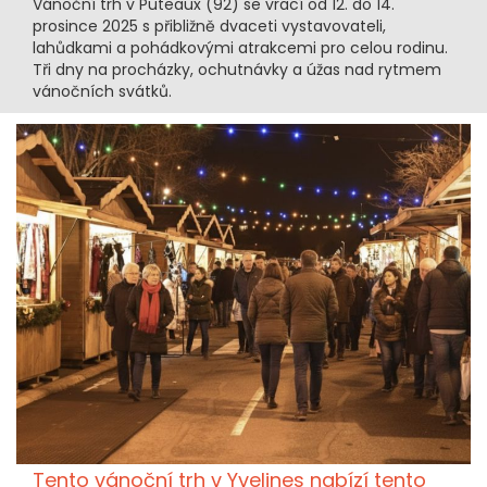
Vánoční trh v Puteaux (92) se vrací od 12. do 14.
prosince 2025 s přibližně dvaceti vystavovateli,
lahůdkami a pohádkovými atrakcemi pro celou rodinu.
Tři dny na procházky, ochutnávky a úžas nad rytmem
vánočních svátků.
Tento vánoční trh v Yvelines nabízí tento