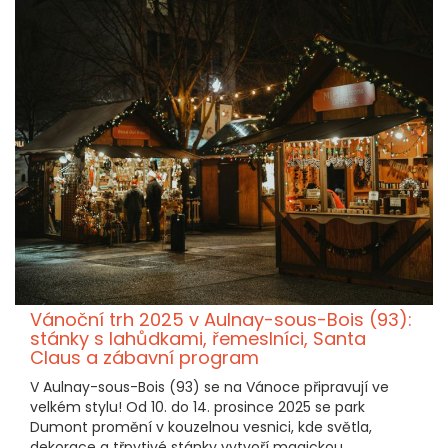
Vánoční trh 2025 v Aulnay-sous-Bois (93):
stánky s lahůdkami, řemeslníci, Santa
Claus a zábavní program
V Aulnay-sous-Bois (93) se na Vánoce připravují ve
velkém stylu! Od 10. do 14. prosince 2025 se park
Dumont promění v kouzelnou vesnici, kde světla,
dekorace a třpytivé stánky vytvoří magickou