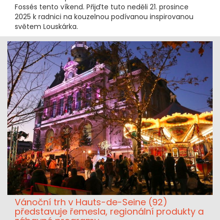
Fossés tento víkend. Přijďte tuto neděli 21. prosince
2025 k radnici na kouzelnou podívanou inspirovanou
světem Louskárka.
Vánoční trh v Hauts-de-Seine (92)
představuje řemesla, regionální produkty a