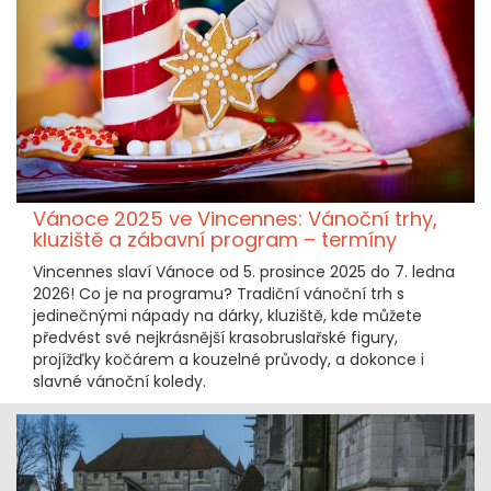
Vánoce 2025 ve Vincennes: Vánoční trhy,
kluziště a zábavní program – termíny
Vincennes slaví Vánoce od 5. prosince 2025 do 7. ledna
2026! Co je na programu? Tradiční vánoční trh s
jedinečnými nápady na dárky, kluziště, kde můžete
předvést své nejkrásnější krasobruslařské figury,
projížďky kočárem a kouzelné průvody, a dokonce i
slavné vánoční koledy.