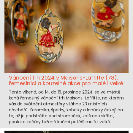
Vánoční trh 2024 v Maisons-Laffitte (78):
řemeslníci a kouzelné akce pro malé i velké
Tento víkend, od 14. do 15. prosince 2024, se ve městě
koná řemeslný vánoční trh Maisons-Laffitte, na kterém
vás do sváteční atmosféry vtáhne 23 místních
návrhářů. Keramika, šperky, kabelky a lahůdky čekají na
to, až je podstrčíte pod stromeček, zatímco skřítci,
poníci a kočáry tažené koňmi potěší malé i velké.