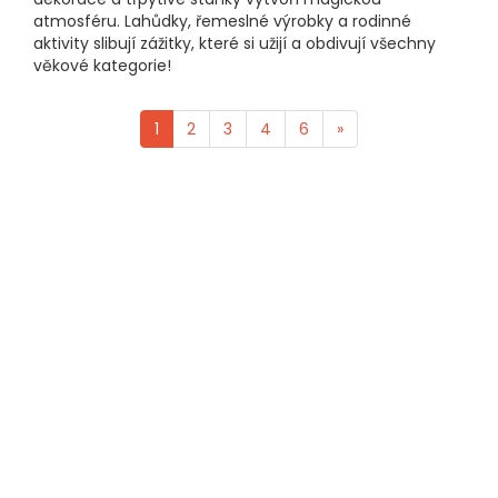
atmosféru. Lahůdky, řemeslné výrobky a rodinné
aktivity slibují zážitky, které si užijí a obdivují všechny
věkové kategorie!
1
2
3
4
6
»