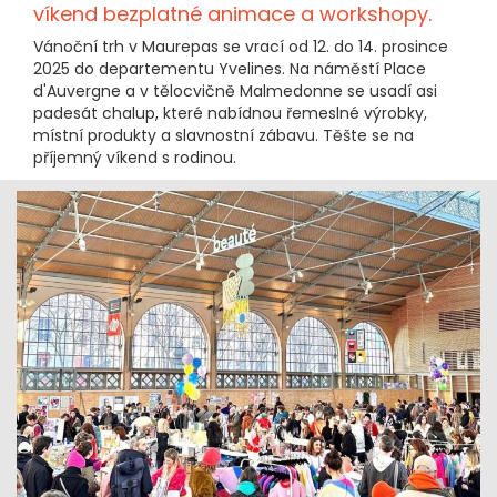
víkend bezplatné animace a workshopy.
Vánoční trh v Maurepas se vrací od 12. do 14. prosince
2025 do departementu Yvelines. Na náměstí Place
d'Auvergne a v tělocvičně Malmedonne se usadí asi
padesát chalup, které nabídnou řemeslné výrobky,
místní produkty a slavnostní zábavu. Těšte se na
příjemný víkend s rodinou.