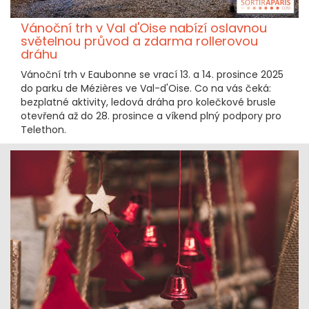
Vánoční trh v Val d'Oise nabízí oslavnou
světelnou průvod a zdarma rollerovou
dráhu
Vánoční trh v Eaubonne se vrací 13. a 14. prosince 2025
do parku de Mézières ve Val-d'Oise. Co na vás čeká:
bezplatné aktivity, ledová dráha pro kolečkové brusle
otevřená až do 28. prosince a víkend plný podpory pro
Telethon.