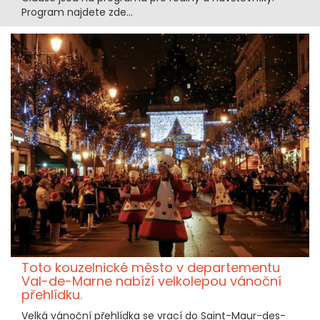
Program najdete zde...
Toto kouzelnické město v departementu
Val-de-Marne nabízí velkolepou vánoční
přehlídku.
Velká vánoční přehlídka se vrací do Saint-Maur-des-