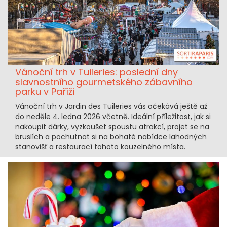
Vánoční trh v Tuileries: poslední dny
slavnostního gourmetského zábavního
parku v Paříži
Vánoční trh v Jardin des Tuileries vás očekává ještě až
do neděle 4. ledna 2026 včetně. Ideální příležitost, jak si
nakoupit dárky, vyzkoušet spoustu atrakcí, projet se na
bruslích a pochutnat si na bohaté nabídce lahodných
stanovišť a restaurací tohoto kouzelného místa.