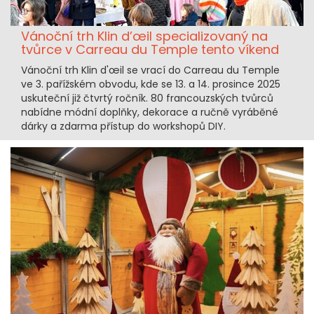
Vánoční trh Klin d’œil specializovaný na
tvůrce v Carreau du Temple tento víkend
Vánoční trh Klin d'œil se vrací do Carreau du Temple
ve 3. pařížském obvodu, kde se 13. a 14. prosince 2025
uskuteční již čtvrtý ročník. 80 francouzských tvůrců
nabídne módní doplňky, dekorace a ručně vyráběné
dárky a zdarma přístup do workshopů DIY.