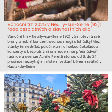
Vánoční trh 2025 v Neuilly-sur-Seine (92):
řada bezplatných a slavnostních akcí
Vánoční trh v Neuilly-sur-Seine (92) vám otevírá své
brány a nabízí koncentrovanou magii a lahůdky! Mezi
stánky řemeslníků, palačinkami a horkou čokoládou,
koncerty a bezplatnými animacemi se přednádvoří
radnice a avenue Achille Peretti stanou od 6. do 24.
prosince nezbytným místem setkání během svátků v
Hauts-de-Seine!