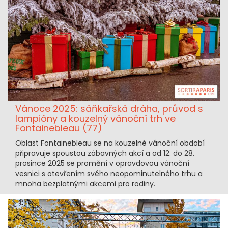
Vánoce 2025: sáňkařská dráha, průvod s
lampióny a kouzelný vánoční trh ve
Fontainebleau (77)
Oblast Fontainebleau se na kouzelné vánoční období
připravuje spoustou zábavných akcí a od 12. do 28.
prosince 2025 se promění v opravdovou vánoční
vesnici s otevřením svého neopominutelného trhu a
mnoha bezplatnými akcemi pro rodiny.