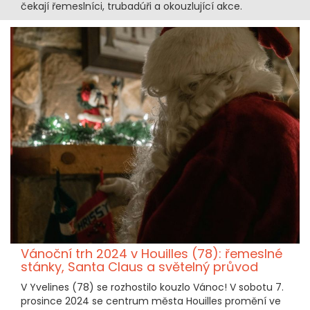
čekají řemeslníci, trubadúři a okouzlující akce.
Vánoční trh 2024 v Houilles (78): řemeslné
stánky, Santa Claus a světelný průvod
V Yvelines (78) se rozhostilo kouzlo Vánoc! V sobotu 7.
prosince 2024 se centrum města Houilles promění ve