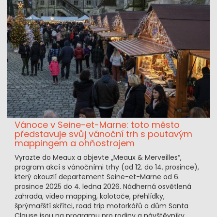
Vánoce v Seine-et-Marne: toto město
představuje svůj vánoční trh s poutavým
mappingem a ohňostrojem
Vyrazte do Meaux a objevte „Meaux & Merveilles“,
program akcí s vánočními trhy (od 12. do 14. prosince),
který okouzlí departement Seine-et-Marne od 6.
prosince 2025 do 4. ledna 2026. Nádherná osvětlená
zahrada, video mapping, kolotoče, přehlídky,
šprýmařští skřítci, road trip motorkářů a dům Santa
Clause jsou na programu pro rodiny a návštěvníky.