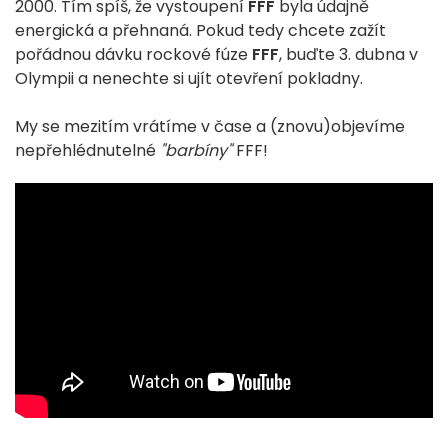
2000. Tím spíš, že vystoupení
FFF
byla údajně
energická a přehnaná. Pokud tedy chcete zažít
pořádnou dávku rockové fúze
FFF
, buďte 3. dubna v
Olympii a nenechte si ujít otevření pokladny.
My se mezitím vrátíme v čase a (znovu)objevíme
nepřehlédnutelné
"barbíny"
FFF!