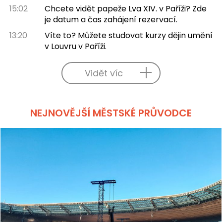
15:02
Chcete vidět papeže Lva XIV. v Paříži? Zde
je datum a čas zahájení rezervací.
13:20
Víte to? Můžete studovat kurzy dějin umění
v Louvru v Paříži.
Vidět víc
NEJNOVĚJŠÍ MĚSTSKÉ PRŮVODCE