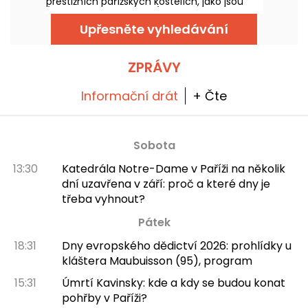
prestižních pařížských kostelích, jako jsou
Église de la Madeleine, Église Saint-Germain-
des-Prés a Église Saint-Philippe-du-Roule, až
Upřesněte vyhledávání
do prosince 2026.
ZPRÁVY
Informační drát
+ Čte
Sobota
13:30
Katedrála Notre-Dame v Paříži na několik
dní uzavřena v září: proč a které dny je
třeba vyhnout?
Pátek
18:31
Dny evropského dědictví 2026: prohlídky u
kláštera Maubuisson (95), program
15:31
Úmrtí Kavinsky: kde a kdy se budou konat
pohřby v Paříži?