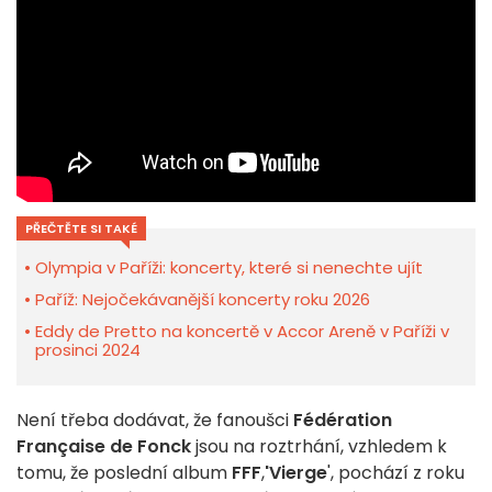
PŘEČTĚTE SI TAKÉ
Olympia v Paříži: koncerty, které si nenechte ujít
Paříž: Nejočekávanější koncerty roku 2026
Eddy de Pretto na koncertě v Accor Areně v Paříži v
prosinci 2024
Není třeba dodávat, že fanoušci
Fédération
Française de Fonck
jsou na roztrhání, vzhledem k
tomu, že poslední album
FFF
,
'Vierge
', pochází z roku