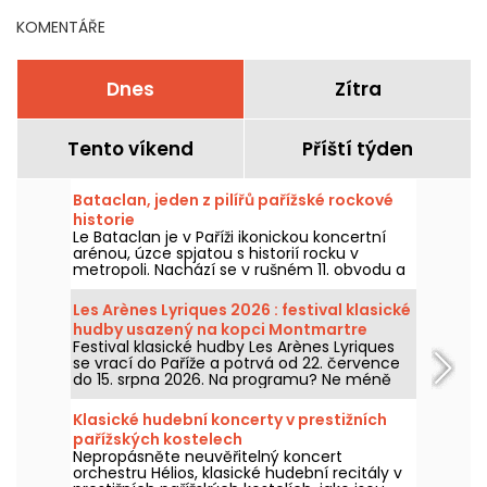
KOMENTÁŘE
Dnes
Zítra
Tento víkend
Příští týden
Bataclan, jeden z pilířů pařížské rockové
historie
Le Bataclan je v Paříži ikonickou koncertní
arénou, úzce spjatou s historií rocku v
metropoli. Nachází se v rušném 11. obvodu a
zůstává ikonickým místem pařížské hudební
scény.
Les Arènes Lyriques 2026 : festival klasické
hudby usazený na kopci Montmartre
Festival klasické hudby Les Arènes Lyriques
se vrací do Paříže a potrvá od 22. července
do 15. srpna 2026. Na programu? Ne méně
než 16 koncertů v Arénách Montmartru,
idylickí prostředí pro poslech největších
Klasické hudební koncerty v prestižních
klasik.
pařížských kostelech
Nepropásněte neuvěřitelný koncert
orchestru Hélios, klasické hudební recitály v