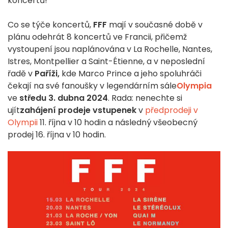
koncertů!
Co se týče koncertů,
FFF
mají v současné době v
plánu odehrát 8 koncertů ve Francii, přičemž
vystoupení jsou naplánována v La Rochelle, Nantes,
Istres, Montpellier a Saint-Étienne, a v neposlední
řadě v
Paříži,
kde Marco Prince a jeho spoluhráči
čekají na své fanoušky v legendárním sále
Olympia
ve
středu 3. dubna 2024
. Rada: nenechte si
ujít
zahájení prodeje vstupenek
v
předprodeji v
Olympii
11. října v 10 hodin a následný všeobecný
prodej 16. října v 10 hodin.