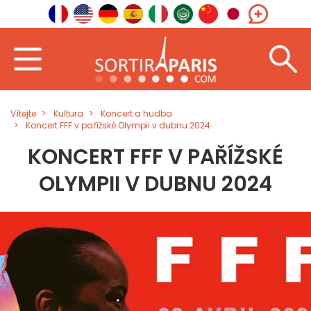
Vítejte
Kultura
Koncert a hudba
Koncert FFF v pařížské Olympii v dubnu 2024
KONCERT FFF V PAŘÍŽSKÉ
OLYMPII V DUBNU 2024