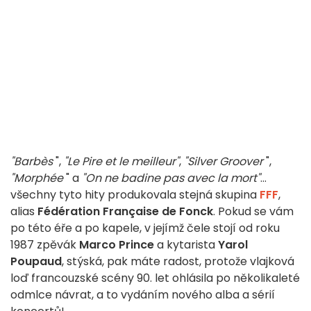
"Barbès
",
"Le Pire et le meilleur"
,
"Silver Groover
",
"Morphée
" a
"On ne badine pas avec la mort"
...
všechny tyto hity produkovala stejná skupina
FFF
,
alias
Fédération Française de Fonck
. Pokud se vám
po této éře a po kapele, v jejímž čele stojí od roku
1987 zpěvák
Marco Prince
a kytarista
Yarol
Poupaud
, stýská, pak máte radost, protože vlajková
loď francouzské scény 90. let ohlásila po několikaleté
odmlce návrat, a to vydáním nového alba a sérií