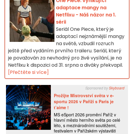
One Piece: vynikající
adaptace mangy na
Netflixu - Náš názor na 1.
sérii
Seriál One Piece, který je
adaptací nejznámější mangy
na světě, vzbudil rozruch
ještě před vydáním prvního traileru. Seriál, který
je považován za nevhodný pro živé vysílání, je na
Netflixu k dispozici od 31. srpna a diváky překvapil.
[Přečtěte si více]