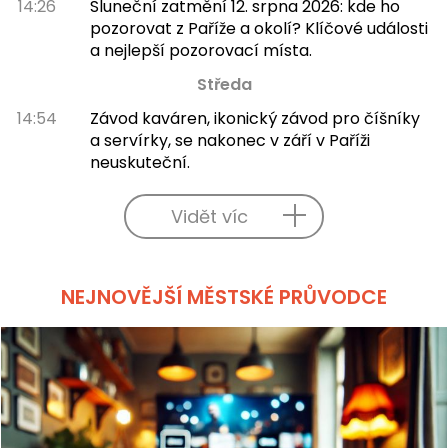
14:26
Sluneční zatmění 12. srpna 2026: kde ho
pozorovat z Paříže a okolí? Klíčové události
a nejlepší pozorovací místa.
Středa
14:54
Závod kaváren, ikonický závod pro číšníky
a servírky, se nakonec v září v Paříži
neuskuteční.
Vidět víc
NEJNOVĚJŠÍ MĚSTSKÉ PRŮVODCE