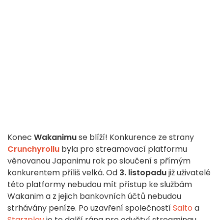
Konec
Wakanimu
se blíží! Konkurence ze strany
Crunchyrollu
byla pro streamovací platformu
věnovanou Japanimu rok po sloučení s přímým
konkurentem příliš velká. Od
3. listopadu
již uživatelé
této platformy nebudou mít přístup ke službám
Wakanim a z jejich bankovních účtů nebudou
strhávány peníze. Po uzavření společností
Salto
a
Starzplay
je to další rána pro odvětví streamingu.