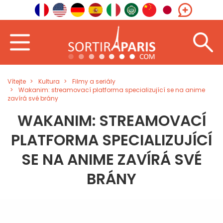
Vítejte
Kultura
Filmy a seriály
Wakanim: streamovací platforma specializující se na anime
zavírá své brány
WAKANIM: STREAMOVACÍ
PLATFORMA SPECIALIZUJÍCÍ
SE NA ANIME ZAVÍRÁ SVÉ
BRÁNY