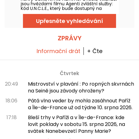
jsou hvězdami filmu Agenti zvláštní služby:
Kód U.N.C.L.E., který bude dostupný na
Netflixu od 6. srpna 2026.
Upřesněte vyhledávání
ZPRÁVY
Informační drát
+ Čte
Čtvrtek
20:49
Mistrovství v plavání : Po ropných skvrnách
na Seině jsou závody ohroženy?
18:06
Pátá vlna veder by mohla zasáhnout Paříž
a Île-de-France už od týdne 10. srpna 2026.
17:18
Bleší trhy v Paříži a v Île-de-France: kde
lovit poklady v sobotu 15. srpna 2026, na
svátek Nanebevzetí Panny Marie?