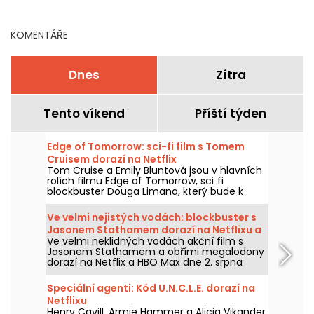
KOMENTÁŘE
Dnes
Zítra
Tento víkend
Příští týden
Edge of Tomorrow: sci-fi film s Tomem
Cruisem dorazí na Netflix
Tom Cruise a Emily Bluntová jsou v hlavních
rolích filmu Edge of Tomorrow, sci‑fi
blockbuster Douga Limana, který bude k
dispozici na Netflixu od 6. srpna 2026.
Ve velmi nejistých vodách: blockbuster s
Jasonem Stathamem dorazí na Netflixu a
Ve velmi neklidných vodách akční film s
HBO Max
Jasonem Stathamem a obřími megalodony
dorazí na Netflix a HBO Max dne 2. srpna
2026.
Speciální agenti: Kód U.N.C.L.E. dorazí na
Netflixu
Henry Cavill, Armie Hammer a Alicia Vikander