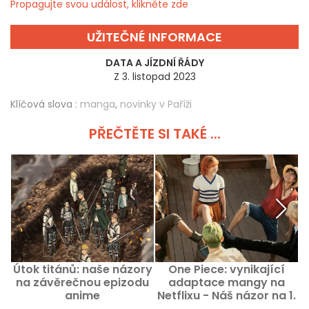
Propagujte svou událost, klikněte zde
UŽITEČNÉ INFORMACE
DATA A JÍZDNÍ ŘÁDY
Z 3. listopad 2023
Klíčová slova :
manga
,
novinky v Paříži
PŘEČTĚTE SI TAKÉ ...
Útok titánů: naše názory
One Piece: vynikající
E
na závěrečnou epizodu
adaptace mangy na
anime
Netflixu - Náš názor na 1.
sérii