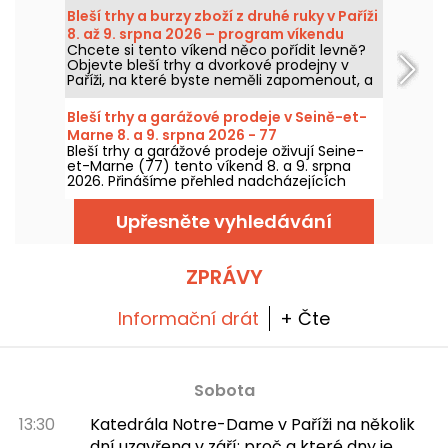
kousky, prohledávat stánky a třeba objevit
Bleší trhy a burzy zboží z druhé ruky v Paříži
perličku mezi poklady.
8. až 9. srpna 2026 – program víkendu
Chcete si tento víkend něco pořídit levně?
Objevte bleší trhy a dvorkové prodejny v
Paříži, na které byste neměli zapomenout, a
to v sobotu 8. a v neděli 9. srpna 2026, kde
můžete nasbírat spoustu skvělých nabídek.
Bleší trhy a garážové prodeje v Seině-et-
Marne 8. a 9. srpna 2026 - 77
Bleší trhy a garážové prodeje oživují Seine-
et-Marne (77) tento víkend 8. a 9. srpna
2026. Přinášíme přehled nadcházejících
akcí, na které se můžete těšit!
Upřesněte vyhledávání
ZPRÁVY
Informační drát
+ Čte
Sobota
13:30
Katedrála Notre-Dame v Paříži na několik
dní uzavřena v září: proč a které dny je