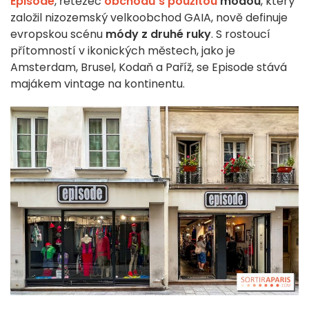
Episode
, řetězec
obchodů s použitou
módou
, který
založil nizozemský velkoobchod GAIA, nově definuje
evropskou scénu
módy z druhé ruky
. S rostoucí
přítomností v ikonických městech, jako je
Amsterdam, Brusel, Kodaň a Paříž, se Episode stává
majákem vintage na kontinentu.