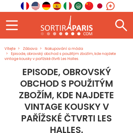
Vítejte
Zábava
Nakupování a móda
Episode, obrovský obchod s použitým zbožím, kde najdete
vintage kousky v pařížské čtvrti Les Halles.
EPISODE, OBROVSKÝ
OBCHOD S POUŽITÝM
ZBOŽÍM, KDE NAJDETE
VINTAGE KOUSKY V
PAŘÍŽSKÉ ČTVRTI LES
HALLES.