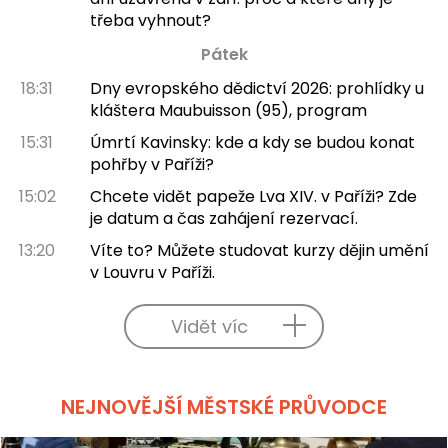
třeba vyhnout?
Pátek
18:31
Dny evropského dědictví 2026: prohlídky u
kláštera Maubuisson (95), program
15:31
Úmrtí Kavinsky: kde a kdy se budou konat
pohřby v Paříži?
15:02
Chcete vidět papeže Lva XIV. v Paříži? Zde
je datum a čas zahájení rezervací.
13:20
Víte to? Můžete studovat kurzy dějin umění
v Louvru v Paříži.
Vidět víc
NEJNOVĚJŠÍ MĚSTSKÉ PRŮVODCE