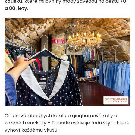
kousků
, které milovníky módy zavedou na cestu
70.
a 80. lety
.
Od dřevorubeckých košil po ginghamové šaty a
kožené trenčkoty - Episode oslavuje řadu stylů, které
vyhoví každému vkusu!