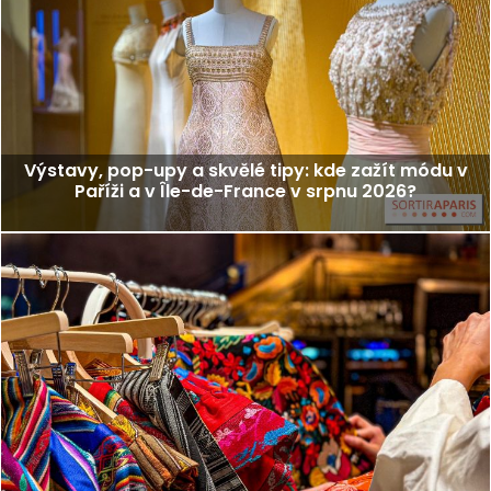
Výstavy, pop-upy a skvělé tipy: kde zažít módu v
Paříži a v Île-de-France v srpnu 2026?