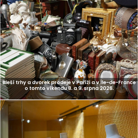
Bleší trhy a dvorek prodeje v Paříži a v Île-de-France
o tomto víkendu 8. a 9. srpna 2026.