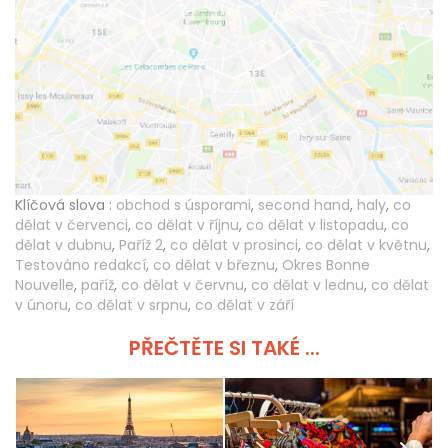
Klíčová slova :
obchod s úsporami
,
second hand
,
haly
,
co
dělat v červenci
,
co dělat v říjnu
,
co dělat v listopadu
,
co
dělat v dubnu
,
Paříž 2
,
co dělat v prosinci
,
co dělat v květnu
,
Testováno redakcí
,
co dělat v březnu
,
Okres Bonne
Nouvelle
,
paříž
,
co dělat v červnu
,
co dělat v lednu
,
co dělat
v únoru
,
co dělat v srpnu
,
co dělat v září
PŘEČTĚTE SI TAKÉ ...