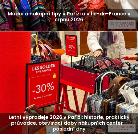
Módní a nákupní tipy v Paříži a v Île-de-France v
srpnu 2026
Letní výprodeje 2026 v Paříži: historie, praktický
průvodce, otevírací doby nákupních center -
poslední dny