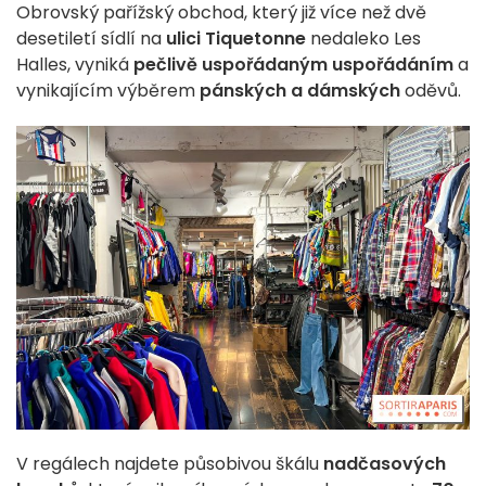
Obrovský pařížský obchod, který již více než dvě
desetiletí sídlí na
ulici Tiquetonne
nedaleko Les
Halles, vyniká
pečlivě uspořádaným uspořádáním
a
vynikajícím výběrem
pánských a dámských
oděvů.
V regálech najdete působivou škálu
nadčasových