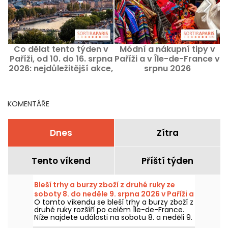
Co dělat tento týden v
Módní a nákupní tipy v
Paříži, od 10. do 16. srpna
Paříži a v Île-de-France v
2026: nejdůležitější akce,
srpnu 2026
které nesmíte minout
KOMENTÁŘE
Dnes
Zítra
Tento víkend
Příští týden
Bleší trhy a burzy zboží z druhé ruky ze
soboty 8. do neděle 9. srpna 2026 v Paříži a
O tomto víkendu se bleší trhy a burzy zboží z
v Île-de-France – víkendový program
druhé ruky rozšíří po celém Île-de-France.
Níže najdete události na sobotu 8. a neděli 9.
srpna 2026, kdy můžete lovit výhodné