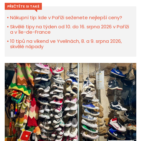
PŘEČTĚTE SI TAKÉ
Nákupní tip: kde v Paříži seženete nejlepší ceny?
Skvělé tipy na týden od 10. do 16. srpna 2026 v Paříži
a v Île-de-France
10 tipů na víkend ve Yvelinách, 8. a 9. srpna 2026,
skvělé nápady