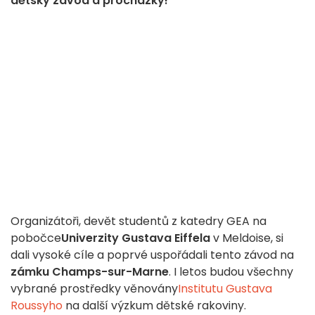
dětský závod a procházky!
Organizátoři, devět studentů z katedry GEA na
pobočce
Univerzity Gustava Eiffela
v Meldoise, si
dali vysoké cíle a poprvé uspořádali tento závod na
zámku Champs-sur-Marne
. I letos budou všechny
vybrané prostředky věnovány
Institutu Gustava
Roussyho
na další výzkum dětské rakoviny.