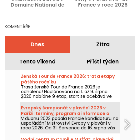
Domaine National de
France v roce 2026
Saint-Cloud
A
KOMENTÁŘE
Dnes
Zítra
Tento víkend
Příští týden
Ženská Tour de France 2026: trať a etapy
pátého ročníku
Trasa ženské Tour de France 2026 je
odhalena! Naplánovaná na 1. až 9. srpna
2026 nabídne 9 etap, start se očekává ve
Švýcarsku a cíl v Nice. Pojďme se podívat, co
nás letos čeká.
Evropský šampionát v plavání 2026 v
Paříži: termíny, program a informace o
V dubnu 2023 podala Francie kandidaturu na
soutěži
uspořádání Mistrovství Evropy v plavání v
roce 2026. Od 31. července do 16. srpna vás
Olympijské vodní centrum očekává, abyste
podpořili naše plavce. Zde najdete všechny
Vodní centrum Camille Muffat: plavecký