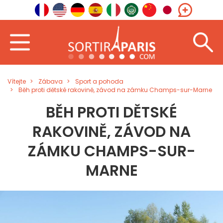
Vítejte
Zábava
Sport a pohoda
Běh proti dětské rakovině, závod na zámku Champs-sur-Marne
BĚH PROTI DĚTSKÉ
RAKOVINĚ, ZÁVOD NA
ZÁMKU CHAMPS-SUR-
MARNE