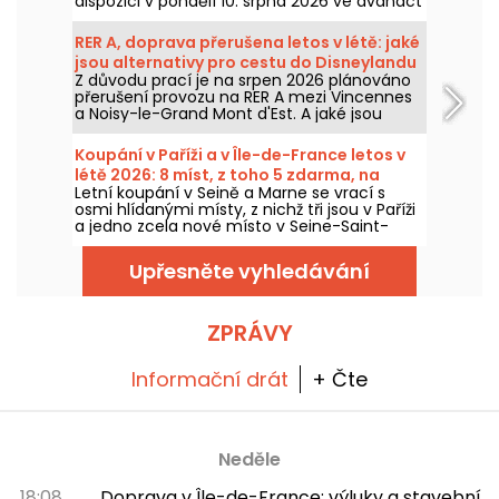
dispozici v pondělí 10. srpna 2026 ve dvanáct
hodin. Registrační platforma, potvrzení,
přístup bez rezervace: to je vše, co je
RER A, doprava přerušena letos v létě: jaké
potřeba vědět, než se pokusíte získat místo.
jsou alternativy pro cestu do Disneylandu
Z důvodu prací je na srpen 2026 plánováno
Paris?
přerušení provozu na RER A mezi Vincennes
a Noisy-le-Grand Mont d'Est. A jaké jsou
alternativy, jak se veřejnou dopravou dostat
do parku Disneyland Paris? Máme pro vás
Koupání v Paříži a v Île-de-France letos v
odpověď.
létě 2026: 8 míst, z toho 5 zdarma, na
Letní koupání v Seině a Marne se vrací s
Seině a Marně.
osmi hlídanými místy, z nichž tři jsou v Paříži
a jedno zcela nové místo v Seine-Saint-
Denis. Pro návštěvníky se otevírají již od 20.
června pro některé a od 4. července pro
Upřesněte vyhledávání
další, a to až do konce srpna 2026.
ZPRÁVY
Informační drát
+ Čte
Neděle
18:08
Doprava v Île-de-France: výluky a stavební