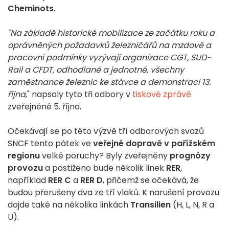
Cheminots
.
"Na základě historické mobilizace ze začátku roku a
oprávněných požadavků železničářů na mzdové a
pracovní podmínky vyzývají organizace CGT, SUD-
Rail a CFDT, odhodlané a jednotné, všechny
zaměstnance železnic ke stávce a demonstraci 13.
října
," napsaly tyto tři odbory v
tiskové zprávě
zveřejněné 5. října.
Očekávají se po této výzvě tří odborových svazů
SNCF tento pátek ve
veřejné dopravě v pařížském
regionu
velké poruchy? Byly zveřejněny
prognózy
provozu
a postiženo bude několik linek
RER
,
například
RER C
a
RER D
, přičemž se očekává, že
budou přerušeny dva ze tří vlaků. K narušení provozu
dojde také na několika linkách
Transilien
(H, L, N, R a
U).