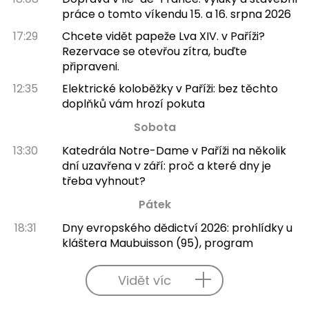
práce o tomto víkendu 15. a 16. srpna 2026
17:29
Chcete vidět papeže Lva XIV. v Paříži?
Rezervace se otevřou zítra, buďte
připraveni.
12:35
Elektrické koloběžky v Paříži: bez těchto
doplňků vám hrozí pokuta
Sobota
13:30
Katedrála Notre-Dame v Paříži na několik
dní uzavřena v září: proč a které dny je
třeba vyhnout?
Pátek
18:31
Dny evropského dědictví 2026: prohlídky u
kláštera Maubuisson (95), program
Vidět víc