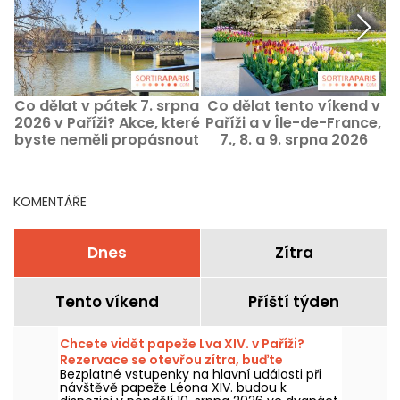
Co dělat v pátek 7. srpna
Co dělat tento víkend v
2026 v Paříži? Akce, které
Paříži a v Île-de-France,
byste neměli propásnout
7., 8. a 9. srpna 2026
KOMENTÁŘE
Dnes
Zítra
Tento víkend
Příští týden
Chcete vidět papeže Lva XIV. v Paříži?
Rezervace se otevřou zítra, buďte
Bezplatné vstupenky na hlavní události při
připraveni.
návštěvě papeže Léona XIV. budou k