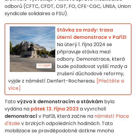
odborů (CFTC, CFDT, CGT, FO, CFE-CGC, UNSA, Union
syndicale solidaires a FSU).
Stávka za mzdy: trasa
úterní demonstrace v Paříži
Na úterý 1. října 2024 se
připravuje stávka mezi
odbory. Demonstrace, která
bude požadovat vyšší mzdy a
zrušení důchodové reformy,
vyjde z náměstí Denfert-Rochereau.
[Přečtěte si
více]
Tato
výzva k demonstracím a stávkám
byla
vydána na
pátek 13. října 2023
a vyvrcholí
demonstrací
v Paříži, která začne na
náměstí Place
d'Italie
v brzkých odpoledních hodinách. Tato
mobilizace se pravděpodobně dotkne mnoha