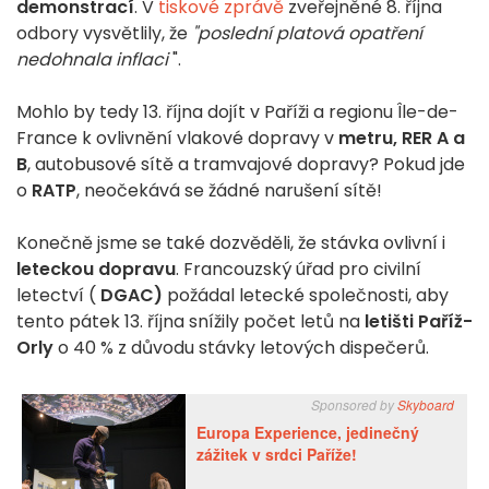
demonstrací
. V
tiskové zprávě
zveřejněné 8. října
odbory vysvětlily, že
"poslední platová opatření
nedohnala inflaci
".
Mohlo by tedy 13. října dojít v Paříži a regionu Île-de-
France k ovlivnění vlakové dopravy v
metru, RER A a
B
, autobusové sítě a tramvajové dopravy? Pokud jde
o
RATP
, neočekává se žádné narušení sítě!
Konečně jsme se také dozvěděli, že stávka ovlivní i
leteckou dopravu
. Francouzský úřad pro civilní
letectví (
DGAC)
požádal letecké společnosti, aby
tento pátek 13. října snížily počet letů na
letišti Paříž-
Orly
o 40 % z důvodu stávky letových dispečerů.