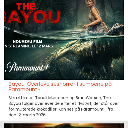
Bayou: Overlevelseshorror i sumpene på
Paramount+
Skrækfilm af Taneli Mustonen og Brad Watson, The
Bayou følger overlevende efter et flystyrt, der står over
for muterede krokodiller. Kan ses på Paramount+ fra
den 12. marts 2026.