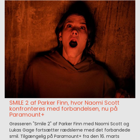
SMILE 2 af Parker Finn, hvor Naomi Scott
konfronteres med forbandelsen, nu på
Paramount+
Grøsseren "Smile 2" af Parker Finn med Naomi Scott og
Lukas Gage fortsætter rædslerne med det forbandede
smil. Tilgængelig på Paramount+ fra den 16. marts