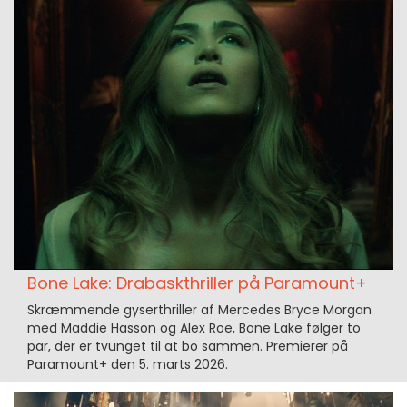
Bone Lake: Drabaskthriller på Paramount+
Skræmmende gyserthriller af Mercedes Bryce Morgan
med Maddie Hasson og Alex Roe, Bone Lake følger to
par, der er tvunget til at bo sammen. Premierer på
Paramount+ den 5. marts 2026.