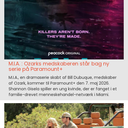
M.I.A. : Ozarks medskaberen står bag ny
serie på Paramount+
M.I.A., en dramaserie skabt af Bill Dubuque, medskaber
af Ozark, kommer til Paramount+ den 7. maj 2026.
Shannon Gisela spiller en ung kvinde, der er fanget i et
familie-drevet menneskehandel-netværk i Miami.