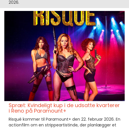
2026.
Spræt: Kvindeligt kup i de udsatte kvarterer
i Reno på Paramount+
Risqué kommer til Paramount+ den 22. februar 2026. En
actionfilm om en strippeartistinde, der planlægger et