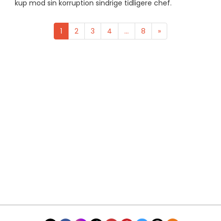
kup mod sin korruption sindrige tidligere chef.
1
2
3
4
...
8
»