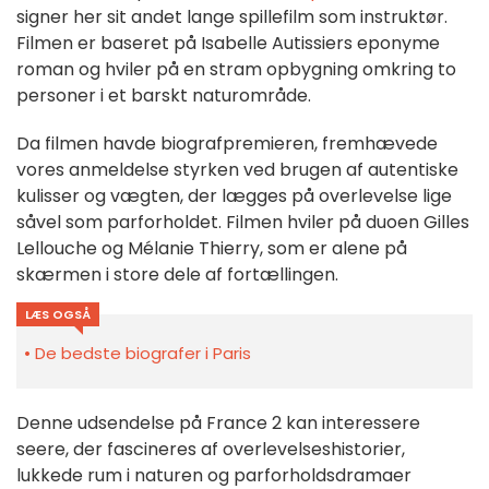
signer her sit andet lange spillefilm som instruktør.
Filmen er baseret på Isabelle Autissiers eponyme
roman og hviler på en stram opbygning omkring to
personer i et barskt naturområde.
Da filmen havde biografpremieren, fremhævede
vores anmeldelse styrken ved brugen af autentiske
kulisser og vægten, der lægges på overlevelse lige
såvel som parforholdet. Filmen hviler på duoen Gilles
Lellouche og Mélanie Thierry, som er alene på
skærmen i store dele af fortællingen.
LÆS OGSÅ
De bedste biografer i Paris
Denne udsendelse på France 2 kan interessere
seere, der fascineres af overlevelseshistorier,
lukkede rum i naturen og parforholdsdramaer