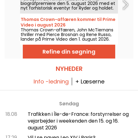
biografpremiere den 5. august 2026 med et
nyt forhistorisk eventyr for Ryder og holdet.
Thomas Crown-affæren kommer til Prime
Video i august 2026
Thomas Crown-affæren, John McTiernans
thriller med Pierce Brosnan og Rene Russo,
lander på Prime Video den 1. august 2026.
Refine din søgning
NYHEDER
Info -ledning
+ Læserne
Søndag
18.08
Trafikken i Île-de-France: forstyrrelser og
vejarbejder i weekenden den 15. og 16.
august 2026
17.29
Vil I se paven Leo XIV i Paris?