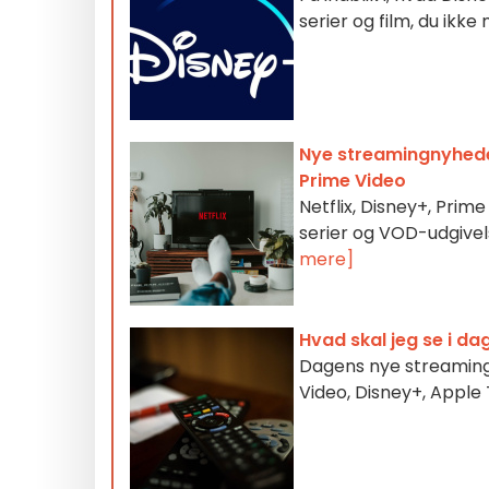
serier og film, du ikk
Nye streamingnyheder 
Prime Video
Netflix, Disney+, Pri
serier og VOD-udgivel
mere]
Hvad skal jeg se i d
Dagens nye streamingudb
Video, Disney+, Appl