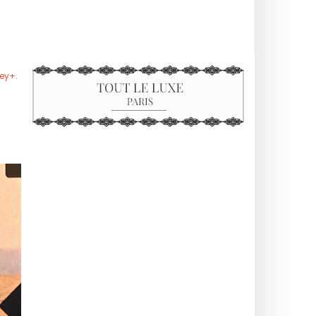
ey+.
.