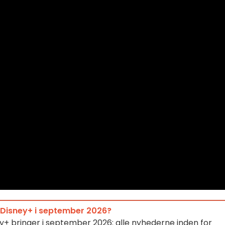
 Disney+ i september 2026?
ney+ bringer i september 2026: alle nyhederne inden for