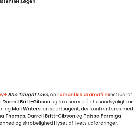
stentiel søgen.
ey+
She Taught Love
, en
romantisk
dramafilm
instruere
af
Darrell Britt-Gibson
og fokuserer på et usandsynligt m
er, og
Mali Waters
, en sportsagent, der konfronteres med
ma Thomas
,
Darrell Britt-Gibson
og
Taissa Farmiga
hed og skrøbelighed i lyset af livets udfordringer.