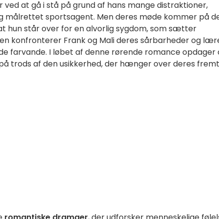
 er ved at gå i stå på grund af hans mange distraktioner,
 og målrettet sportsagent. Men deres møde kommer på d
 at hun står over for en alvorlig sygdom, som sætter
n konfronterer Frank og Mali deres sårbarheder og lær
ede farvande. I løbet af denne rørende romance opdager 
t på trods af den usikkerhed, der hænger over deres fremt
be
romantiske dramaer
, der udforsker menneskelige følel