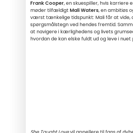
Frank Cooper
, en skuespiller, hvis karriere
møder tilfældigt
Mali Waters
, en ambitiøs
værst tænkelige tidspunkt: Mali får at vide,
spørgsmålstegn ved hendes fremtid. Samme
at navigere i kærlighedens og livets grums
hvordan de kan elske fuldt ud og leve i nue
She Taught Love
vil appellere til fans af dy