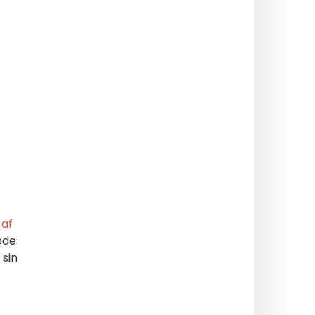
t
af
øde
 sin