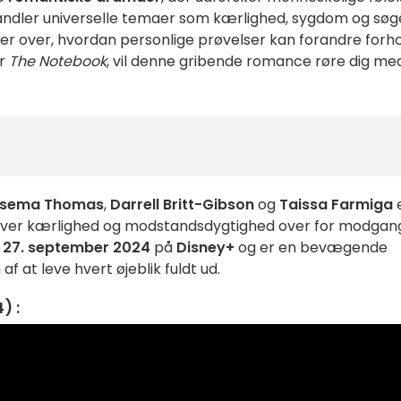
andler universelle temaer som kærlighed, sygdom og sø
er over, hvordan personlige prøvelser kan forandre forho
er
The Notebook
, vil denne gribende romance røre dig med
rsema Thomas
,
Darrell Britt-Gibson
og
Taissa Farmiga
over kærlighed og modstandsdygtighed over for modgan
a
27. september 2024
på
Disney+
og er en bevægende
f at leve hvert øjeblik fuldt ud.
) :