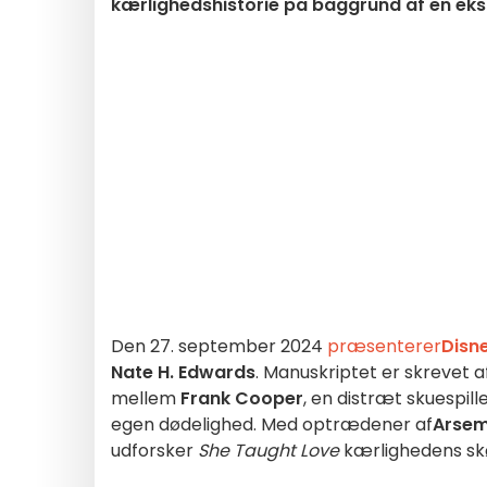
kærlighedshistorie på baggrund af en eksi
Den 27. september 2024
præsenterer
Disn
Nate H. Edwards
. Manuskriptet er skrevet 
mellem
Frank Cooper
, en distræt skuespill
egen dødelighed. Med optrædener af
Arse
udforsker
She Taught Love
kærlighedens skøn