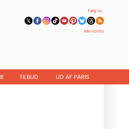
Følg os :
Min konto
IE
TILBUD
UD AF PARIS