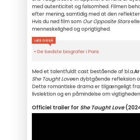
med autenticitet og følsomhed. Filmen beh
efter mening, samtidig med at den reflekter
Hvis du nød film som
Our Opposite Stars
ell
menneskelighed og oprigtighed.
LÆS OGSÅ
De bedste biografer i Paris
Med et talentfuldt cast bestående af bl.a.
A
She Taught Love
en dybtgående refleksion 
Dette romantiske drama er tilgængeligt fr
livslektion og en påmindelse om vigtigheden a
Officiel trailer for
She Taught Love
(2024