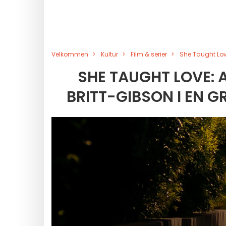
Velkommen
Kultur
Film & serier
She Taught Lov
SHE TAUGHT LOVE:
BRITT-GIBSON I EN G