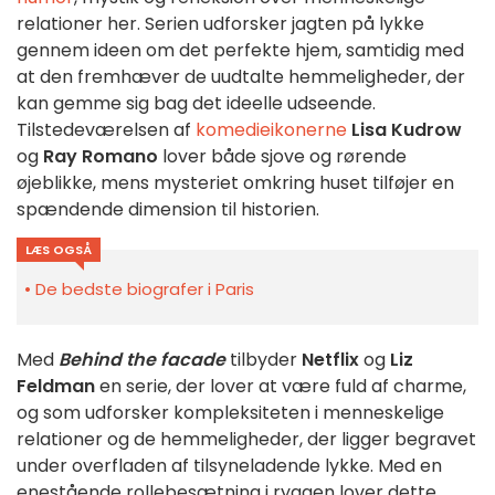
relationer her. Serien udforsker jagten på lykke
gennem ideen om det perfekte hjem, samtidig med
at den fremhæver de uudtalte hemmeligheder, der
kan gemme sig bag det ideelle udseende.
Tilstedeværelsen af
komedieikonerne
Lisa Kudrow
og
Ray Romano
lover både sjove og rørende
øjeblikke, mens mysteriet omkring huset tilføjer en
spændende dimension til historien.
LÆS OGSÅ
De bedste biografer i Paris
Med
Behind the facade
tilbyder
Netflix
og
Liz
Feldman
en serie, der lover at være fuld af charme,
og som udforsker kompleksiteten i menneskelige
relationer og de hemmeligheder, der ligger begravet
under overfladen af tilsyneladende lykke. Med en
enestående rollebesætning i ryggen lover dette