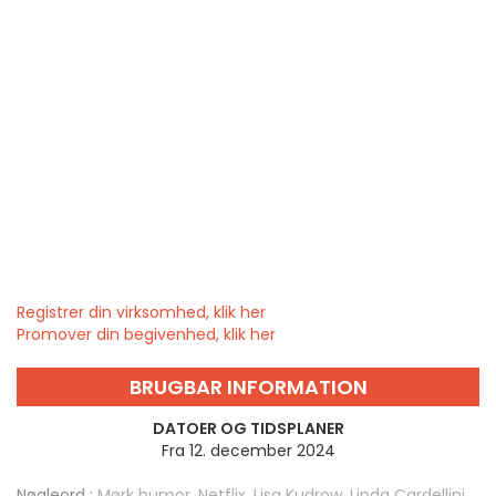
Registrer din virksomhed, klik her
Promover din begivenhed, klik her
BRUGBAR INFORMATION
DATOER OG TIDSPLANER
Fra 12. december 2024
Nøgleord :
Mørk humor
,
Netflix
,
Lisa Kudrow
,
Linda Cardellini
,