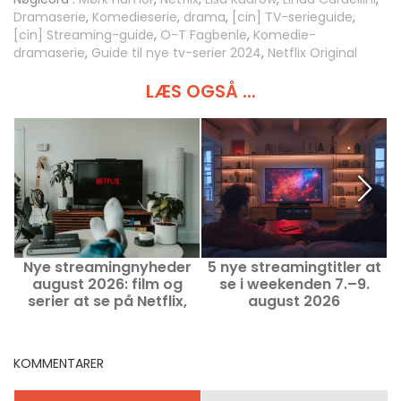
Dramaserie
,
Komedieserie
,
drama
,
[cin] TV-serieguide
,
[cin] Streaming-guide
,
O-T Fagbenle
,
Komedie-
dramaserie
,
Guide til nye tv-serier 2024
,
Netflix Original
LÆS OGSÅ ...
Nye streamingnyheder
5 nye streamingtitler at
V
august 2026: film og
se i weekenden 7.–9.
serier at se på Netflix,
august 2026
Disney+ og Prime Video
KOMMENTARER