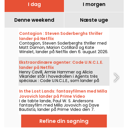
I dag
I morgen
Denne weekend
Næste uge
Contagion : Steven Soderberghs thriller
lander på Netflix
Contagion, Steven Soderberghs thriller med
Matt Damon, Marion Cotillard og Kate
Winslet, lander på Netflix den 6. august 2026.
Ekstraordinære agenter: Code U.N.C.L.E.
lander på Netflix
Henry Cavill, Armie Hammer og Alicia
Vikander står i hovedrollen i Agents très
spéciaux : Code U.N.C.L.E., som lander på
Netflix den 6. august 2026.
In the Lost Lands: fantasyfilmen med Milla
Jovovich lander på Prime Video
I de tabte lande, Paul W. S. Andersons
fantasyfilm med Milla Jovovich og Dave
Bautista, lander på Prime Video den 7.
august 2026.
Refine din søgning