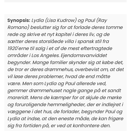
Synopsis:
Lydia (Lisa Kudrow) og Paul (Ray
Romano) beslutter sig for at forlade deres tomme
rede og skrive et nyt kapitel i deres liv, og de
sætter deres storslåede villa i spansk stil fra
1920'erne til salg i et af de mest eftertragtede
områder i Los Angeles. Ejendomsvanviddet
begynder. Mange familier skynder sig at købe det,
de tror er deres drømmehus, overbevist om, at det
vil løse deres problemer, hvad de end måtte
være. Men som Lydia og Paul allerede ved,
gemmer drømmehuset nogle gange på et sandt
mareridt. Mens de kæmper for at skjule de mørke
og foruroligende hemmeligheder, der er indlejret i
væggene i det hus, de forlader, begynder Paul og
Lydia at indse, at den eneste måde, de kan frigøre
sig fra fortiden på, er ved at konfrontere den.