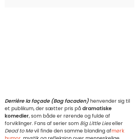
Derrière la façade (Bag facaden)
henvender sig til
et publikum, der sætter pris på
dramatiske
komedier
, som både er rørende og fulde af
forviklinger. Fans af serier som
Big Little Lies
eller
Dead to Me
vil finde den samme blanding af
mørk
humor
, mystik og refleksion over menneskelige