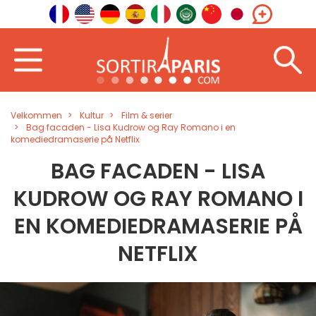
Velkommen
Kultur
Film & serier
Bag facaden - Lisa Kudrow og Ray Romano i en
komediedramaserie på Netflix
BAG FACADEN - LISA
KUDROW OG RAY ROMANO I
EN KOMEDIEDRAMASERIE PÅ
NETFLIX