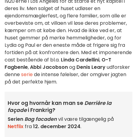
1920'erne i Los Angeles for at starte et nyt kapitel i
deres liv. Men salget af huset udløser en
ejendomsmæglerfest, og flere familier, som alle er
overbeviste om, at villaen vil løse deres problemer,
kæmper om at købe den. Hvad de ikke ved er, at
huset gemmer på mørke hemmeligheder, og for
Lydia og Paul er den eneste måde at frigøre sig fra
fortiden på at konfrontere den. Med et imponerende
cast bestående af bl.a.
Linda Cardellini
,
O-T
Fagbenle
,
Abbi Jacobson
og
Denis Leary
udforsker
denne
serie
de intense følelser, der omgiver jagten
på det perfekte hjem.
Hvor og hvornår kan man se
Derrière la
façade
i Frankrig?
Serien
Bag facaden
vil være tilgængelig på
Netflix
fra
12. december 2024
.