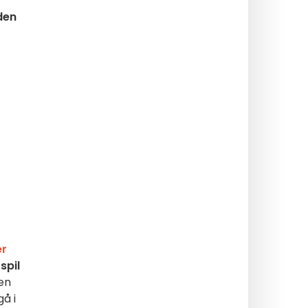
den
er
spil
 en
gå i