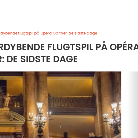
ordybende flugtspil på Opéra Garnier: de sidste dage
ORDYBENDE FLUGTSPIL PÅ OPÉR
: DE SIDSTE DAGE