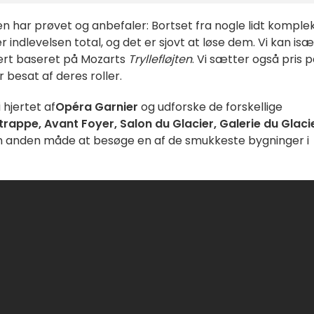
en har prøvet og anbefaler: Bortset fra nogle lidt komple
 indlevelsen total, og det er sjovt at løse dem. Vi kan isæ
cert baseret på Mozarts
Tryllefløjten
. Vi sætter også pris 
besat af deres roller.
 hjertet af
Opéra Garnier
og udforske de forskellige
trappe, Avant Foyer, Salon du Glacier, Galerie du Glaci
 anden måde at besøge en af de smukkeste bygninger i