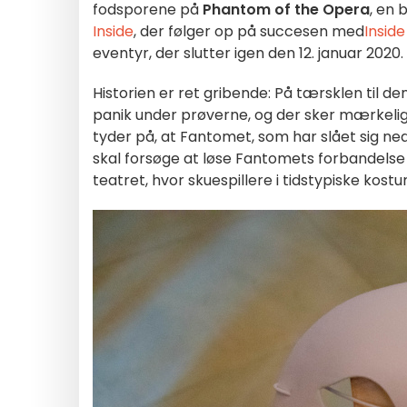
fodsporene på
Phantom of the Opera
, en 
Inside
, der følger op på succesen med
Insid
eventyr, der slutter igen den 12. januar 2020.
Historien er ret gribende: På tærsklen til 
panik under prøverne, og der sker mærkelige 
tyder på, at Fantomet, som har slået sig n
skal forsøge at løse Fantomets forbandelse 
teatret, hvor skuespillere i tidstypiske kostu