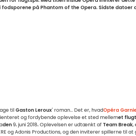
n for flugtspil. Med titlen Inside Opéra inviterer dette
 i fodsporene på Phantom of the Opera. Sidste datoer 
age til
Gaston Leroux
' roman... Det er, hvad
Opéra Garni
ienteret og fordybende oplevelse et sted mellem
et flugt
a
den
9
.
juni 2018
.
Oplevelsen er udtænkt af
Team Break
,
 og Adonis Productions, og den inviterer spillerne til at 