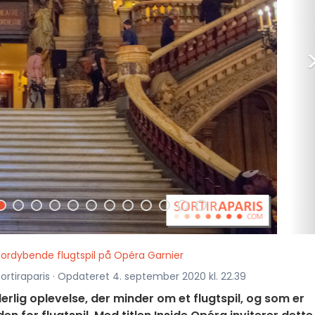
fordybende flugtspil på Opéra Garnier
ortiraparis · Opdateret 4. september 2020 kl. 22.39
rlig oplevelse, der minder om et flugtspil, og som er