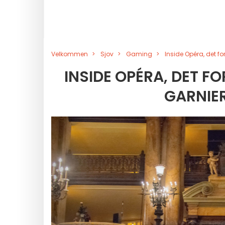
Velkommen
Sjov
Gaming
Inside Opéra, det f
INSIDE OPÉRA, DET F
GARNIER