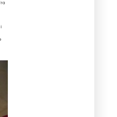
fra
i
e