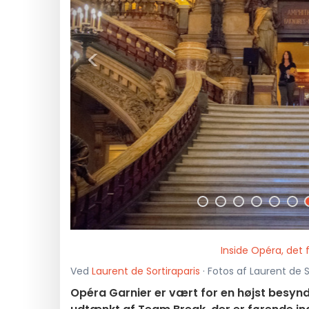
<
Inside Opéra, det 
Ved
Laurent de Sortiraparis
· Fotos af Laurent de S
Opéra Garnier er vært for en højst besynde