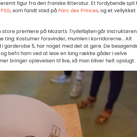
berømt figur fra den franske litteratur. Et fordybende spil 
e PSG
, som fandt sted på
Parc des Princes
, og et vellykket
den store premiere på Mozarts
Tryllefløjten
går instruktøren 
ting: Kostumer forsvinder, mumlen i korridorerne... Alt
ed i garderobe 5, har noget med det at gøre. De besøgend
og befri ham ved at løse en lang række gåder i selve
mer bringer oplevelsen til live, så man bliver helt opslugt.