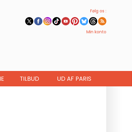
Følg os :
Min konto
IE
TILBUD
UD AF PARIS