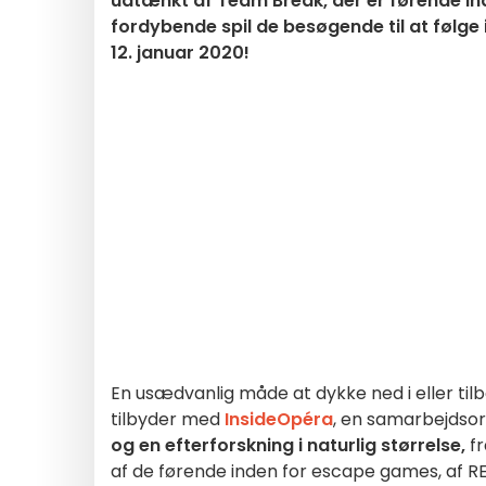
udtænkt af Team Break, der er førende inde
fordybende spil de besøgende til at følge
12. januar 2020!
En usædvanlig måde at dykke ned i eller tilb
tilbyder med
Inside
Opéra
, en samarbejdsor
og en efterforskning i naturlig størrelse,
fr
af de førende inden for escape games, af RERE