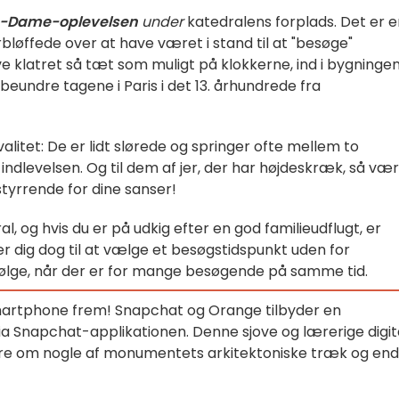
re-Dame-oplevelsen
under
katedralens forplads. Det er 
orbløffede over at have været i stand til at "besøge"
 klatret så tæt som muligt på klokkerne, ind i bygninge
 beundre tagene i Paris i det 13. århundrede fra
litet: De er lidt slørede og springer ofte mellem to
e indlevelsen. Og til dem af jer, der har højdeskræk, så vær
tyrrende for dine sanser!
al, og hvis du er på udkig efter en god familieudflugt, er
er dig dog til at vælge et besøgstidspunkt uden for
ølge, når der er for mange besøgende på samme tid.
 smartphone frem! Snapchat og Orange tilbyder en
ia Snapchat-applikationen. Denne sjove og lærerige digit
mere om nogle af monumentets arkitektoniske træk og en