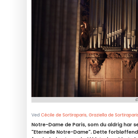
©
Ved
Cécile de Sortiraparis
,
Graziella de Sortirapari
Notre-Dame de Paris, som du aldrig har se
"Eternelle Notre-Dame". Dette forbløffen