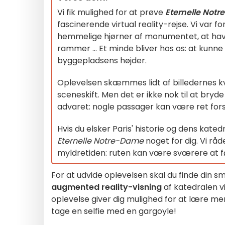
Vi fik mulighed for at prøve
Eternelle Not
fascinerende virtual reality-rejse. Vi var f
hemmelige hjørner af monumentet, at have
rammer ... Et minde bliver hos os: at kunne
byggepladsens højder.
Oplevelsen skæmmes lidt af billedernes kva
sceneskift. Men det er ikke nok til at bryd
advaret: nogle passager kan være ret fors
Hvis du elsker Paris' historie og dens katedr
Eternelle Notre-Dame
noget for dig. Vi råd
myldretiden: ruten kan være sværere at f
For at udvide oplevelsen skal du finde din
augmented reality-visning
af katedralen v
oplevelse giver dig mulighed for at lære 
tage en selfie med en gargoyle!