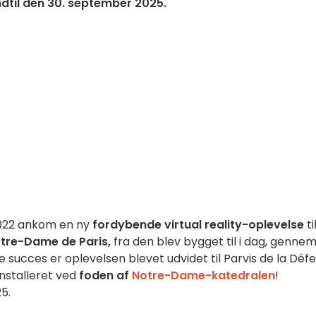
 indtil den 30. september 2025.
 2022 ankom en ny
fordybende virtual reality-oplevelse
ti
tre-Dame de Paris,
fra den blev bygget til i dag, genne
 succes er oplevelsen blevet udvidet til Parvis de la Déf
installeret ved
foden af
Notre-Dame-katedralen
!
5.