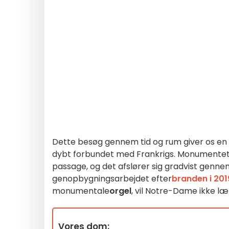
Dette besøg gennem tid og rum giver os en b
dybt forbundet med Frankrigs. Monumentet 
passage, og det afslører sig gradvist gennem
genopbygningsarbejdet efter
branden i 201
monumentale
orgel
, vil Notre-Dame ikke l
Vores dom: