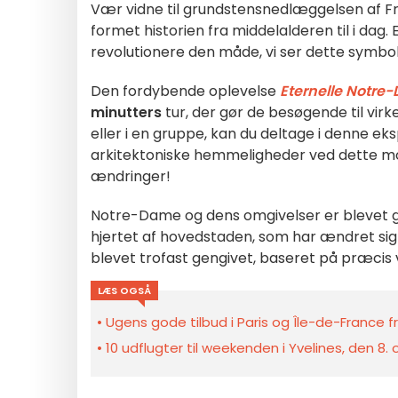
Vær vidne til grundstensnedlæggelsen af Fr
formet historien fra middelalderen til i dag.
revolutionere den måde, vi ser dette symbol
Den fordybende oplevelse
Eternelle Notre
minutters
tur, der gør de besøgende til virk
eller i en gruppe, kan du deltage i denne eks
arkitektoniske hemmeligheder ved dette 
ændringer!
Notre-Dame og dens omgivelser er blevet ge
hjertet af hovedstaden, som har ændret sig 
blevet trofast gengivet, baseret på præcis
LÆS OGSÅ
Ugens gode tilbud i Paris og Île-de-France fra
10 udflugter til weekenden i Yvelines, den 8.