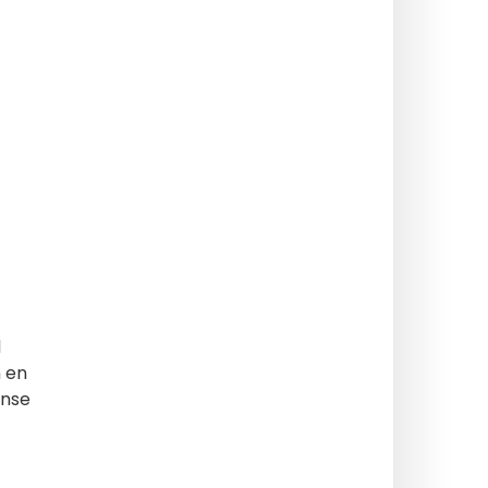
l
m en
ense