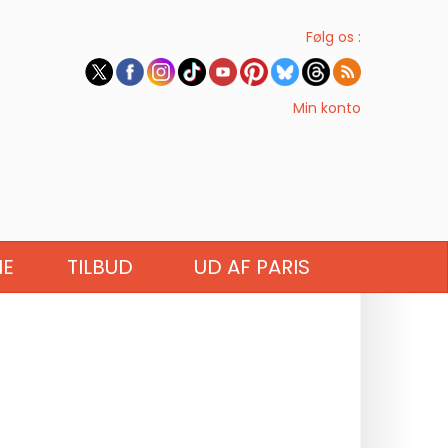
Følg os :
Min konto
IE
TILBUD
UD AF PARIS