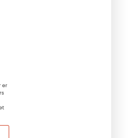
r er
rs
et