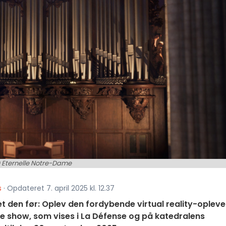
 Eternelle Notre-Dame
s
· Opdateret 7. april 2025 kl. 12.37
t den før: Oplev den fordybende virtual reality-opleve
de show, som vises i La Défense og på katedralens