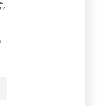
har
 vil
g