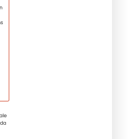
en
ns
ale
dda