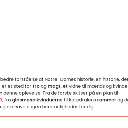
edre forståelse af Notre-Dames historie, en historie, de
er et sted for
tro
og
magt, et
vidne til mænds og kvinde
 denne oplevelse. Fra de første skitser på en plan til
9,
fra
glasmosaikvinduerne
til katedralens
rammer
og d
ængere have nogen hemmeligheder for dig.