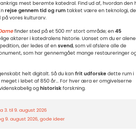
ankrigs mest berømte katedral. Find ud af, hvordan den 
 En
rejse gennem tid og rum
takket være en teknologi, der
 på vores kulturarv.
-Dame
finder sted på et 500 m² stort område; en
45
elige aktører i katedralens historie. Uanset om du er alene
pedition, der ledes af en
svend
, som vil afsløre alle de
monument, som har gennemgået mange restaureringer o
nskabt helt digitalt. Så du kan
frit udforske
dette rum i
meget i løbet af 850 år... For hver æra er omgivelserne
 videnskabelig og
historisk
forskning.
 3. til 9. august 2026
 og 9. august 2026, gode ideer