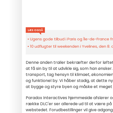
LÆS OGSÅ
Ugens gode tilbud i Paris og Île-de-France fra
10 udflugter til weekenden i Yvelines, den 8.
Denne anden trailer bekræfter derfor løftet 
at få sin by til at udvikle sig, som han ønsker
transport, tag hensyn til klimaet, økonomie
og funktionel by. Vi håber stadig, at dette n
at bygge og styre byen og måske et meget rea
Paradox Interactives hjemmeside afslører 
række DLC'er ser allerede ud til at være på vej
webstedet. Forudbestillinger vil give adgang