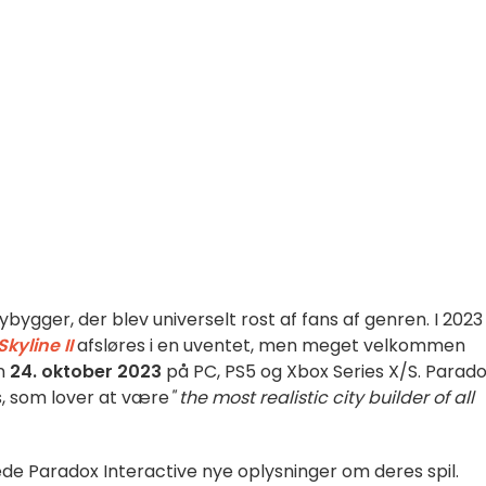
ybygger, der blev universelt rost af fans af genren. I 2023
Skyline II
afsløres i en uventet, men meget velkommen
en
24. oktober
2023
på PC, PS5 og Xbox Series X/S. Parad
us, som lover at være
"
the most realistic city builder of all
rede Paradox Interactive nye oplysninger om deres spil.