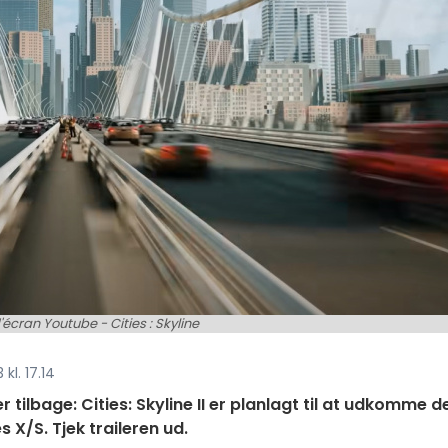
écran Youtube - Cities : Skyline
kl. 17.14
tilbage: Cities: Skyline II er planlagt til at udkomme d
 X/S. Tjek traileren ud.