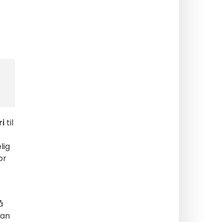
ri
til
lig
or
å
San