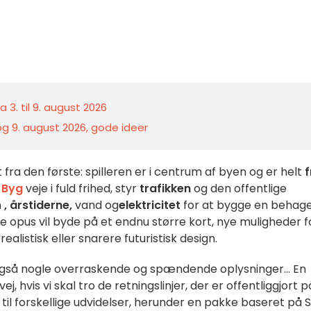
 3. til 9. august 2026
 og 9. august 2026, gode ideer
fra den første: spilleren er i centrum af byen og er helt
f
.
Byg
veje i fuld frihed, styr
trafikken
og den offentlige
n
, årstiderne,
vand og
elektricitet
for at bygge en behage
ye opus vil byde på et endnu større kort, nye muligheder f
listisk eller snarere futuristisk design.
også nogle overraskende og spændende oplysninger... En
, hvis vi skal tro de retningslinjer, der er offentliggjort p
 til forskellige udvidelser, herunder en pakke baseret på 