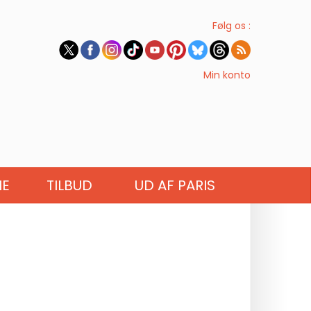
Følg os :
Min konto
IE
TILBUD
UD AF PARIS