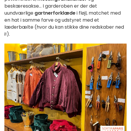
beskæresakse... I garderoben er der det
uundværlige
gartnerforklæde
i fløjl, matchet med
en hat i samme farve og udstyret med et
læderbælte (hvor du kan stikke dine redskaber ned
i!).