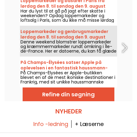
Loppemarkeder og basarer i Paris fra
lørdag den 8. til søndag den 9. august
Har du lyst til at gå på jagt efter skatte i
2026 - weekendens program
weekenden? Opdag loppemarkeder og
loftsalg i Paris, som du ikke må misse lørdag
den 8. og søndag den 9. august 2026, når du
vil gøre et godt kup.
Loppemarkeder og genbrugsmarkeder
lørdag den 8. til søndag den 9. august
Denne weekend blomstrer loppemarkeder
2026 i Paris og i Île-de-France —
og kræmmermarkeder rundt omkring i Île-
weekendens program
de-France. Her er datoerne, du kan få glæde
af lørdag den 8. og søndag den 9. august
2026, hvor du kan jagte fund, rode gennem
På Champs-Élysées satser Apple på
boderne og måske finde den sirlige perle.
oplevelsen i en fantastisk haussmann-
På Champs-Élysées er Apple-butikken
arkitektonisk ramme
blevet en af de mest ikoniske destinationer i
Frankrig, med sit unikke haussmannske
design og fokus på bæredygtighed, hvilket
glæder de mange trofaste fans.
Refine din søgning
NYHEDER
Info -ledning
+ Læserne