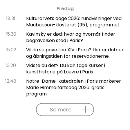
Fredag
18.31
Kulturarvets dage 2026: rundvisninger ved
Maubuisson-klosteret (95), programmet
15.30
Kavinsky er død: hvor og hvornår finder
begravelsen sted i Paris?
15.02
Vil du se pave Leo XIV i Paris? Her er datoen
og åbningstiden for reservationerne.
13.20
Vidste du det? Du kan tage kurser i
kunsthistorie på Louvre i Paris
12.48
Notre-Dame-katedralen i Paris markerer
Marie Himmelfartsdag 2026: gratis
program
Se mere