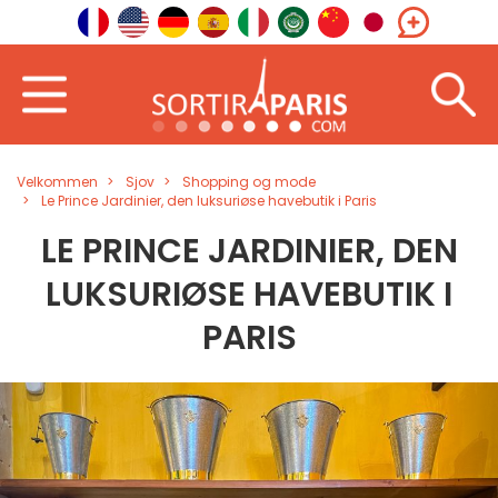
Velkommen
Sjov
Shopping og mode
Le Prince Jardinier, den luksuriøse havebutik i Paris
LE PRINCE JARDINIER, DEN
LUKSURIØSE HAVEBUTIK I
PARIS