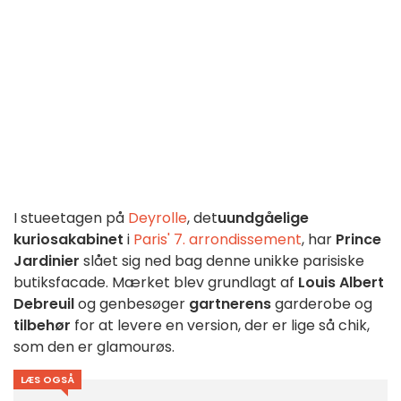
I stueetagen på
Deyrolle
, det
uundgåelige
kuriosakabinet
i
Paris' 7. arrondissement
, har
Prince
Jardinier
slået sig ned bag denne unikke parisiske
butiksfacade. Mærket blev grundlagt af
Louis Albert
Debreuil
og genbesøger
gartnerens
garderobe og
tilbehør
for at levere en version, der er lige så chik,
som den er glamourøs.
LÆS OGSÅ