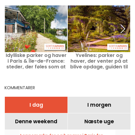
Idylliske parker og haver
Yvelines: parker og
G
i Paris & Île-de-France:
haver, der venter på at
steder, der føles som at
blive opdage, guiden til
s
træde ind i et maleri
de grønne steder i 78
KOMMENTARER
I dag
I morgen
Denne weekend
Næste uge