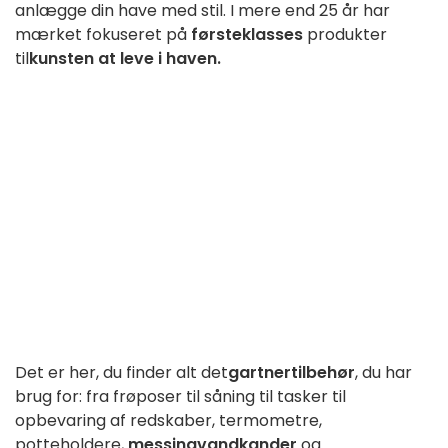
anlægge din have med stil. I mere end 25 år har
mærket fokuseret på
førsteklasses
produkter
til
kunsten at leve i haven.
Det er her, du finder alt det
gartnertilbehør
, du har
brug for: fra frøposer til såning til tasker til
opbevaring af redskaber, termometre,
potteholdere,
messingvandkander
og