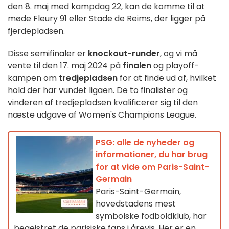
den 8. maj med kampdag 22, kan de komme til at
møde Fleury 91 eller Stade de Reims, der ligger på
fjerdepladsen.
Disse semifinaler er
knockout-runder
, og vi må
vente til den 17. maj 2024 på
finalen
og playoff-
kampen om
tredjepladsen
for at finde ud af, hvilket
hold der har vundet ligaen. De to finalister og
vinderen af tredjepladsen kvalificerer sig til den
næste udgave af Women's Champions League.
PSG: alle de nyheder og
informationer, du har brug
for at vide om Paris-Saint-
Germain
Paris-Saint-Germain,
hovedstadens mest
symbolske fodboldklub, har
begejstret de parisiske fans i årevis. Her er en