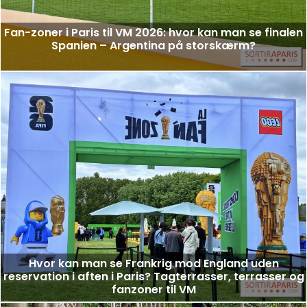
Fan-zoner i Paris til VM 2026: hvor kan man se finalen
Spanien – Argentina på storskærm?
Hvor kan man se Frankrig mod England uden
reservation i aften i Paris? Tagterrasser, terrasser og
fanzoner til VM