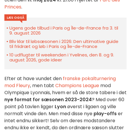
Princes
.
LÆS OGSÅ
Ugens gode tilbud i Paris og Île-de-France fra 3. til
9. august 2026
Bliv klar til løbsæsonen i 2026: Den ultimative guide
til friidræt og løb i Paris og Île-de-France
10 udflugter til weekenden i Yvelines, den 8. og 9.
august 2026, gode ideer
Efter at have vundet den
franske pokalturnering
mod Fleury
, men tabt
Champions League
mod
Olympique Lyonnais, hvem er så de store tabere i det
nye format for sæsonen 2023-2024
? Med over 60
point på tavlen ligger
Lyon
øverst i ligaen og ville
normalt vinde den. Men med disse nye
play-offs
er
intet endnu sikkert! Selv om deres modstandere
endnu ikke er kendt, da den ordinære sæson slutter