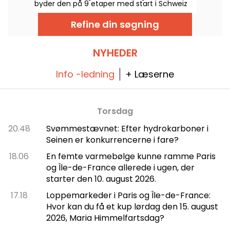
byder den på 9 etaper med start i Schweiz
og mål i Nice. Se, hvad der venter os i år.
Refine din søgning
NYHEDER
Info -ledning
+ Læserne
Torsdag
20.48
Svømmestævnet: Efter hydrokarboner i
Seinen er konkurrencerne i fare?
18.06
En femte varmebølge kunne ramme Paris
og Île-de-France allerede i ugen, der
starter den 10. august 2026.
17.18
Loppemarkeder i Paris og Île-de-France:
Hvor kan du få et kup lørdag den 15. august
2026, Maria Himmelfartsdag?