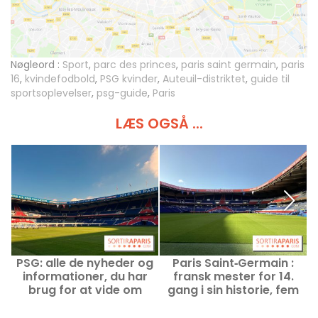
Nøgleord :
Sport
,
parc des princes
,
paris saint germain
,
paris
16
,
kvindefodbold
,
PSG kvinder
,
Auteuil-distriktet
,
guide til
sportsoplevelser
,
psg-guide
,
Paris
LÆS OGSÅ ...
PSG: alle de nyheder og
Paris Saint‑Germain :
U
informationer, du har
fransk mester for 14.
brug for at vide om
gang i sin historie, fem
Paris-Saint-Germain
mesterskaber i træk!
o