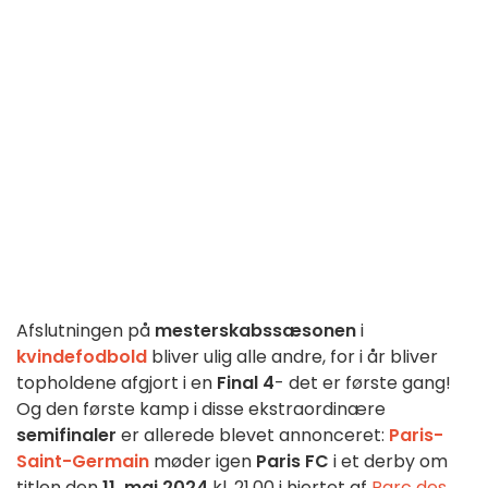
Afslutningen på
mesterskabssæsonen
i
kvindefodbold
bliver ulig alle andre, for i år bliver
topholdene afgjort i en
Final 4
- det er første gang!
Og den første kamp i disse ekstraordinære
semifinaler
er allerede blevet annonceret:
Paris-
Saint-Germain
møder igen
Paris FC
i et derby om
titlen den
11. maj 2024
kl. 21.00 i hjertet af
Parc des