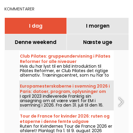
KOMMENTARER
I dag
I morgen
Denne weekend
Næste uge
Club Pilates: gruppeundervisning i Pilates
Reformer for alle niveauer
Hvis du har lyst til en blid introduktion til
Pilates Reformer, er Club Pilates det rigtige
alternativ. Træningscentret, som nu har to
steder i hovedstaden, tilbyder hold for alle
niveauer og aldre.
Europamesterskaberne i svømning 2026 i
Paris: datoer, program, oplysninger om
I april 2023 indleverede Frankrig sin
konkurrencen
ansøgning om at være vært for EM i
svømning i 2026. Fra den 31. juli til den 16.
august står Det Olympiske Svømmecenter
klar til at heppe på vores svømmere. Her er
Tour de France for kvinder 2026: ruten og
alt, hvad du behøver at vide om
etaperne i denne femte udgave
konkurrencerne og discipliner!
Ruten for Kvindernes Tour de France 2026 er
afsløret! Planlagt fra 1. til 9. august 2026