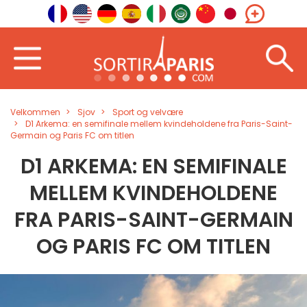
Velkommen
Sjov
Sport og velvære
D1 Arkema: en semifinale mellem kvindeholdene fra Paris-Saint-
Germain og Paris FC om titlen
D1 ARKEMA: EN SEMIFINALE
MELLEM KVINDEHOLDENE
FRA PARIS-SAINT-GERMAIN
OG PARIS FC OM TITLEN