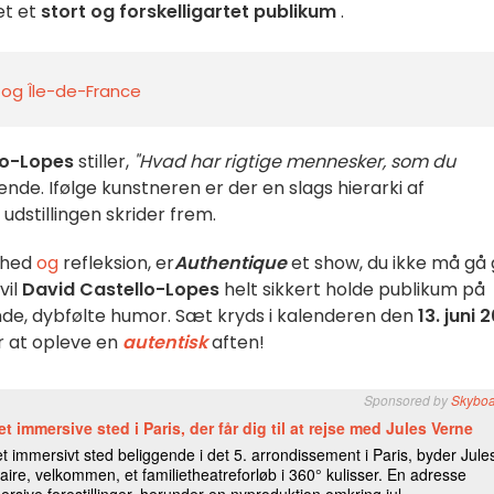
et et
stort og forskelligartet publikum
.
s og Île-de-France
lo-Lopes
stiller,
"Hvad har rigtige mennesker, som du
de. Ifølge kunstneren er der en slags hierarki af
udstillingen skrider frem.
ghed
og
refleksion, er
Authentique
et show, du ikke må gå 
il
David Castello-Lopes
helt sikkert holde publikum på
nde, dybfølte humor. Sæt kryds i kalenderen den
13. juni 
r at opleve en
autentisk
aften!