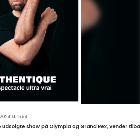
2024 kl. 15.54
e udsolgte show på Olympia og Grand Rex, vender tilb