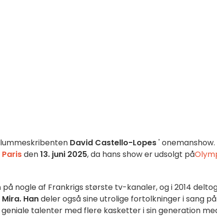
g klummeskribenten
David Castello-Lopes
' onemanshow.
 Paris
den
13. juni 2025
, da hans show er udsolgt på
Olym
 på nogle af Frankrigs største tv-kanaler, og i 2014 delto
 Mira. Han
deler også sine utrolige fortolkninger i sang på
 geniale talenter med flere kasketter i sin generation me