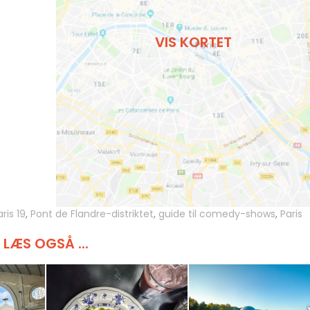
VIS KORTET
aris 19
,
Pont de Flandre-distriktet
,
guide til comedy-shows
,
Paris
LÆS OGSÅ ...