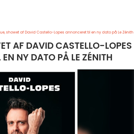
ue, showet af David Castello-Lopes annonceret til en ny dato på Le Zénith
ET AF DAVID CASTELLO-LOPES
 EN NY DATO PÅ LE ZÉNITH