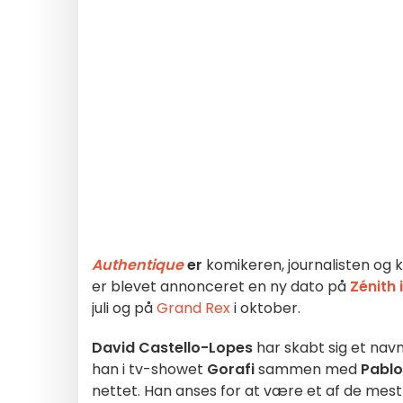
Authentique
er
komikeren, journalisten o
er blevet annonceret en ny dato på
Zénith i
juli og på
Grand Rex
i oktober.
David Castello-Lopes
har skabt sig et navn
han i tv-showet
Gorafi
sammen med
Pablo
nettet. Han anses for at være et af de mest