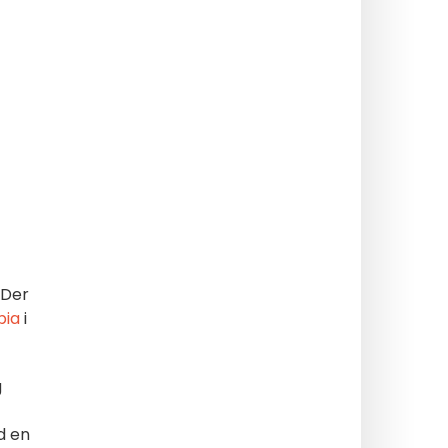
 Der
pia
i
g
d en