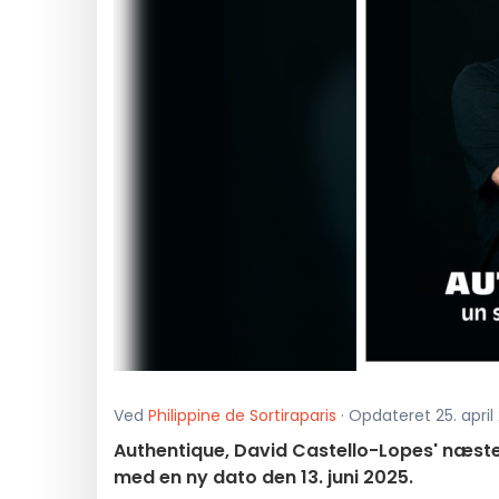
Ved
Philippine de Sortiraparis
· Opdateret 25. april 
Authentique, David Castello-Lopes' næst
med en ny dato den 13. juni 2025.