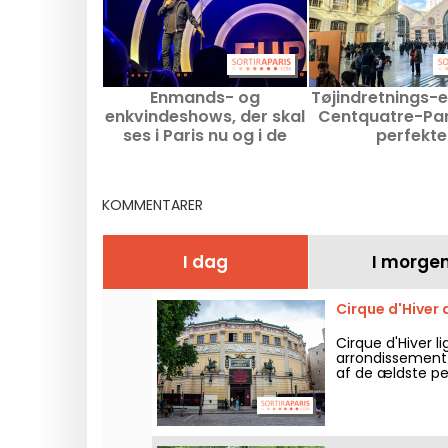
Enmands- og
Tøjindretnings-
enkvindeshows, der skal
Centquatre-Par
ses i Paris nu og i de
perfekte
kommende måneder
shoppingmulig
tøj, bøger 
boligindretni
KOMMENTARER
weekende
I dag
I morge
Cirque d'Hiver 
Cirque d'Hiver li
arrondissement o
af de ældste pe
cirkuskunst til g