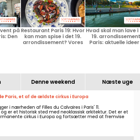
event på
Restaurant Paris 19: Hvor
Hvad skal man lave i
is: Den
kan man spise i det 19.
19. arrondissement
arrondissement? Vores
Paris: aktuelle ideer 
hed med
gode adresser og
udflugter og god
og
favoritter
adresser
ng i
n
n
Denne weekend
Næste uge
de Paris, et af de ældste cirkus i Europa
gger i nærheden af Filles du Calvaires i Paris' 11.
g er et historisk sted med neoklassisk arkitektur. Det er et
rmanente cirkus i Europa og fortsætter med at fremvise
læde for familier.