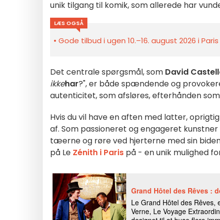
unik tilgang til komik, som allerede har vund
LÆS OGSÅ
Gode tilbud i ugen 10.–16. august 2026 i Pari
Det centrale spørgsmål, som
David Castel
ikke
har
?", er både spændende og provokeren
autenticitet, som afsløres, efterhånden som 
Hvis du vil have en
aften med latter, oprigti
af. Som passioneret og engageret kunstner v
tæerne og røre ved hjerterne med sin bide
på Le
Zénith i Paris
på
- en unik mulighed fo