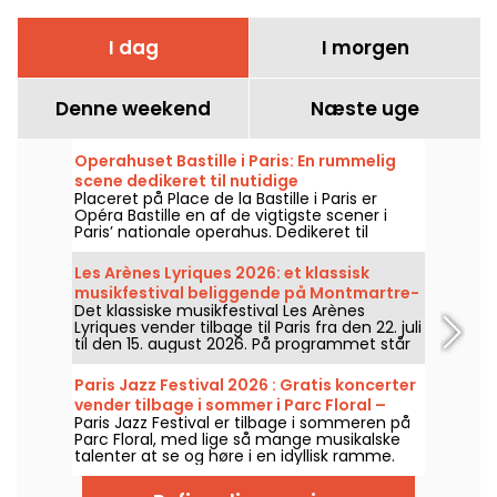
I dag
I morgen
Denne weekend
Næste uge
Operahuset Bastille i Paris: En rummelig
scene dedikeret til nutidige
Placeret på Place de la Bastille i Paris er
operaproduktioner
Opéra Bastille en af de vigtigste scener i
Paris’ nationale operahus. Dedikeret til
opsætninger af operaer og
balletforestillinger året rundt. Siden
Les Arènes Lyriques 2026: et klassisk
indvielsen i 1989 har den moderne bygning
musikfestival beliggende på Montmartre-
tiltrukket et bredt publikum og er blevet et
Det klassiske musikfestival Les Arènes
højen
centralt referencepunkt for de, der ønsker
Lyriques vender tilbage til Paris fra den 22. juli
at følge med i byens klassiske forestillinger
til den 15. august 2026. På programmet står
og koreografiske shows.
ikke mindre end 16 koncerter, der afholdes i
Arènes de Montmartre, en idyllisk ramme for
Paris Jazz Festival 2026 : Gratis koncerter
at høre de store klassikere.
vender tilbage i sommer i Parc Floral –
Paris Jazz Festival er tilbage i sommeren på
programmet
Parc Floral, med lige så mange musikalske
talenter at se og høre i en idyllisk ramme.
Her er programmet for de gratis koncerter,
man kan opdage fra den 24. juni til den 6.