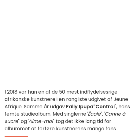
I 2018 var han en af de 50 mest indflydelsesrige
afrikanske kunstnere i en rangliste udgivet af Jeune
Afrique. Samme år udgav
Fally Ipupa
"Control
", hans
femte studiealbum. Med singlerne
"École
",
"Canne à
sucre
" og
"Aime-moi
" tog det ikke lang tid for
albummet at forføre kunstnerens mange fans.