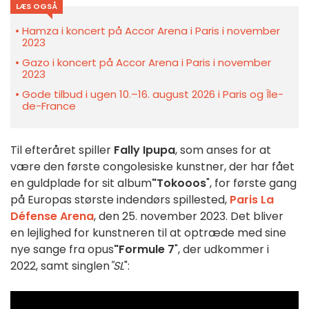
LÆS OGSÅ
Hamza i koncert på Accor Arena i Paris i november
2023
Gazo i koncert på Accor Arena i Paris i november
2023
Gode tilbud i ugen 10.–16. august 2026 i Paris og Île-
de-France
Til efteråret spiller
Fally Ipupa
, som anses for at
være den første congolesiske kunstner, der har fået
en guldplade for sit album
"Tokooos
", for første gang
på Europas største indendørs spillested,
Paris La
Défense Arena
, den 25. november 2023. Det bliver
en lejlighed for kunstneren til at optræde med sine
nye sange fra opus
"Formule 7
", der udkommer i
2022, samt singlen
"SL
":