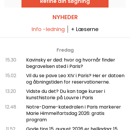
Refine din søgning
september 2026!
NYHEDER
Info -ledning
+ Læserne
Fredag
15.30
Kavinsky er død: hvor og hvornår finder
begravelsen sted i Paris?
15.02
Vil du se pave Leo XIV i Paris? Her er datoen
og åbningstiden for reservationerne.
13.20
Vidste du det? Du kan tage kurser i
kunsthistorie på Louvre i Paris
12.48
Notre-Dame-katedralen i Paris markerer
Marie Himmelfartsdag 2026: gratis
program
11.52
Gode tips 15. august 2026 er helligdag: 15