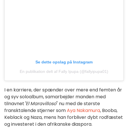
Se dette opslag på Instagram
En publikation delt af Fally Ipupa (@fallyipupa01)
I en karriere, der spænder over mere end femten år
og syv soloalbum, samarbejder manden med
tilnavnet
"El Maravilloso
" nu med de største
fransktalende stjerner som
Aya Nakamura
, Booba,
Keblack og Naza, mens han forbliver dybt rodfæstet
og investeret i den afrikanske diaspora.