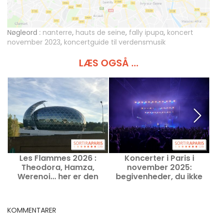
Nøgleord :
nanterre
,
hauts de seine
,
fally ipupa
,
koncert
november 2023
,
koncertguide til verdensmusik
LÆS OGSÅ ...
Les Flammes 2026 :
Koncerter i Paris i
Theodora, Hamza,
november 2025:
Werenoi... her er den
begivenheder, du ikke
fulde vinderliste
må gå glip af i Paris-
regionen i denne måned
KOMMENTARER