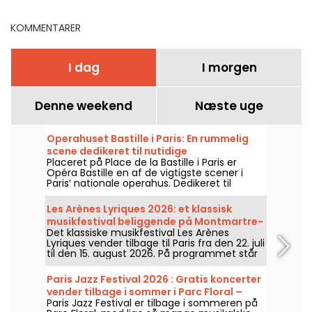
KOMMENTARER
I dag
I morgen
Denne weekend
Næste uge
Operahuset Bastille i Paris: En rummelig
scene dedikeret til nutidige
Placeret på Place de la Bastille i Paris er
operaproduktioner
Opéra Bastille en af de vigtigste scener i
Paris’ nationale operahus. Dedikeret til
opsætninger af operaer og
balletforestillinger året rundt. Siden
Les Arènes Lyriques 2026: et klassisk
indvielsen i 1989 har den moderne bygning
musikfestival beliggende på Montmartre-
tiltrukket et bredt publikum og er blevet et
Det klassiske musikfestival Les Arènes
højen
centralt referencepunkt for de, der ønsker
Lyriques vender tilbage til Paris fra den 22. juli
at følge med i byens klassiske forestillinger
til den 15. august 2026. På programmet står
og koreografiske shows.
ikke mindre end 16 koncerter, der afholdes i
Arènes de Montmartre, en idyllisk ramme for
Paris Jazz Festival 2026 : Gratis koncerter
at høre de store klassikere.
vender tilbage i sommer i Parc Floral –
Paris Jazz Festival er tilbage i sommeren på
programmet