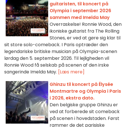
guitaristen, til koncert på
Olympia i september 2026
sammen med Imelda May
Overraskelse! Ronnie Wood, den
ikoniske guitarist fra The Rolling
Stones, er ved at gøre sig klar til
sit store solo-comeback. I Paris optræder den
legendariske britiske musician på Olympia-scenen
lørdag den 5. september 2026. Til lejligheden vil
Ronnie Wood få selskab på scenen af den irske
sangerinde Imelda May.
[Læs mere]
Ghinzu til koncert på Élysée
Montmartre og Olympia i Paris
i 2026, ekstra dato.
Den belgiske gruppe Ghinzu er
ved at forberede sit comeback
på scenen i hovedstaden. Først
rammer de det parisiske