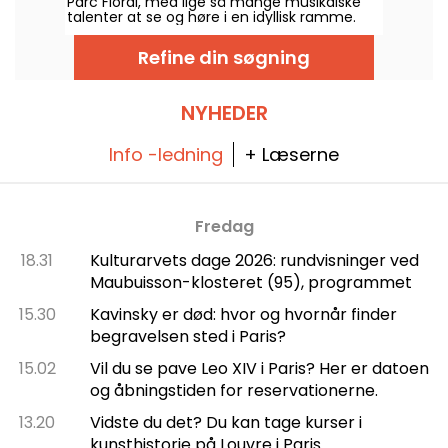
Parc Floral, med lige så mange musikalske
talenter at se og høre i en idyllisk ramme.
Her er programmet for de gratis koncerter,
man kan opdage fra den 24. juni til den 6.
Refine din søgning
september 2026!
NYHEDER
Info -ledning
+ Læserne
Fredag
18.31
Kulturarvets dage 2026: rundvisninger ved
Maubuisson-klosteret (95), programmet
15.30
Kavinsky er død: hvor og hvornår finder
begravelsen sted i Paris?
15.02
Vil du se pave Leo XIV i Paris? Her er datoen
og åbningstiden for reservationerne.
13.20
Vidste du det? Du kan tage kurser i
kunsthistorie på Louvre i Paris