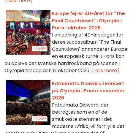
[Læs mere]
Europe fejrer 40-året for "The
Final Countdown" i Olympia i
Paris i oktober 2026
I anledning af 40-årsdagen for
deres succesalbum "The Final
Countdown" annoncerer Europe
en europæisk turné! I Paris kan
du opleve det svenske hardrockband på scenen i
Olympia tirsdag den 6. oktober 2026.
[Læs mere]
Fatoumata Diawara i koncert
på Olympia i Paris i november
2026
Fatoumata Diawara, der
betragtes som en af de
smukkeste stemmer i det
moderne Afrika, vil fortrylle det