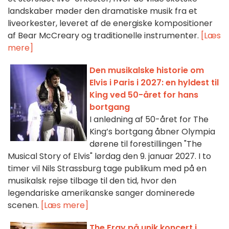
landskaber møder den dramatiske musik fra et
liveorkester, leveret af de energiske kompositioner
af Bear McCreary og traditionelle instrumenter.
[Læs
mere]
Den musikalske historie om
Elvis i Paris i 2027: en hyldest til
King ved 50-året for hans
bortgang
I anledning af 50-året for The
King’s bortgang åbner Olympia
dørene til forestillingen "The
Musical Story of Elvis" lørdag den 9. januar 2027. I to
timer vil Nils Strassburg tage publikum med på en
musikalsk rejse tilbage til den tid, hvor den
legendariske amerikanske sanger dominerede
scenen.
[Læs mere]
The Fray på unik koncert i