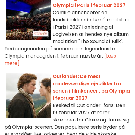
Olympia i Paris i februar 2027
Camille annoncerer en
landsdækkende turné med stop
i Paris i 2027 i anledning af
udgivelsen af hendes nye album
med titlen "The Sound of Milk".
Find sangerinden på scenen i den legendariske
Olympia mandag den 1. februar næste år.
[Læs
mere]
Outlander: De mest
mindeværdige øjeblikke fra
serien i filmkoncert på Olympia
i februar 2027
Besked til Outlander-fans: Den
19. februar 2027 ændrer
skæbnen for Claire og Jamie sig
på Olympia-scenen. Den populære serie byder på
et storslået live-orkester, hvor de vilde skotske