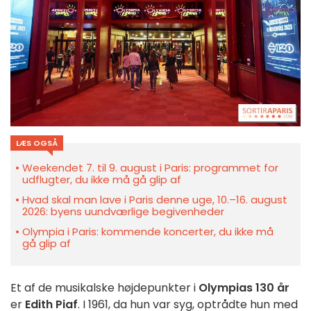
LÆS OGSÅ
Weekendet 7. til 9. august i Paris: programmet for
udflugter, du ikke må gå glip af
Hvad skal man lave i Paris denne uge, 10.–16. august
2026: byens uundværlige begivenheder
Olympia i Paris: kommende koncerter, du ikke må
gå glip af
Et af de musikalske højdepunkter i
Olympias 130 år
er
Edith Piaf
. I 1961, da hun var syg, optrådte hun med