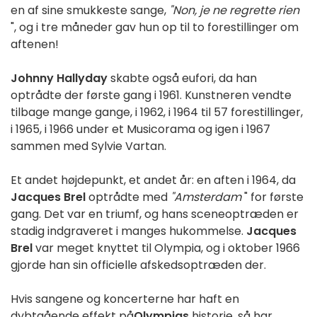
en af sine smukkeste sange,
"Non, je ne regrette rien
", og i tre måneder gav hun op til to forestillinger om
aftenen!
Johnny Hallyday
skabte også eufori, da han
optrådte der første gang i 1961. Kunstneren vendte
tilbage mange gange, i 1962, i 1964 til 57 forestillinger,
i 1965, i 1966 under et Musicorama og igen i 1967
sammen med Sylvie Vartan.
Et andet højdepunkt, et andet år: en aften i 1964, da
Jacques Brel
optrådte med
"Amsterdam
" for første
gang. Det var en triumf, og hans sceneoptræden er
stadig indgraveret i manges hukommelse.
Jacques
Brel
var meget knyttet til Olympia, og i oktober 1966
gjorde han sin officielle afskedsoptræden der.
Hvis sangene og koncerterne har haft en
dybtgående effekt på
Olympias
historie, så har