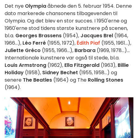
Det nye
Olympia
åbnede den 5. februar 1954. Denne
dato markerede chansonens tilbagevenden til
Olympia. Og det blev en stor succes. I 1950'erne og
1960'erne stod tidens største kunstnere på scenen,
bl.a.
Georges Brassens
(1954),
Jacques Brel
(1964,
1966...),
Léo Ferré
(1955, 1972),
Édith Piaf
(1955, 1961...),
Juliette Gréco
(1955, 1966...),
Barbara
(1969, 1978...)...
Internationale kunstnere var også til stede, bl.a.
Louis Armstrong
(1962),
Ella Fitzgerald
(1963),
Billie
Holiday
(1958),
Sidney Bechet
(1955, 1958...) og
senere
The Beatles
(1964) og The
Rolling Stones
(1964).