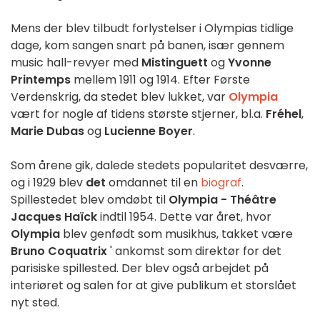
Mens der blev tilbudt forlystelser i Olympias tidlige
dage, kom sangen snart på banen, især gennem
music hall-revyer med
Mistinguett
og
Yvonne
Printemps
mellem 1911 og 1914. Efter Første
Verdenskrig, da stedet blev lukket, var
Olympia
vært for nogle af tidens største stjerner, bl.a.
Fréhel
,
Marie Dubas
og
Lucienne Boyer
.
Som årene gik, dalede stedets popularitet desværre,
og i 1929 blev
det
omdannet til en
biograf
.
Spillestedet blev omdøbt til
Olympia - Théâtre
Jacques Haïck
indtil 1954. Dette var året, hvor
Olympia
blev genfødt som musikhus, takket være
Bruno Coquatrix
' ankomst som direktør for det
parisiske spillested. Der blev også arbejdet på
interiøret og salen for at give publikum et storslået
nyt sted.