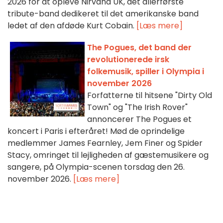
2026 for at opleve Nirvana UK, det allerførste
tribute-band dedikeret til det amerikanske band
ledet af den afdøde Kurt Cobain.
[Læs mere]
The Pogues, det band der
revolutionerede irsk
folkemusik, spiller i Olympia i
november 2026
Forfatterne til hitsene "Dirty Old
Town" og "The Irish Rover"
annoncerer The Pogues et
koncert i Paris i efteråret! Mød de oprindelige
medlemmer James Fearnley, Jem Finer og Spider
Stacy, omringet til lejligheden af gæstemusikere og
sangere, på Olympia-scenen torsdag den 26.
november 2026.
[Læs mere]