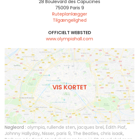
28 Boulevard des Capucines
75009
Paris 9
Ruteplanlægger
Tilgængelighed
OFFICIELT WEBSTED
www.olympiahall.com
VIS KORTET
Nøgleord :
olympia
,
rullende sten
,
jacques brel
,
Édith Piaf
,
Johnny Hallyday
,
Nisser
,
paris 9
,
The Beatles
,
chris isaak
,