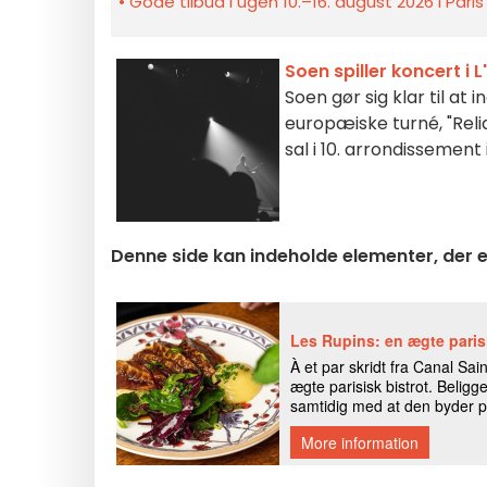
Gode tilbud i ugen 10.–16. august 2026 i Pari
Soen spiller koncert i
Soen gør sig klar til at
europæiske turné, "Rel
sal i 10. arrondissemen
Denne side kan indeholde elementer, der er