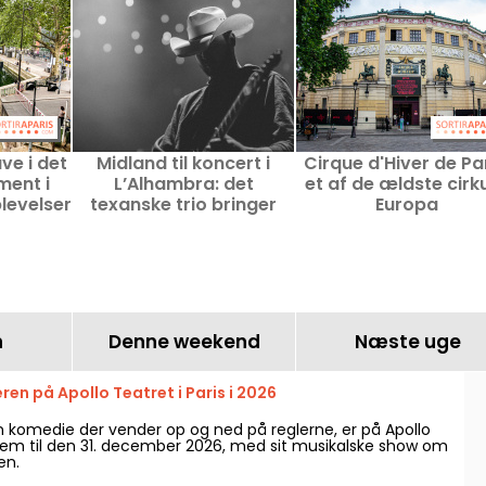
ve i det
Midland til koncert i
Cirque d'Hiver de Par
ment i
L’Alhambra: det
et af de ældste cirku
plevelser
texanske trio bringer
Europa
sser
amerikansk country
tilbage til Paris i
slutningen af juni 2026
n
Denne weekend
Næste uge
n på Apollo Teatret i Paris i 2026
komedie der vender op og ned på reglerne, er på Apollo
 frem til den 31. december 2026, med sit musikalske show om
en.