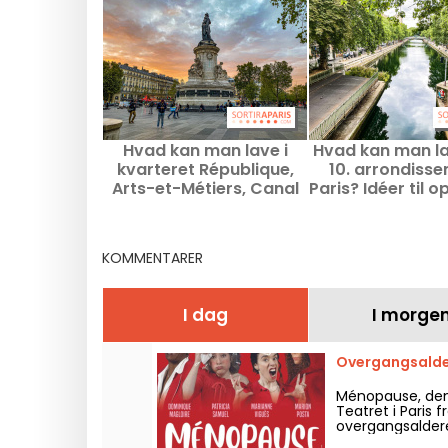
Hvad kan man lave i
Hvad kan man la
kvarteret République,
10. arrondisse
Arts-et-Métiers, Canal
Paris? Idéer til o
Saint-Martin: Idéer til
og gode adre
udflugter og adresser
KOMMENTARER
I dag
I morge
Overgangsaldere
Ménopause, den 
Teatret i Paris
overgangsalder