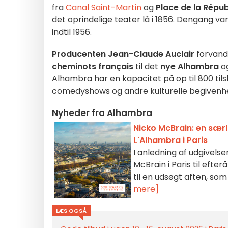
fra
Canal Saint-Martin
og
Place de la Répu
det oprindelige teater lå i 1856. Dengang var
indtil 1956.
Producenten Jean-Claude Auclair
forvandl
cheminots français
til det
nye Alhambra
og
Alhambra har en kapacitet på op til 800 ti
comedyshows og andre kulturelle begivenh
Nyheder fra Alhambra
Nicko McBrain: en sær
L'Alhambra i Paris
I anledning af udgivelse
McBrain i Paris til eft
til en udsøgt aften, so
mere]
LÆS OGSÅ