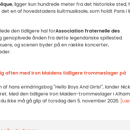
blique
, ligger kun hundrede meter fra det historiske sted, 
 det en af hovedstadens kultmusiksale, som holdt Paris i l
ede den tidligere hal for
Association fraternelle des
 genoplivede ånden fra dette legendariske spillested.
lskuere, og scenen byder på en række koncerter,
eder.
lig aften med Iron Maidens tidligere trommeslager på
n af hans erindringsbog "Hello Boys And Girls!", lander Nic
eråret. Mød den tidligere Iron Maiden-trommeslager i Alha
m du ikke må gå glip af torsdag den 5. november 2026.
[Læ