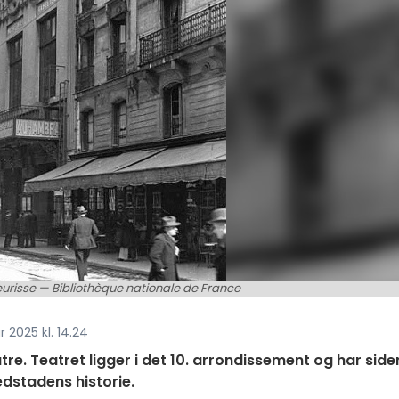
risse — Bibliothèque nationale de France
 2025 kl. 14.24
re. Teatret ligger i det 10. arrondissement og har side
edstadens historie.