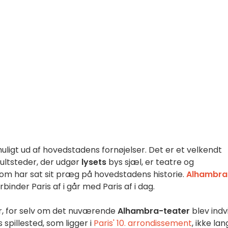
uligt ud af hovedstadens fornøjelser. Det er et velkendt
kultsteder, der udgør
lysets
bys sjæl, er teatre og
som har sat sit præg på hovedstadens historie.
Alhambra
binder Paris af i går med Paris af i dag.
ur, for selv om det nuværende
Alhambra-teater
blev indvi
 spillested, som ligger i
Paris' 10. arrondissement
, ikke lan