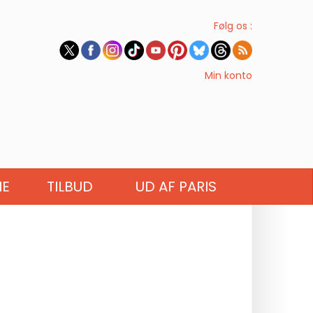
Følg os :
Min konto
IE
TILBUD
UD AF PARIS