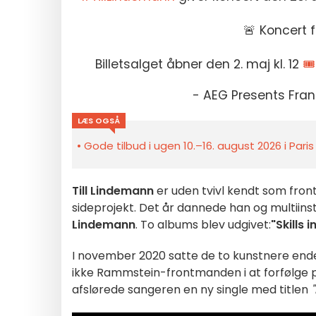
🚨 Koncert 
Billetsalget åbner den 2. maj kl. 12
🎟
- AEG Presents Fr
LÆS OGSÅ
Gode tilbud i ugen 10.–16. august 2026 i Pari
Till Lindemann
er uden tvivl kendt som fro
sideprojekt. Det år dannede han og multiin
Lindemann
. To albums blev udgivet:
"Skills in
I november 2020 satte de to kunstnere ende
ikke Rammstein-frontmanden i at forfølge 
afslørede sangeren en ny single med titlen
"