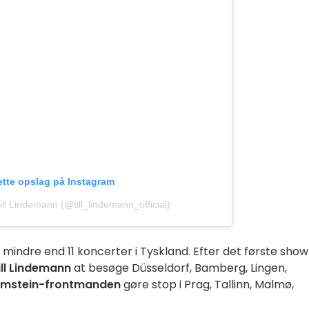
ette opslag på Instagram
Till Lindemann (@till_lindemann_official)
indre end 11 koncerter i Tyskland. Efter det første show 
ill Lindemann
at besøge Düsseldorf, Bamberg, Lingen,
mstein-frontmanden
gøre stop i Prag, Tallinn, Malmø,