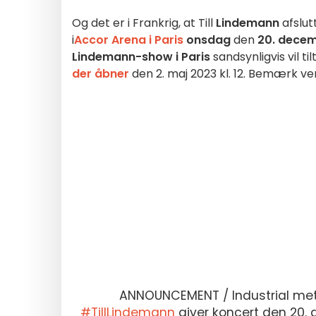
Og det er i Frankrig, at Till
Lindemann
afslut
i
Accor Arena i Paris
onsdag
den
20. decem
Lindemann-show i Paris
sandsynligvis vil ti
der åbner
den 2. maj 2023 kl. 12. Bemærk ven
ANNOUNCEMENT / Industrial me
#TillLindemann
giver koncert den 20.