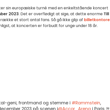
ter sin europæiske turné med en enkeltstående koncert
ber 2023
. Det er overflødigt at sige, at dette enorme
Till
ltrække et stort antal fans. Så gå ikke glip af
billetkontore
ligst, at koncerten er forbudt for unge under 18 år.
tal-geni, frontmand og stemme i
#Rammstein
,
 december 2023 på scenen i
@Accor_Arena
i Paris 