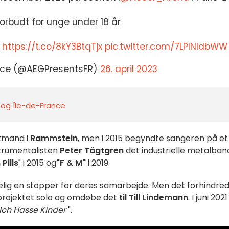
forbudt for unge under 18 år
 https://t.co/8kY3BtqTjx
pic.twitter.com/7LPINldbWW
ance (@AEGPresentsFR)
26. april 2023
s og Île-de-France
ntmand i
Rammstein
, men i 2015 begyndte sangeren på et
strumentalisten
Peter Tägtgren
det industrielle metalban
 Pills
" i 2015 og
"F & M"
i 2019.
lig en stopper for deres samarbejde. Men det forhindre
projektet solo og omdøbe det
til Till Lindemann
. I juni 2021
Ich Hasse Kinder
".