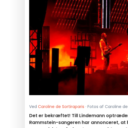
Ved
Caroline de Sortiraparis
· Fotos af Caroline de 
Det er bekræftet! Till Lindemann optræder i
Rammstein-sangeren har annonceret, at ha