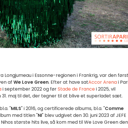
ra Longjumeau i Essonne-regionen i Frankrig, var den førs
ven af
We Love Green
. Efter at have sat
Accor Arena
i Pari
a
i september 2022 og før
Stade de France
i 2025, vil
31. maj til det, der tegner til at blive et superladet sæt.
l.a. "
MILS
" i 2016, og certificerede albums, bl.a. "
Comme
album med titlen "
NI
" blev udgivet den 30. juni 2023 af JEFE
Nihos største hits live, så kom med til We Love Green den 