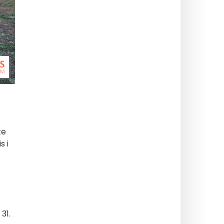
te
s i
31.