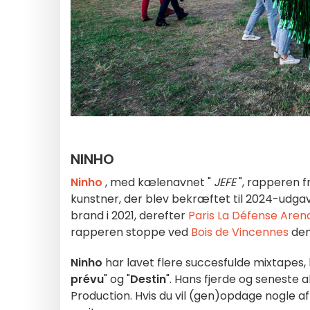
NINHO
Ninho
, med kælenavnet "
JEFE
", rapperen f
kunstner, der blev bekræftet til 2024-udga
brand i 2021, derefter
Paris La Défense Aren
rapperen stoppe ved
Bois de Vincennes
den 
Ninho
har lavet flere succesfulde mixtapes, b
prévu
" og "
Destin
". Hans fjerde og seneste 
Production. Hvis du vil (gen)opdage nogle af 