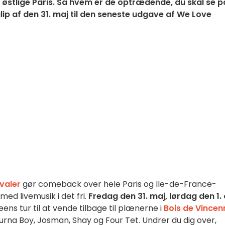
t østlige Paris. Så hvem er de optrædende, du skal se p
glip af den 31. maj til den seneste udgave af We Love
valer
gør comeback over hele Paris og Ile-de-France-
med livemusik i det fri.
Fredag den 31. maj, lørdag den 1.
ens tur til at vende tilbage til plænerne i
Bois de Vincen
urna Boy, Josman, Shay og Four Tet. Undrer du dig over,