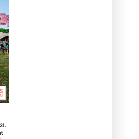
31.
at