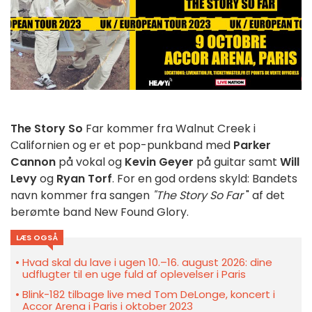
The Story So
Far kommer fra Walnut Creek i
Californien og er et pop-punkband med
Parker
Cannon
på vokal og
Kevin Geyer
på guitar samt
Will
Levy
og
Ryan Torf
. For en god ordens skyld: Bandets
navn kommer fra sangen
"The Story So Far
" af det
berømte band New Found Glory.
LÆS OGSÅ
Hvad skal du lave i ugen 10.–16. august 2026: dine
udflugter til en uge fuld af oplevelser i Paris
Blink-182 tilbage live med Tom DeLonge, koncert i
Accor Arena i Paris i oktober 2023