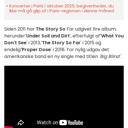
Koncerter i Paris i oktober 2025: begivenheder, du
ikke må gå glip af i Paris-regionen i denne måned
Siden 2011 har
The Story So
Far udgivet fire album,
herunder
'Under Soil and Dirt
', efterfulgt af
'What You
Don't See
' i 2013,
'The Story So Far
' i 2015 og
endelig
'Proper Dose
' i 2018. For nylig udgav det
amerikanske band en ny single med titlen
'Big Blind
'.