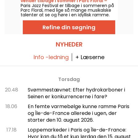
vender tilbage i sommer i Parc Floral –
tiltrukket et bredt publikum og er blevet et
Paris Jazz Festival er tilbage i sommeren på
programmet
centralt referencepunkt for de, der ønsker
Parc Floral, med lige så mange musikalske
at følge med i byens klassiske forestillinger
talenter at se og høre i en idyllisk ramme.
og koreografiske shows.
Her er programmet for de gratis koncerter,
man kan opdage fra den 24. juni til den 6.
Refine din søgning
september 2026!
NYHEDER
Info -ledning
+ Læserne
Torsdag
20.48
Svømmestævnet: Efter hydrokarboner i
Seinen er konkurrencerne i fare?
18.06
En femte varmebølge kunne ramme Paris
og Île-de-France allerede i ugen, der
starter den 10. august 2026.
17.18
Loppemarkeder i Paris og Île-de-France:
Hvor kan du få et kup lørdag den 15. august