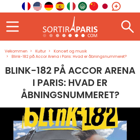
Velkommen
Kultur
Koncert og musik
Blink-182 på Accor Arena i Paris: Hvad er åbningsnummeret?
BLINK-182 PÅ ACCOR ARENA
I PARIS: HVAD ER
ÅBNINGSNUMMERET?