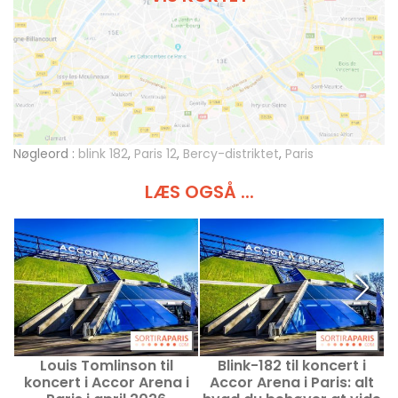
Nøgleord :
blink 182
,
Paris 12
,
Bercy-distriktet
,
Paris
LÆS OGSÅ ...
Louis Tomlinson til
Blink-182 til koncert i
Q
koncert i Accor Arena i
Accor Arena i Paris: alt
t