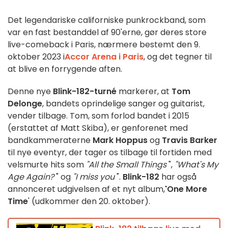
Det legendariske californiske punkrockband, som
var en fast bestanddel af 90'erne, gør deres store
live-comeback i Paris, nærmere bestemt den 9.
oktober 2023 i
Accor Arena i Paris
, og det tegner til
at blive en forrygende aften.
Denne nye
Blink-182-turné
markerer, at
Tom
Delonge
, bandets oprindelige sanger og guitarist,
vender tilbage. Tom, som forlod bandet i 2015
(erstattet af Matt Skiba), er genforenet med
bandkammeraterne
Mark Hoppus
og
Travis Barker
til nye eventyr, der tager os tilbage til fortiden med
velsmurte hits som
"All the Small Things
",
"What's My
Age Again?
" og
"I miss you
".
Blink-182
har også
annonceret udgivelsen af et nyt album,
'One More
Time
' (udkommer den 20. oktober).