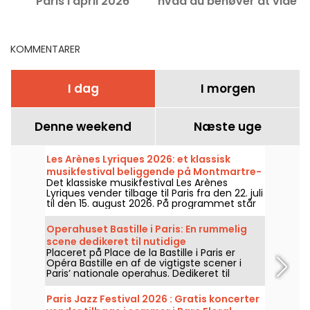
Paris i april 2026
hvad du behøver at vide
KOMMENTARER
I dag
I morgen
Denne weekend
Næste uge
Les Arènes Lyriques 2026: et klassisk
musikfestival beliggende på Montmartre-
Det klassiske musikfestival Les Arènes
højen
Lyriques vender tilbage til Paris fra den 22. juli
til den 15. august 2026. På programmet står
ikke mindre end 16 koncerter, der afholdes i
Arènes de Montmartre, en idyllisk ramme for
Operahuset Bastille i Paris: En rummelig
at høre de store klassikere.
scene dedikeret til nutidige
Placeret på Place de la Bastille i Paris er
operaproduktioner
Opéra Bastille en af de vigtigste scener i
Paris’ nationale operahus. Dedikeret til
opsætninger af operaer og
balletforestillinger året rundt. Siden
Paris Jazz Festival 2026 : Gratis koncerter
indvielsen i 1989 har den moderne bygning