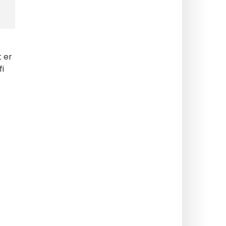
t er
i