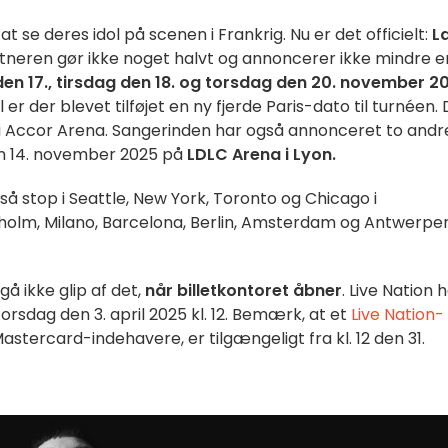
t se deres idol på scenen i Frankrig. Nu er det officielt:
L
nstneren gør ikke noget halvt og annoncerer ikke mindre 
n 17., tirsdag den 18. og torsdag den 20. november 2
 er der blevet tilføjet en ny fjerde Paris-dato til turnéen.
n i Accor Arena. Sangerinden har også annonceret to andr
en 14. november 2025 på
LDLC Arena i Lyon.
å stop i Seattle, New York, Toronto og Chicago i
olm, Milano, Barcelona, Berlin, Amsterdam og Antwerpen
 gå ikke glip af det,
når billetkontoret åbner
. Live Nation 
orsdag den 3. april 2025 kl. 12. Bemærk, at et
Live Nation-
stercard-indehavere, er tilgængeligt fra kl. 12 den 31.