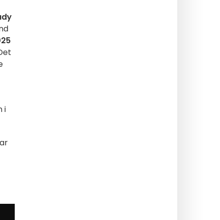
ady
end
025
 Det
e
 i
har