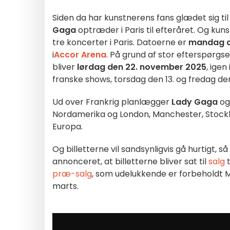
Siden da har kunstnerens fans glædet sig til a
Gaga
optræder i Paris til efteråret. Og ku
tre koncerter i Paris. Datoerne er
mandag de
i
Accor Arena
. På grund af stor efterspørgsel
bliver
lørdag den 22. november 2025
, ige
franske shows, torsdag den 13. og fredag d
Ud over Frankrig planlægger
Lady Gaga
ogs
Nordamerika og London, Manchester, Stockh
Europa.
Og billetterne vil sandsynligvis gå hurtigt, så
annonceret, at billetterne bliver sat til
salg
t
præ-salg
, som udelukkende er forbeholdt Ma
marts.