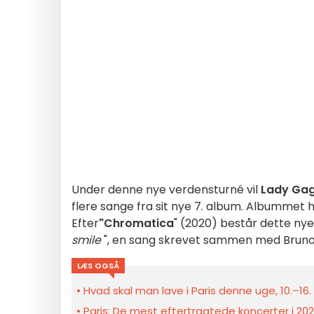
Under denne nye verdensturné vil
Lady Ga
flere sange fra sit nye 7. album. Albummet h
Efter
"Chromatica
" (2020) består dette ny
smile
", en sang skrevet sammen med Bruno
LÆS OGSÅ
Hvad skal man lave i Paris denne uge, 10.–1
Paris: De mest eftertragtede koncerter i 20