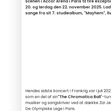
scenen i Accor Arena i Paris til fire excep
20. og lørdag den 22. november 2025. Lady 
sange fra sit 7. studiealbum, "Mayhem", liv
Hendes sidste koncert i Frankrig var i juli 
som en del af sin
"The Chromatica Ball
"-tu
musiker og sangskriver ved at dække Zizi 
De Olympiske Lege i Paris.