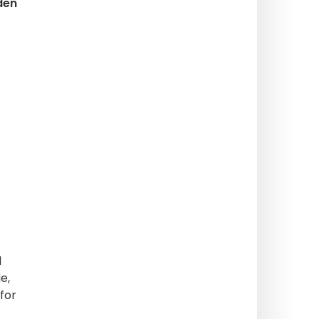
den
d
e,
for