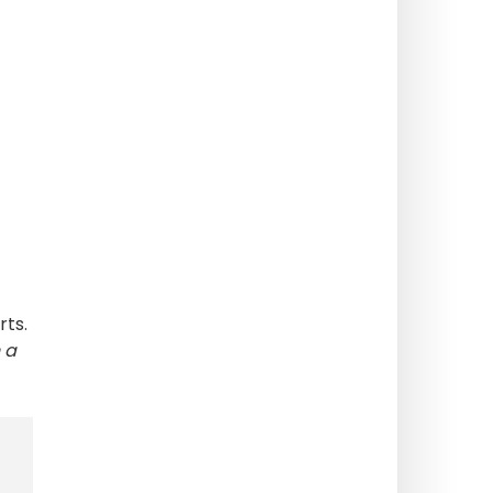
rts.
h a