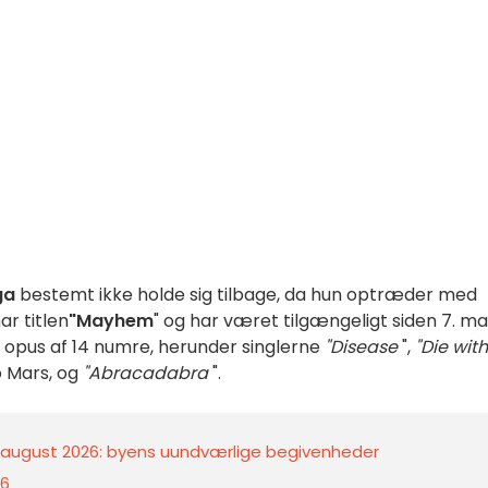
ga
bestemt ikke holde sig tilbage, da hun optræder med
ar titlen
"Mayhem
" og har været tilgængeligt siden 7. ma
e opus af 14 numre, herunder singlerne
"Disease
",
"Die wit
 Mars, og
"Abracadabra
".
6. august 2026: byens uundværlige begivenheder
26