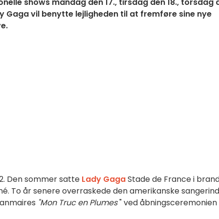
tionelle shows mandag den 17., tirsdag den 18., torsdag 
Gaga vil benytte lejligheden til at fremføre sine nye
e.
2022. Den sommer satte
Lady Gaga
Stade de France i bran
rné. To år senere overraskede den amerikanske sangerind
Jeanmaires
"Mon Truc en Plumes
" ved åbningsceremonien 