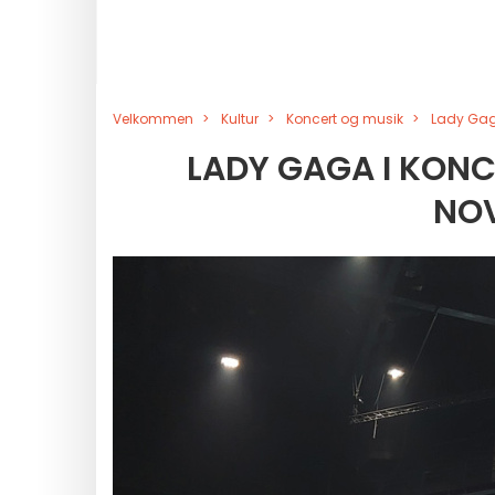
Velkommen
Kultur
Koncert og musik
Lady Gaga
LADY GAGA I KONCE
NO