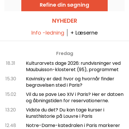
man kan opdage fra den 24. juni til den 6.
Refine din søgning
september 2026!
NYHEDER
Info -ledning
+ Læserne
Fredag
18.31
Kulturarvets dage 2026: rundvisninger ved
Maubuisson-klosteret (95), programmet
15.30
Kavinsky er død: hvor og hvornår finder
begravelsen sted i Paris?
15.02
Vil du se pave Leo XIV i Paris? Her er datoen
og åbningstiden for reservationerne.
13.20
Vidste du det? Du kan tage kurser i
kunsthistorie på Louvre i Paris
12.48
Notre-Dame-katedralen i Paris markerer