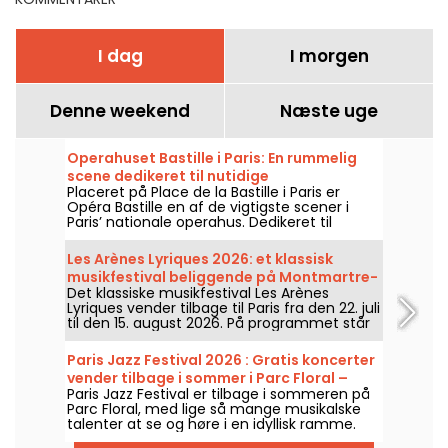
I dag
I morgen
Denne weekend
Næste uge
Operahuset Bastille i Paris: En rummelig
scene dedikeret til nutidige
Placeret på Place de la Bastille i Paris er
operaproduktioner
Opéra Bastille en af de vigtigste scener i
Paris’ nationale operahus. Dedikeret til
opsætninger af operaer og
balletforestillinger året rundt. Siden
Les Arènes Lyriques 2026: et klassisk
indvielsen i 1989 har den moderne bygning
musikfestival beliggende på Montmartre-
tiltrukket et bredt publikum og er blevet et
Det klassiske musikfestival Les Arènes
højen
centralt referencepunkt for de, der ønsker
Lyriques vender tilbage til Paris fra den 22. juli
at følge med i byens klassiske forestillinger
til den 15. august 2026. På programmet står
og koreografiske shows.
ikke mindre end 16 koncerter, der afholdes i
Arènes de Montmartre, en idyllisk ramme for
Paris Jazz Festival 2026 : Gratis koncerter
at høre de store klassikere.
vender tilbage i sommer i Parc Floral –
Paris Jazz Festival er tilbage i sommeren på
programmet
Parc Floral, med lige så mange musikalske
talenter at se og høre i en idyllisk ramme.
Her er programmet for de gratis koncerter,