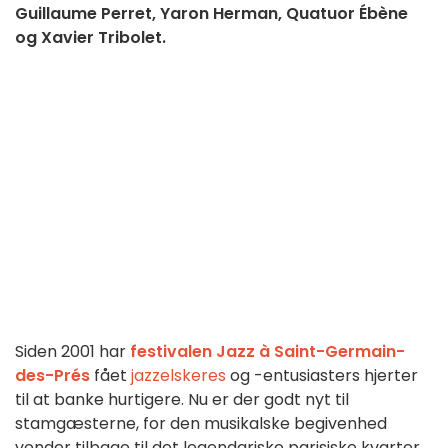
Guillaume Perret, Yaron Herman, Quatuor Ébène
og Xavier Tribolet.
Siden 2001 har
festivalen Jazz à Saint-Germain-
des-Prés
fået
jazzelskeres
og -entusiasters hjerter
til at banke hurtigere. Nu er der godt nyt til
stamgæsterne, for den musikalske begivenhed
vender tilbage til det legendariske parisiske kvarter