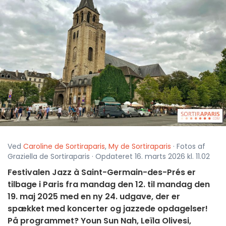
Ved
Caroline de Sortiraparis
,
My de Sortiraparis
· Fotos af
Graziella de Sortiraparis · Opdateret 16. marts 2026 kl. 11.02
Festivalen Jazz à Saint-Germain-des-Prés er
tilbage i Paris fra mandag den 12. til mandag den
19. maj 2025 med en ny 24. udgave, der er
spækket med koncerter og jazzede opdagelser!
På programmet? Youn Sun Nah, Leïla Olivesi,