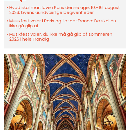
Hvad skal man lave i Paris denne uge, 10.–16. august
2026: byens uundværlige begivenheder
Musikfestivaler i Paris og Île-de-France: De skal du
ikke gå glip af
Musikfestivaler, du ikke må gå glip af sommeren
2026 i hele Frankrig