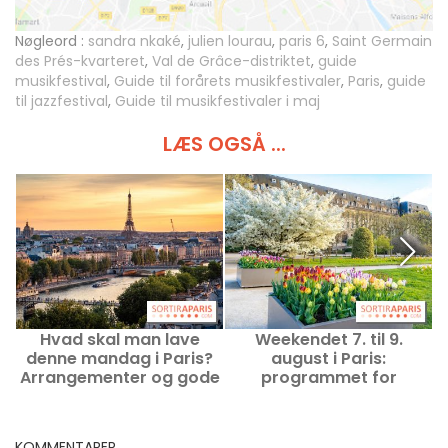
Nøgleord :
sandra nkaké
,
julien lourau
,
paris 6
,
Saint Germain
des Prés-kvarteret
,
Val de Grâce-distriktet
,
guide
musikfestival
,
Guide til forårets musikfestivaler
,
Paris
,
guide
til jazzfestival
,
Guide til musikfestivaler i maj
LÆS OGSÅ ...
Hvad skal man lave
Weekendet 7. til 9.
denne mandag i Paris?
august i Paris:
Arrangementer og gode
programmet for
tilbud den 10. august
udflugter, du ikke må gå
2026
glip af
KOMMENTARER