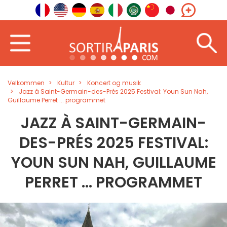
Velkommen
Kultur
Koncert og musik
Jazz à Saint-Germain-des-Prés 2025 Festival: Youn Sun Nah,
Guillaume Perret ... programmet
JAZZ À SAINT-GERMAIN-
DES-PRÉS 2025 FESTIVAL:
YOUN SUN NAH, GUILLAUME
PERRET ... PROGRAMMET