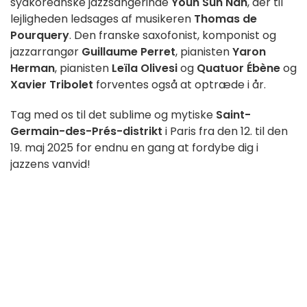
sydkoreanske jazzsangerinde
Youn Sun Nah
, der til
lejligheden ledsages af musikeren
Thomas de
Pourquery
. Den franske saxofonist, komponist og
jazzarrangør
Guillaume Perret
, pianisten
Yaron
Herman
, pianisten
Leïla Olivesi
og
Quatuor Ébène
og
Xavier Tribolet
forventes også at optræde i år.
Tag med os til det sublime og mytiske
Saint-
Germain-des-Prés-distrikt
i Paris fra den 12. til den
19. maj 2025 for endnu en gang at fordybe dig i
jazzens vanvid!