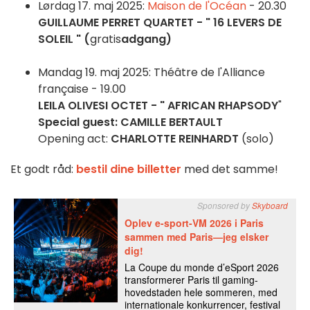
Lørdag 17. maj 2025:
Maison de l'Océan
- 20.30
GUILLAUME PERRET QUARTET - " 16 LEVERS DE
SOLEIL " (
gratis
adgang)
Mandag 19. maj 2025: Théâtre de l'Alliance
française - 19.00
LEILA OLIVESI OCTET - " AFRICAN RHAPSODY
"
Special guest:
CAMILLE BERTAULT
Opening act:
CHARLOTTE REINHARDT
(solo)
Et godt råd:
bestil dine billetter
med det samme!