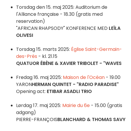
Torsdag den 15. maj 2025: Auditorium de
l'Alliance française - 18.30 (gratis med
reservation)
"AFRICAN RHAPSODY" KONFERENCE MED
LEÏLA
OLIVESI
Torsdag 15. marts 2025:
Église Saint-Germain-
des-Prés
- kl. 21.15
QUATUOR ÉBÈNE & XAVIER TRIBOLET - "WAVES
Fredag 16. maj 2025:
Maison de l'Océan
- 19.00
YARON
HERMAN QUINTET - "RADIO PARADISE"
Opening act:
ETIBAR ASADLI TRIO
Lørdag 17. maj 2025:
Mairie du 6e
- 15.00 (gratis
adgang)
PIERRE-FRANÇOIS
BLANCHARD & THOMAS SAVY