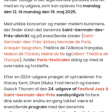
med en ny udgave, som kan opleves fra
mandag
den 12. til mandag den 19. maj 2025.
Med unikke koncerter og møder mellem kunstnere,
der finder sted i det berømte
Saint-Germain-des-
Prés-distrikt
og på enestående steder (
Saint-
Germain-des-Prés-kirken
,
Monnaie de Paris
,
Arlequin-biografen
, Théâtre de l'Alliance française,
Maison de l'Océan
,
Mairie du 6e
og
Odéon-Théâtre de
l'Europe
), holder
Paris-festivalen
aldrig op med at
overraske og forbløffe.
Efter en 2024-udgave præget af optrædener fra
Stacey Kent, Shani Diluka, Fred Hersch og Kareen
Guiock Thuram vil den
24. udgave af
Festival Jazz à
Saint-Germain-des-Prés
sandsynligvis
forføre
dine søde ører endnu en gang takket være et
enestående
program
med den berømte