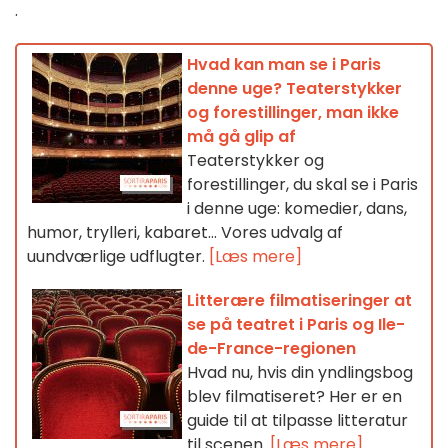
.
Hvad kan man se i Paris
denne uge? Teaterstykker
og forestillinger, man ikke
må gå glip af
Teaterstykker og
forestillinger, du skal se i Paris
i denne uge: komedier, dans,
humor, trylleri, kabaret... Vores udvalg af
uundværlige udflugter.
[Læs mere]
Litterære filmatiseringer at
se på teatret i Paris og Ile-
de-France-regionen
Hvad nu, hvis din yndlingsbog
blev filmatiseret? Her er en
guide til at tilpasse litteratur
til scenen.
[Læs mere]