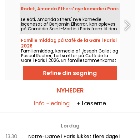
musikalske show om overgangsalderen.
Rødet, Amanda Sthers' nye komedie i Paris
Le Rôti, Amanda Sthers' nye komedie
iscenesat af Benjamin Elharrar, kan opleves
på Comédie Saint-Martin i Paris frem til den
15. oktober 2026.
Familie middag på Café de la Gare i Paris i
2026
Familiemiddag, komedie af Joseph Gallet og
Pascal Rocher, fortsætter på Café de la
Gare i Paris i 2026. En familiesammenkomst
under spænding omkring Alexandres 30-års
fødselsdag.
Refine din søgning
NYHEDER
Info -ledning
+ Læserne
Lørdag
13.30
Notre-Dame i Paris lukket flere dage i