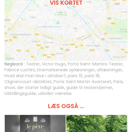
VIS KORTET
Nøgleord :
Teater
,
Victor Hugo
,
Porta Saint-Martins Teater
,
Fabrice Luchini
,
Dramatiserede oplæsninger
,
aflæsninger
,
Hvad skal man lave i oktober?
,
paris 10
,
paris 18
,
Clignancourt-distriktet
,
Porte Saint Martin-kvarteret
,
Paris
,
show, der starter tidligt guide
,
guide til teaterstjerner
,
Udstillingsguide
,
udvidet værelse
LÆS OGSÅ ...