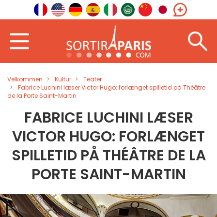
Velkommen
Kultur
Teater
Fabrice Luchini læser Victor Hugo: forlænget spilletid på Théâtre
de la Porte Saint-Martin
FABRICE LUCHINI LÆSER
VICTOR HUGO: FORLÆNGET
SPILLETID PÅ THÉÂTRE DE LA
PORTE SAINT-MARTIN