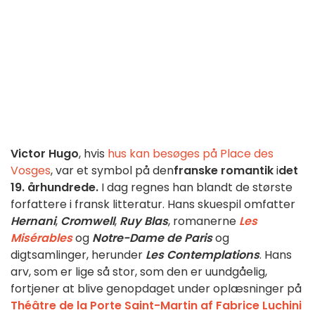
Victor Hugo
, hvis
hus kan besøges på Place des
Vosges
, var et symbol på den
franske
romantik
i
det
19. århundrede.
I dag regnes han blandt de største
forfattere i fransk litteratur. Hans skuespil omfatter
Hernani
,
Cromwell
,
Ruy Blas
, romanerne
Les
Misérables
og
Notre-Dame de Paris
og
digtsamlinger, herunder
Les Contemplations
. Hans
arv, som er lige så stor, som den er uundgåelig,
fortjener at blive genopdaget under oplæsninger på
Théâtre de la Porte Saint-Martin
af Fabrice Luchini