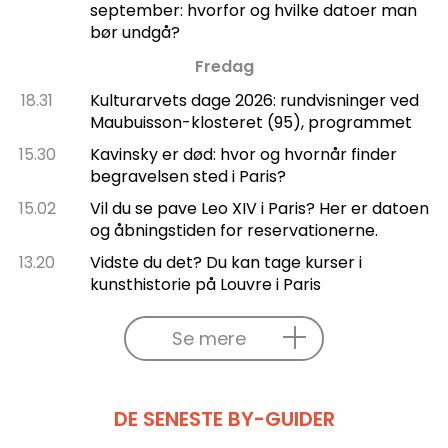
september: hvorfor og hvilke datoer man
bør undgå?
Fredag
18.31
Kulturarvets dage 2026: rundvisninger ved
Maubuisson-klosteret (95), programmet
15.30
Kavinsky er død: hvor og hvornår finder
begravelsen sted i Paris?
15.02
Vil du se pave Leo XIV i Paris? Her er datoen
og åbningstiden for reservationerne.
13.20
Vidste du det? Du kan tage kurser i
kunsthistorie på Louvre i Paris
Se mere
DE SENESTE BY-GUIDER