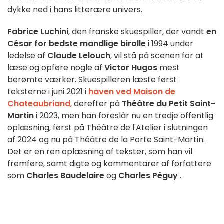
dykke ned i hans litterære univers.
Fabrice Luchini
, den franske skuespiller, der vandt
en
César for bedste mandlige birolle
i 1994 under
ledelse af
Claude Lelouch
, vil stå på scenen for at
læse og opføre nogle af
Victor Hugos
mest
berømte værker. Skuespilleren læste først
teksterne i juni 2021 i
haven ved Maison de
Chateaubriand
, derefter på
Théâtre du Petit Saint-
Martin
i 2023, men han foreslår nu en tredje offentlig
oplæsning, først på Théâtre de l'Atelier i slutningen
af 2024 og nu på Théâtre de la Porte Saint-Martin.
Det er en ren oplæsning af tekster, som han vil
fremføre, samt digte og kommentarer af forfattere
som
Charles Baudelaire
og
Charles Péguy
.