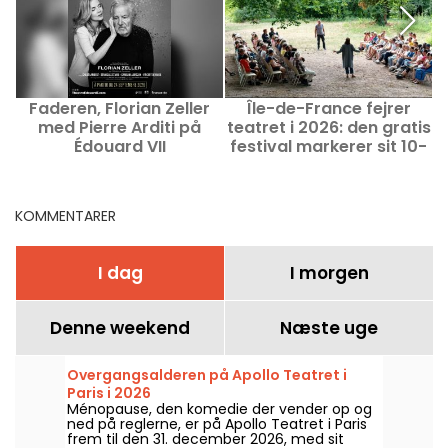
Faderen, Florian Zeller
Île-de-France fejrer
M
med Pierre Arditi på
teatret i 2026: den gratis
Édouard VII
festival markerer sit 10-
f
års jubilæum
KOMMENTARER
I dag
I morgen
Denne weekend
Næste uge
Overgangsalderen på Apollo Teatret i
Paris i 2026
Ménopause, den komedie der vender op og
ned på reglerne, er på Apollo Teatret i Paris
frem til den 31. december 2026, med sit