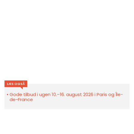
LÆS OGSÅ
Gode tilbud i ugen 10.–16. august 2026 i Paris og Île-
de-France