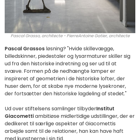
Pascal Grasso, architecte - PierreAntoine Gatier, architecte
ACMH associé
Pascal Grassos
løsning? "Hvide skillevægge,
billedskinner, piedestaler og lysarmaturer skiller sig
ud fra den historiske indretning og ser ud til at
svæve. Formen på de nedhængte lamper er
inspireret af geometrien i de historiske lofter, der
huser dem, for at skabe nye moderne lysekroner,
der fortsætter den historiske lagdeling af stedet."
Ud over stiftelsens samlinger tilbyder
Institut
Giacometti
ambitiøse midlertidige udstillinger, der er
dedikeret til særlige aspekter af Giacomettis
arbejde samt til de relationer, han kan have haft
med kunstnerne i sin tid.