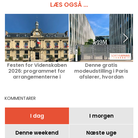
LÆS OGSÅ ...
Festen for Videnskaben
Denne gratis
2026: programmet for
modeudstilling i Paris
arrangementerne i
afslører, hvordan
Saint-Ouen-sur-Seine
hatterne til de store
(93)
modeshows opstår.
KOMMENTARER
I dag
I morgen
Denne weekend
Næste uge