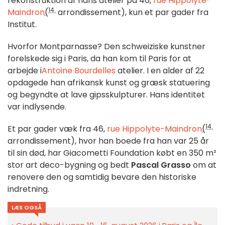
rekonstruktion af hans atelier på 46,
rue Hippolyte-
14.
Maindron
(
arrondissement), kun et par gader fra
Institut.
Hvorfor Montparnasse? Den schweiziske kunstner
forelskede sig i Paris, da han kom til Paris for at
arbejde i
Antoine Bourdelles
atelier. I en alder af 22
opdagede han afrikansk kunst og græsk statuering
og begyndte at lave gipsskulpturer. Hans identitet
var indlysende.
14.
Et par gader væk fra 46,
rue Hippolyte-Maindron
(
arrondissement), hvor han boede fra han var 25 år
til sin død, har Giacometti Foundation købt en 350 m²
stor art deco-bygning og bedt
Pascal Grasso
om at
renovere den og samtidig bevare den historiske
indretning.
LÆS OGSÅ