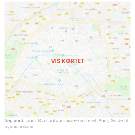
VIS KORTET
Nøgleord :
paris 14
,
montparnasse-kvarteret
,
Paris
,
Guide til
byens palæer