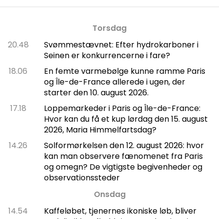
Torsdag
20.48
Svømmestævnet: Efter hydrokarboner i
Seinen er konkurrencerne i fare?
18.06
En femte varmebølge kunne ramme Paris
og Île-de-France allerede i ugen, der
starter den 10. august 2026.
17.18
Loppemarkeder i Paris og Île-de-France:
Hvor kan du få et kup lørdag den 15. august
2026, Maria Himmelfartsdag?
14.26
Solformørkelsen den 12. august 2026: hvor
kan man observere fænomenet fra Paris
og omegn? De vigtigste begivenheder og
observationssteder
Onsdag
14.54
Kaffeløbet, tjenernes ikoniske løb, bliver