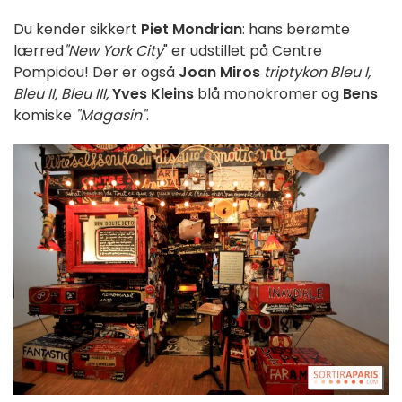
Du kender sikkert
Piet Mondrian
: hans berømte
lærred
"New York City
" er udstillet på Centre
Pompidou! Der er også
Joan Miros
triptykon Bleu I,
Bleu II, Bleu III,
Yves Kleins
blå monokromer og
Bens
komiske
"Magasin"
.