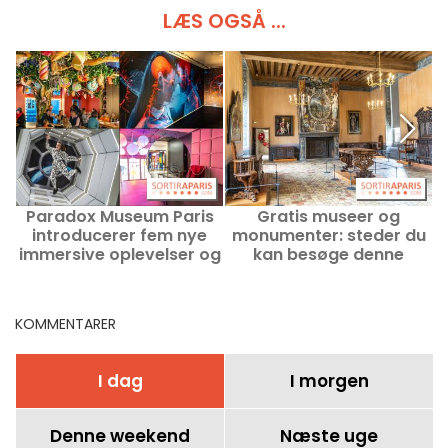
LÆS OGSÅ ...
Paradox Museum Paris
Gratis museer og
introducerer fem nye
monumenter: steder du
immersive oplevelser og
kan besøge denne
m
åbner Café Hans &
søndag den 2. august i
Gretel
Paris og Île-de-France
KOMMENTARER
I dag
I morgen
Denne weekend
Næste uge