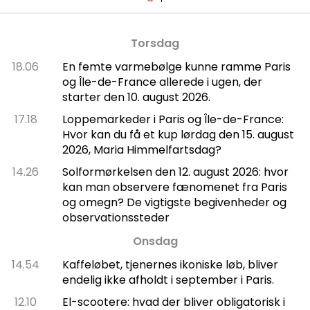
Torsdag
18.06
En femte varmebølge kunne ramme Paris
og Île-de-France allerede i ugen, der
starter den 10. august 2026.
17.18
Loppemarkeder i Paris og Île-de-France:
Hvor kan du få et kup lørdag den 15. august
2026, Maria Himmelfartsdag?
14.26
Solformørkelsen den 12. august 2026: hvor
kan man observere fænomenet fra Paris
og omegn? De vigtigste begivenheder og
observationssteder
Onsdag
14.54
Kaffeløbet, tjenernes ikoniske løb, bliver
endelig ikke afholdt i september i Paris.
12.10
El-scootere: hvad der bliver obligatorisk i