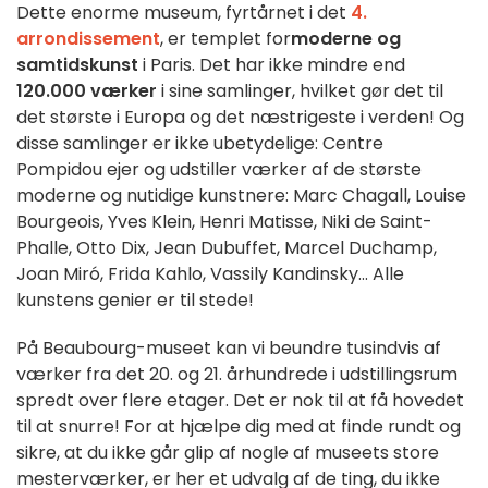
Dette enorme museum, fyrtårnet i det
4.
arrondissement
, er templet for
moderne og
samtidskunst
i Paris. Det har ikke mindre end
120.000 værker
i sine samlinger, hvilket gør det til
det største i Europa og det næstrigeste i verden! Og
disse samlinger er ikke ubetydelige: Centre
Pompidou ejer og udstiller værker af de største
moderne og nutidige kunstnere: Marc Chagall, Louise
Bourgeois, Yves Klein, Henri Matisse, Niki de Saint-
Phalle, Otto Dix, Jean Dubuffet, Marcel Duchamp,
Joan Miró, Frida Kahlo, Vassily Kandinsky... Alle
kunstens genier er til stede!
På Beaubourg-museet kan vi beundre tusindvis af
værker fra det 20. og 21. århundrede i udstillingsrum
spredt over flere etager. Det er nok til at få hovedet
til at snurre! For at hjælpe dig med at finde rundt og
sikre, at du ikke går glip af nogle af museets store
mesterværker, er her et udvalg af de ting, du ikke