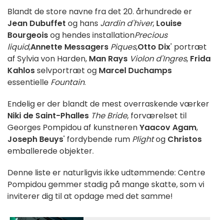
Blandt de store navne fra det 20. århundrede er
Jean Dubuffet
og hans
Jardin d'hiver
,
Louise
Bourgeois
og hendes installation
Precious
liquid
,
Annette Messagers
Piques
,
Otto Dix
' portræt
af Sylvia von Harden,
Man Rays
Violon d'Ingres
,
Frida
Kahlos
selvportræt og
Marcel Duchamps
essentielle
Fountain
.
Endelig er der blandt de mest overraskende værker
Niki de Saint-Phalles
The Bride
, forværelset til
Georges Pompidou af kunstneren
Yaacov Agam
,
Joseph Beuys
' fordybende rum
Plight
og
Christos
emballerede objekter.
Denne liste er naturligvis ikke udtømmende: Centre
Pompidou gemmer stadig på mange skatte, som vi
inviterer dig til at opdage med det samme!