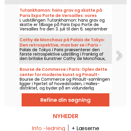
Tutankhamon: hans grav og skatte på
Paris Expo Porte de Versailles: vores
L udstillingen Tutankhamon: hans grav og
billeder
skatte er tilbage på Paris Expo Porte de
Versailles fra den 3. juli til den 6. september
2026. Genopbygninger af graven,
gravskatte, audioguide, et immersivt rum og
Cathy de Monchaux på Palais de Tokyo:
VR-oplevelse: se, hvad der venter dig på
Den retrospektive, man bør se i Paris -
stedet—i billeder.
Palais de Tokyo i Paris præsenterer den
vores billeder
første retrospektive udstilling i Frankrig af
den britiske kunstner Cathy de Monchaux,
med titlen "Studio, Wounds and Battles.
Desire is the Reiteration of Hope", fra den 3.
Bourse de Commerce i Paris: Oplev dette
april til den 13. september 2026. Udstillingen
center for moderne kunst og Pinault-
samler næsten femti værker og giver et
Bourse de Commerce og Pinault-samlingen
samlingen
overblik over fire årtier af hendes skabelse,
ligger i hjertet af hovedstaden, i Halles-
mellem kroppe, materialer og intime
distriktet, og byder på en vidunderlig
fortællinger.
spadseretur gennem moderne kunstværker.
Her er alt, hvad du skal vide, før du besøger
Refine din søgning
dette kunstcenter.
NYHEDER
Info -ledning
+ Læserne