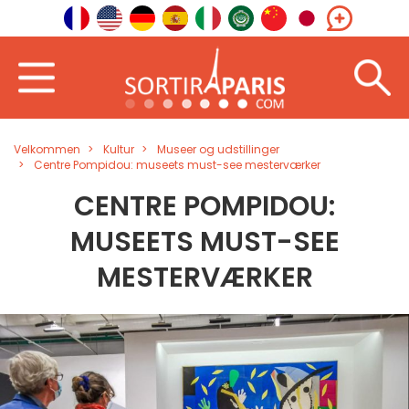
Velkommen
Kultur
Museer og udstillinger
Centre Pompidou: museets must-see mesterværker
CENTRE POMPIDOU:
MUSEETS MUST-SEE
MESTERVÆRKER