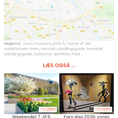
Nøgleord :
cluny museum
,
paris 5
,
Testet af det
redaktionelle team
,
historisk udstillingsguide
,
tematisk
udstillingsguide
,
Sorbonne-distriktet
,
Paris
LÆS OGSÅ ...
Weekendet 7. til 9.
Fars dag 2026: vores
S