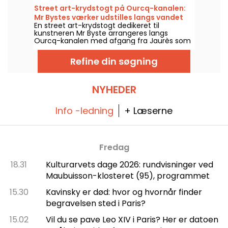
gravskatte, audioguide, et immersivt rum og
Street art-krydstogt på Ourcq-kanalen:
VR-oplevelse: se, hvad der venter dig på
Mr Bystes værker udstilles langs vandet
stedet—i billeder.
En street art-krydstogt dedikeret til
kunstneren Mr Byste arrangeres langs
Ourcq-kanalen med afgang fra Jaurès som
led i Kanalens Sommer-aktiviteter, lørdag
den 8. august 2026. På programmet: en
Refine din søgning
udstilling om bord, en guidet rundvisning til
de vægmalerier, der ses fra vandet, og en
udforskning af universet bag kunstnerens
stencilkunst.
NYHEDER
Info -ledning
+ Læserne
Fredag
18.31
Kulturarvets dage 2026: rundvisninger ved
Maubuisson-klosteret (95), programmet
15.30
Kavinsky er død: hvor og hvornår finder
begravelsen sted i Paris?
15.02
Vil du se pave Leo XIV i Paris? Her er datoen