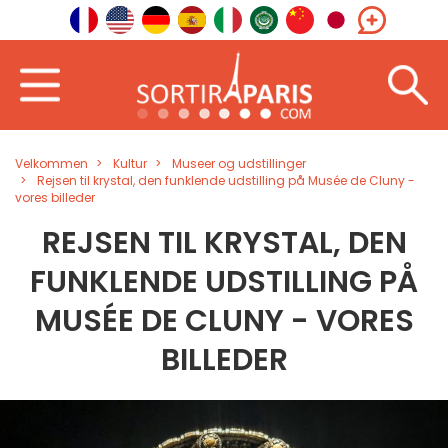
Velkommen
Kultur
Museer og udstillinger
Rejsen til krystal, den funklende udstilling på Musée de Cluny -
vores billeder
REJSEN TIL KRYSTAL, DEN
FUNKLENDE UDSTILLING PÅ
MUSÉE DE CLUNY - VORES
BILLEDER