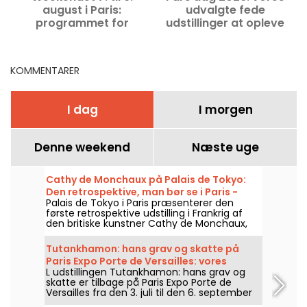
august i Paris:
udvalgte fede
programmet for
udstillinger at opleve
b
udflugter, du ikke må gå
med far i Paris
glip af
KOMMENTARER
I dag
I morgen
Denne weekend
Næste uge
Cathy de Monchaux på Palais de Tokyo:
Den retrospektive, man bør se i Paris -
Palais de Tokyo i Paris præsenterer den
vores billeder
første retrospektive udstilling i Frankrig af
den britiske kunstner Cathy de Monchaux,
med titlen "Studio, Wounds and Battles.
Desire is the Reiteration of Hope", fra den 3.
Tutankhamon: hans grav og skatte på
april til den 13. september 2026. Udstillingen
Paris Expo Porte de Versailles: vores
samler næsten femti værker og giver et
L udstillingen Tutankhamon: hans grav og
billeder
overblik over fire årtier af hendes skabelse,
skatte er tilbage på Paris Expo Porte de
mellem kroppe, materialer og intime
Versailles fra den 3. juli til den 6. september
fortællinger.
2026. Genopbygninger af graven,