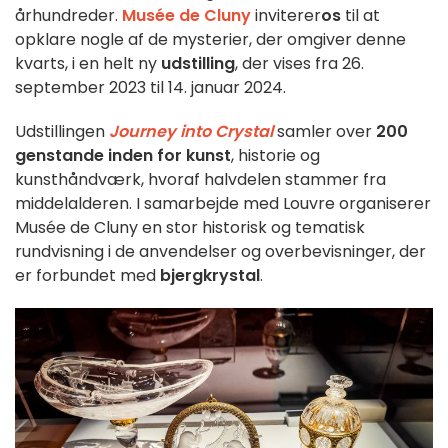
århundreder.
Musée de Cluny
inviterer
os
til at
opklare nogle af de mysterier, der omgiver denne
kvarts, i en helt ny
udstilling
, der vises fra 26.
september 2023 til 14. januar 2024.
Udstillingen
Journey into Crystal
samler over
200
genstande inden for kunst
, historie og
kunsthåndværk, hvoraf halvdelen stammer fra
middelalderen. I samarbejde med Louvre organiserer
Musée de Cluny en stor historisk og tematisk
rundvisning i de anvendelser og overbevisninger, der
er forbundet med
bjergkrystal
.