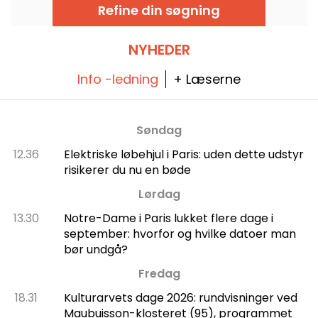
der på dette unikke sted? En samling af over
Refine din søgning
4.900 medicinske voksafstøbninger, der
sporer de dermatologiske sygdommes
historie, og som blev optaget på listen over
historiske monumenter i 1992.
NYHEDER
Info -ledning
+ Læserne
Søndag
12.36
Elektriske løbehjul i Paris: uden dette udstyr
risikerer du nu en bøde
Lørdag
13.30
Notre-Dame i Paris lukket flere dage i
september: hvorfor og hvilke datoer man
bør undgå?
Fredag
18.31
Kulturarvets dage 2026: rundvisninger ved
Maubuisson-klosteret (95), programmet