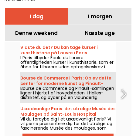
I dag
I morgen
Denne weekend
Næste uge
Vidste du det? Du kan tage kurser i
kunsthistorie på Louvre i Paris
I Paris tilbyder École du Louvre
offentligheden kurser i kunsthistorie, som er
åbne for tilhørere uden optagelseskrav i
hjertet af Louvre-paladset hvert år fra
september til juni. Gratis foredrag tilbydes
Bourse de Commerce i Paris: Oplev dette
også lejlighedsvis af museet. Det gør dig til
center for moderne kunst og Pinault-
en sand ekspert i kunsthistorie!
Bourse de Commerce og Pinault-samlingen
samlingen
ligger i hjertet af hovedstaden, i Halles-
distriktet, og byder på en vidunderlig
spadseretur gennem moderne kunstværker.
Her er alt, hvad du skal vide, før du besøger
Usædvanlige Paris: det utrolige Musée des
dette kunstcenter.
Moulages på Saint-Louis Hospital
Vil du fordybe dig i et usædvanligt Paris? Vi
vil gerne præsentere dig for det utrolige og
fascinerende Musée des moulages, som
ligger i hjertet af Hôpital Saint-Louis. Hvad er