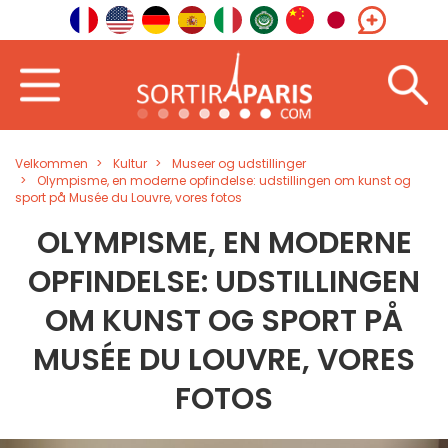
Velkommen
Kultur
Museer og udstillinger
Olympisme, en moderne opfindelse: udstillingen om kunst og
sport på Musée du Louvre, vores fotos
OLYMPISME, EN MODERNE
OPFINDELSE: UDSTILLINGEN
OM KUNST OG SPORT PÅ
MUSÉE DU LOUVRE, VORES
FOTOS