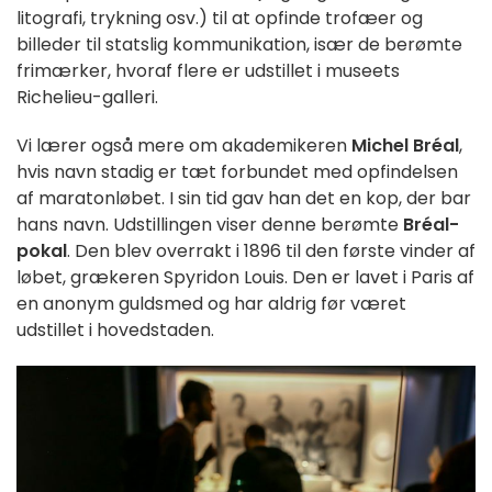
litografi, trykning osv.) til at opfinde trofæer og
billeder til statslig kommunikation, især de berømte
frimærker, hvoraf flere er udstillet i museets
Richelieu-galleri.
Vi lærer også mere om akademikeren
Michel Bréal
,
hvis navn stadig er tæt forbundet med opfindelsen
af maratonløbet. I sin tid gav han det en kop, der bar
hans navn. Udstillingen viser denne berømte
Bréal-
pokal
. Den blev overrakt i 1896 til den første vinder af
løbet, grækeren Spyridon Louis. Den er lavet i Paris af
en anonym guldsmed og har aldrig før været
udstillet i hovedstaden.