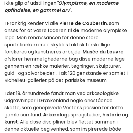
ikke glip af udstillingen
"Olympisme, en moderne
opfindelse, en gammel arv
".
I Frankrig kender vi alle
Pierre de Coubertin
, som
anses for at være faderen til
de
moderne olympiske
lege. Men renæssancen for denne store
sportskonkurrence skyldes faktisk forskellige
forskeres og kunstneres arbejde.
Musée du Louvre
afslører hemmelighederne bag disse moderne lege
gennem en række malerier, tegninger, skulpturer,
guld- og sølvarbejder... I alt 120 genstande er samlet i
Richelieu-galleriet på det parisiske museum.
I det 19. århundrede fandt man ved arkæologiske
udgravninger i Grækenland nogle enestående
skatte, som genoplivede Vestens passion for dette
gamle samfund.
Arkæologi
, sprogstudier,
historie
og
kunst
: Alle disse discipliner blev flettet sammen i
denne aktuelle begivenhed, som inspirerede både