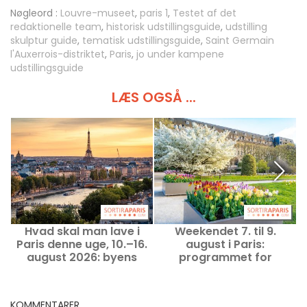
Nøgleord :
Louvre-museet
,
paris 1
,
Testet af det
redaktionelle team
,
historisk udstillingsguide
,
udstilling
skulptur guide
,
tematisk udstillingsguide
,
Saint Germain
l'Auxerrois-distriktet
,
Paris
,
jo under kampene
udstillingsguide
LÆS OGSÅ ...
Hvad skal man lave i
Weekendet 7. til 9.
Paris denne uge, 10.–16.
august i Paris:
august 2026: byens
programmet for
uundværlige
udflugter, du ikke må gå
u
begivenheder
glip af
KOMMENTARER