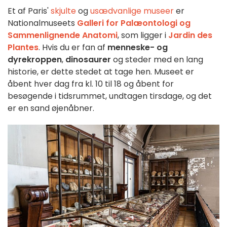
Et af Paris'
skjulte
og
usædvanlige
museer
er
Nationalmuseets
Galleri for Palæontologi og
Sammenlignende Anatomi
, som ligger i
Jardin des
Plantes
. Hvis du er fan af
menneske- og
dyrekroppen
,
dinosaurer
og steder med en lang
historie, er dette stedet at tage hen. Museet er
åbent hver dag fra kl. 10 til 18 og åbent for
besøgende i tidsrummet, undtagen tirsdage, og det
er en sand øjenåbner.