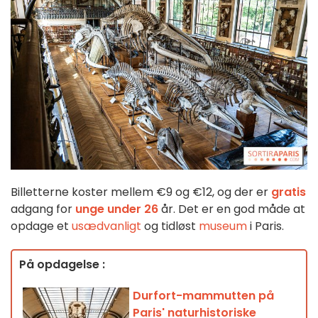
Billetterne koster mellem €9 og €12, og der er
gratis
adgang for
unge under 26
år. Det er en god måde at
opdage et
usædvanligt
og tidløst
museum
i Paris.
På opdagelse :
Durfort-mammutten på
Paris' naturhistoriske