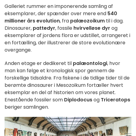
Galleriet rummer en imponerende samling af
eksemplarer, der spænder over mere end
540
millioner års evolution
, fra
palæozoikum
til i dag.
Dinosaurer,
pattedyr
, fossile
hvirvelløse dyr
og
eksemplarer af jordens flora er udstillet, arrangeret i
en fortælling, der illustrerer de store evolutionære
overgange.
Anden etage er dedikeret til
palæontologi
, hvor
man kan følge et kronologisk spor gennem de
forskellige tidsaldre. Fra fiskene i de tidlige tider til de
berømte dinosaurer i Mesozoikum fortæller hvert
eksemplar en del af historien om vores planet.
Enestående fossiler som
Diplodocus
og
Triceratops
beriger samlingen.