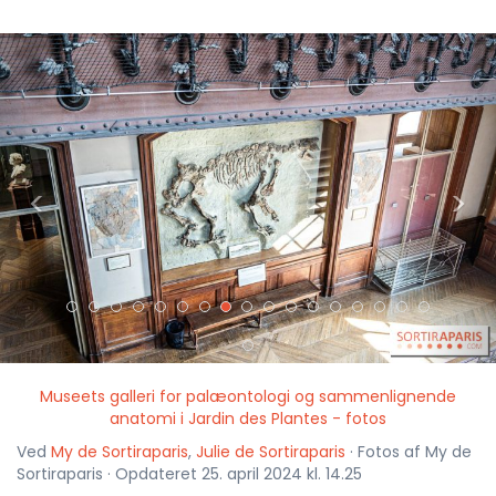
<
>
Museets galleri for palæontologi og sammenlignende
anatomi i Jardin des Plantes - fotos
Ved
My de Sortiraparis
,
Julie de Sortiraparis
· Fotos af My de
Sortiraparis · Opdateret 25. april 2024 kl. 14.25