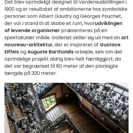
Det blev oprindeligt designet til Verdensudstillingen i
1900 og er resultatet af ambitionerne hos symbolske
personer som Albert Gaudry og Georges Pouchet,
der var i stand til at skabe et rum, hvor
udviklingen
af levende organismer
præsenteres på en
spektakulær måde. Galleriet skiller sig ud med sin
art
nouveau-arkitektur
, der er inspireret af
Gustave
Eiffels
og
Auguste Bartholdis
arbejde, selv om det
oprindelige projekt aldrig blev helt færdiggjort, da
det var begrænset til 80 meter af den planlagte
længde på 320 meter.