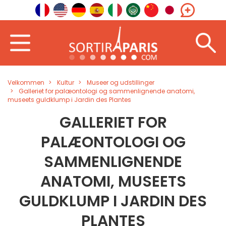
Velkommen
Kultur
Museer og udstillinger
Galleriet for palæontologi og sammenlignende anatomi,
museets guldklump i Jardin des Plantes
GALLERIET FOR
PALÆONTOLOGI OG
SAMMENLIGNENDE
ANATOMI, MUSEETS
GULDKLUMP I JARDIN DES
PLANTES