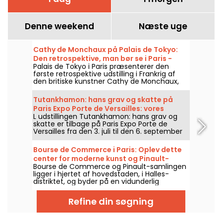
Denne weekend
Næste uge
Cathy de Monchaux på Palais de Tokyo:
Den retrospektive, man bør se i Paris -
Palais de Tokyo i Paris præsenterer den
vores billeder
første retrospektive udstilling i Frankrig af
den britiske kunstner Cathy de Monchaux,
med titlen "Studio, Wounds and Battles.
Desire is the Reiteration of Hope", fra den 3.
Tutankhamon: hans grav og skatte på
april til den 13. september 2026. Udstillingen
Paris Expo Porte de Versailles: vores
samler næsten femti værker og giver et
L udstillingen Tutankhamon: hans grav og
billeder
overblik over fire årtier af hendes skabelse,
skatte er tilbage på Paris Expo Porte de
mellem kroppe, materialer og intime
Versailles fra den 3. juli til den 6. september
fortællinger.
2026. Genopbygninger af graven,
gravskatte, audioguide, et immersivt rum og
Bourse de Commerce i Paris: Oplev dette
VR-oplevelse: se, hvad der venter dig på
center for moderne kunst og Pinault-
stedet—i billeder.
Bourse de Commerce og Pinault-samlingen
samlingen
ligger i hjertet af hovedstaden, i Halles-
distriktet, og byder på en vidunderlig
spadseretur gennem moderne kunstværker.
Her er alt, hvad du skal vide, før du besøger
Refine din søgning
dette kunstcenter.