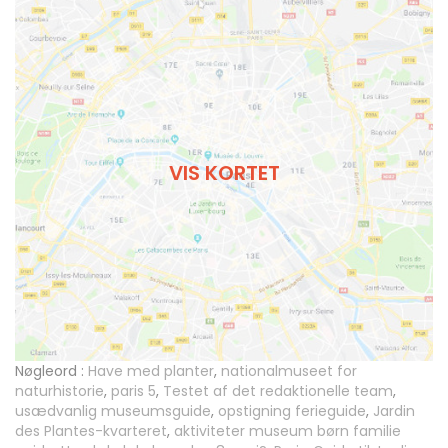
VIS KORTET
Nøgleord :
Have med planter
,
nationalmuseet for
naturhistorie
,
paris 5
,
Testet af det redaktionelle team
,
usædvanlig museumsguide
,
opstigning ferieguide
,
Jardin
des Plantes-kvarteret
,
aktiviteter museum børn familie