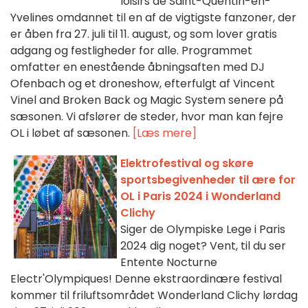
loisirs de Saint-Quentin-en-
Yvelines omdannet til en af de vigtigste fanzoner, der
er åben fra 27. juli til 11. august, og som lover gratis
adgang og festligheder for alle. Programmet
omfatter en enestående åbningsaften med DJ
Ofenbach og et droneshow, efterfulgt af Vincent
Vinel and Broken Back og Magic System senere på
sæsonen. Vi afslører de steder, hvor man kan fejre
OL i løbet af sæsonen.
[Læs mere]
Elektrofestival og skøre
sportsbegivenheder til ære for
OL i Paris 2024 i Wonderland
Clichy
Siger de Olympiske Lege i Paris
2024 dig noget? Vent, til du ser
Entente Nocturne
Electr'Olympiques! Denne ekstraordinære festival
kommer til friluftsområdet Wonderland Clichy lørdag