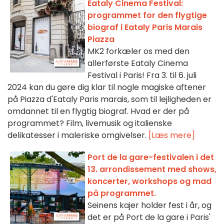
Eataly Cinema Festival:
programmet for den flygtige
biograf i Eataly Paris Marais
Piazza
MK2 forkæler os med den
allerførste Eataly Cinema
Festival i Paris! Fra 3. til 6. juli
2024 kan du gøre dig klar til nogle magiske aftener
på Piazza d'Eataly Paris marais, som til lejligheden er
omdannet til en flygtig biograf. Hvad er der på
programmet? Film, livemusik og italienske
delikatesser i maleriske omgivelser.
[Læs mere]
Port de la gare-festivalen i det
13. arrondissement med shows,
koncerter, workshops og mad
på programmet.
Seinens kajer holder fest i år, og
det er på Port de la gare i Paris'