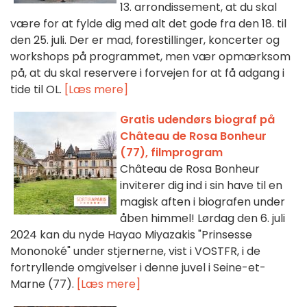
13. arrondissement, at du skal
være for at fylde dig med alt det gode fra den 18. til
den 25. juli. Der er mad, forestillinger, koncerter og
workshops på programmet, men vær opmærksom
på, at du skal reservere i forvejen for at få adgang i
tide til OL.
[Læs mere]
Gratis udendørs biograf på
Château de Rosa Bonheur
(77), filmprogram
Château de Rosa Bonheur
inviterer dig ind i sin have til en
magisk aften i biografen under
åben himmel! Lørdag den 6. juli
2024 kan du nyde Hayao Miyazakis "Prinsesse
Mononoké" under stjernerne, vist i VOSTFR, i de
fortryllende omgivelser i denne juvel i Seine-et-
Marne (77).
[Læs mere]