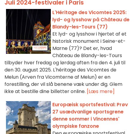
Juli 2024-festivaler i Paris
L'Héritage des Vicomtes 2025:
lyd- og lysshow på Château de
Blandy-les-Tours (77)
Et lyd- og lysshow i hjertet af et
historisk monument i Seine-et-
Marne (77)? Det er, hvad
Château de Blandy-les-Tours
tilbyder hver fredag og lørdag aften fra den 4. juli til
den 30. august 2025. L'héritage des Vicomtes de
Melun (Arven fra Vicomterne af Melun) er en
forestilling, der vil slå benene væk under dig. Glem
ikke at bestille dine billetter online.
[Læs mere]
Europæisk sportsfestival: Prøv
27 usædvanlige sportsgrene
denne sommer i Vincennes'
olympiske fanzone
Den europæiske sportsfestival,