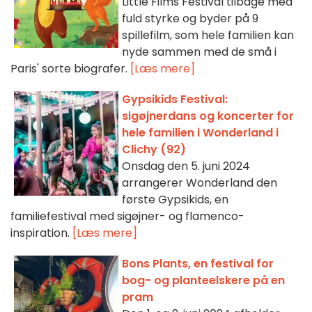
Little Films Festival tilbage med
fuld styrke og byder på 9
spillefilm, som hele familien kan
nyde sammen med de små i
Paris' sorte biografer.
[Læs mere]
Gypsikids Festival:
sigøjnerdans og koncerter for
hele familien i Wonderland i
Clichy (92)
Onsdag den 5. juni 2024
arrangerer Wonderland den
første Gypsikids, en
familiefestival med sigøjner- og flamenco-
inspiration.
[Læs mere]
Bons Plants, en festival for
bog- og planteelskere på en
pram