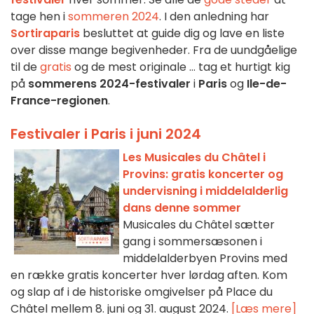
tage hen i
sommeren 2024
. I den anledning har
Sortiraparis
besluttet at guide dig og lave en liste
over disse mange begivenheder. Fra de uundgåelige
til de
gratis
og de mest originale ... tag et hurtigt kig
på
sommerens
2024-festivaler
i
Paris
og
Ile-de-
France-regionen
.
Festivaler i Paris i juni 2024
Les Musicales du Châtel i
Provins: gratis koncerter og
undervisning i middelalderlig
dans denne sommer
Musicales du Châtel sætter
gang i sommersæsonen i
middelalderbyen Provins med
en række gratis koncerter hver lørdag aften. Kom
og slap af i de historiske omgivelser på Place du
Châtel mellem 8. juni og 31. august 2024.
[Læs mere]