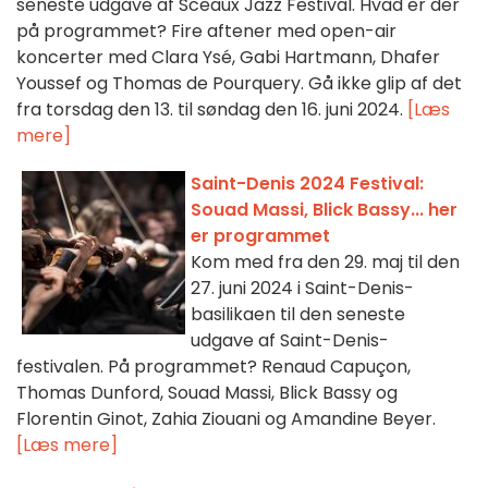
seneste udgave af Sceaux Jazz Festival. Hvad er der
på programmet? Fire aftener med open-air
koncerter med Clara Ysé, Gabi Hartmann, Dhafer
Youssef og Thomas de Pourquery. Gå ikke glip af det
fra torsdag den 13. til søndag den 16. juni 2024.
[Læs
mere]
Saint-Denis 2024 Festival:
Souad Massi, Blick Bassy... her
er programmet
Kom med fra den 29. maj til den
27. juni 2024 i Saint-Denis-
basilikaen til den seneste
udgave af Saint-Denis-
festivalen. På programmet? Renaud Capuçon,
Thomas Dunford, Souad Massi, Blick Bassy og
Florentin Ginot, Zahia Ziouani og Amandine Beyer.
[Læs mere]