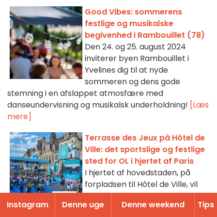
Good Vibes: sommerens
festlige og musikalske
begivenhed i Rambouillet (78)
Den 24. og 25. august 2024
inviterer byen Rambouillet i
Yvelines dig til at nyde
sommeren og dens gode
stemning i en afslappet atmosfære med
danseundervisning og musikalsk underholdning!
[Læs
mere]
Terrasse des Jeux på Hôtel de
Ville: det sportslige og festlige
sted for OL i hjertet af Paris
I hjertet af hovedstaden, på
forpladsen til Hôtel de Ville, vil
Terrasse des Jeux blive oprettet
Instagram
Denne uge
Denne weekend
Tips
for at give dig festlighederne i