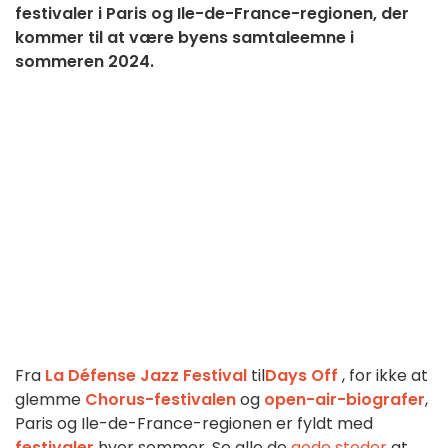
festivaler i Paris og Ile-de-France-regionen, der
kommer til at være byens samtaleemne i
sommeren 2024.
Fra
La Défense Jazz Festival
til
Days Off
, for ikke at
glemme
Chorus-festivalen
og
open-air-biografer
,
Paris og Ile-de-France-regionen er fyldt med
festivaler
hver sommer. Se alle de
gode steder
at