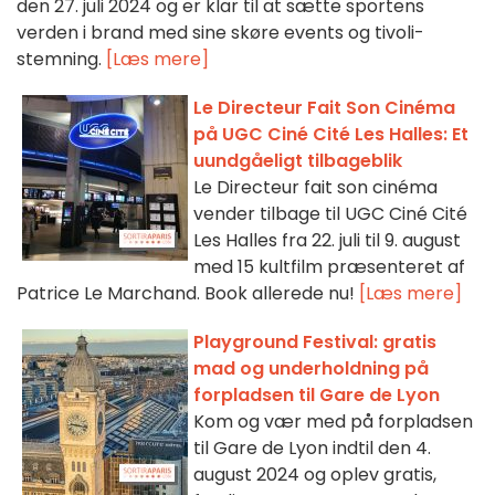
den 27. juli 2024 og er klar til at sætte sportens
verden i brand med sine skøre events og tivoli-
stemning.
[Læs mere]
Le Directeur Fait Son Cinéma
på UGC Ciné Cité Les Halles: Et
uundgåeligt tilbageblik
Le Directeur fait son cinéma
vender tilbage til UGC Ciné Cité
Les Halles fra 22. juli til 9. august
med 15 kultfilm præsenteret af
Patrice Le Marchand. Book allerede nu!
[Læs mere]
Playground Festival: gratis
mad og underholdning på
forpladsen til Gare de Lyon
Kom og vær med på forpladsen
til Gare de Lyon indtil den 4.
august 2024 og oplev gratis,