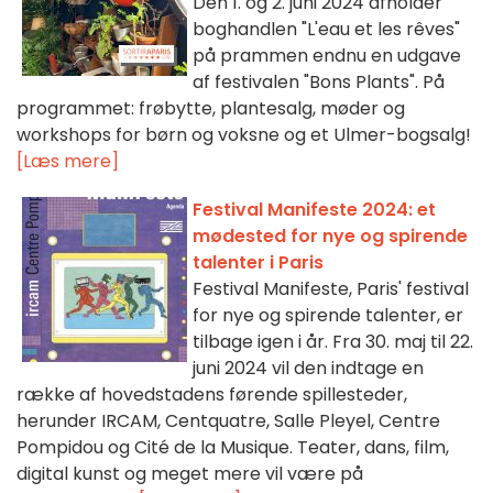
Den 1. og 2. juni 2024 afholder
boghandlen "L'eau et les rêves"
på prammen endnu en udgave
af festivalen "Bons Plants". På
programmet: frøbytte, plantesalg, møder og
workshops for børn og voksne og et Ulmer-bogsalg!
[Læs mere]
Festival Manifeste 2024: et
mødested for nye og spirende
talenter i Paris
Festival Manifeste, Paris' festival
for nye og spirende talenter, er
tilbage igen i år. Fra 30. maj til 22.
juni 2024 vil den indtage en
række af hovedstadens førende spillesteder,
herunder IRCAM, Centquatre, Salle Pleyel, Centre
Pompidou og Cité de la Musique. Teater, dans, film,
digital kunst og meget mere vil være på