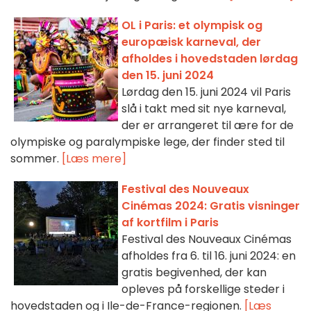
OL i Paris: et olympisk og
europæisk karneval, der
afholdes i hovedstaden lørdag
den 15. juni 2024
Lørdag den 15. juni 2024 vil Paris
slå i takt med sit nye karneval,
der er arrangeret til ære for de
olympiske og paralympiske lege, der finder sted til
sommer.
[Læs mere]
Festival des Nouveaux
Cinémas 2024: Gratis visninger
af kortfilm i Paris
Festival des Nouveaux Cinémas
afholdes fra 6. til 16. juni 2024: en
gratis begivenhed, der kan
opleves på forskellige steder i
hovedstaden og i Ile-de-France-regionen.
[Læs