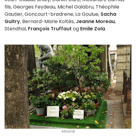
fils, Georges Feydeau, Michel Galabru, Théophile
Gautier, Goncourt-brødrene, La Goulue,
Sacha
Guitry
, Bernard-Marie Koltès,
Jeanne Moreau
,
Stendhal,
François Truffaut
og
Emile Zola
.
Moonik