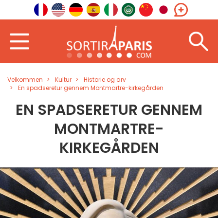
Velkommen
Kultur
Historie og arv
En spadseretur gennem Montmartre-kirkegården
EN SPADSERETUR GENNEM
MONTMARTRE-
KIRKEGÅRDEN