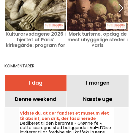
Kulturarvsdagene 2026 i
Mørk turisme, opdag de
hjertet af Paris'
mest uhyggelige steder i
kirkegårde: program for
Paris
rundvisningerne
M
KOMMENTARER
I dag
I morgen
Denne weekend
Næste uge
Vidste du, at der fandtes et museum viet
til absint, den drik, der fascinerede
Dedikeret til den berømte « Grønne fe »,
kunstnerne, i Val-d'Oise?
dette særegne sted beliggende i Val-d’Oise
inviterer til at fordybe sig i kaffekulturens