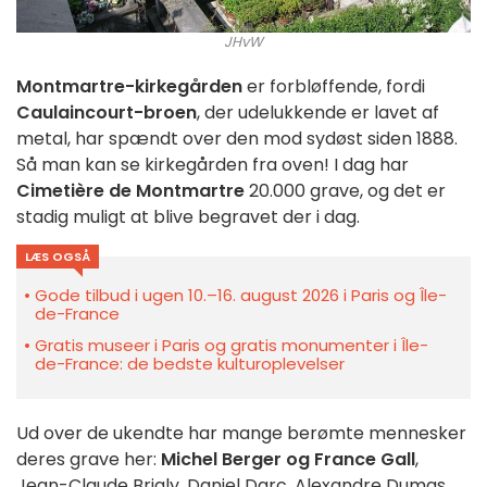
JHvW
Montmartre-kirkegården
er forbløffende, fordi
Caulaincourt-broen
, der udelukkende er lavet af
metal, har spændt over den mod sydøst siden 1888.
Så man kan se kirkegården fra oven! I dag har
Cimetière de Montmartre
20.000 grave, og det er
stadig muligt at blive begravet der i dag.
LÆS OGSÅ
Gode tilbud i ugen 10.–16. august 2026 i Paris og Île-
de-France
Gratis museer i Paris og gratis monumenter i Île-
de-France: de bedste kulturoplevelser
Ud over de ukendte har mange berømte mennesker
deres grave her:
Michel Berger og France Gall
,
Jean-Claude Brialy, Daniel Darc, Alexandre Dumas