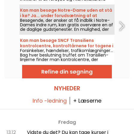
univers, kunstnernes verden og myterne fra
det 19. århundrede. I dag udpeget som
Kan man besøge Notre-Dame uden at stå
regionalt kulturarvsmærke fascinerer det
i kø? Ja... under forudsætning af at
både ved sit særegne emne og ved det
Besøgende, der ønsker at få indblik i Notre-
overholde nogle regler
kulturelle og historiske blik, det kaster videre
Dames indre rum, kan gratis overvære en af
på en legendarisk drik. Og det er åbent for
de daglige gudstjenester. En mulighed, der
besøg!
er åben for alle, forudsat at man først og
fremmest kommer for at deltage i fejringen
Kan man besøge SNCF Transiliens
eller for at følge forløbet nøje. Her forklarer
kontrolcentre, kontroltårnene for togene i
vi, hvad man skal vide.
Forsinkelser, hændelser, trafikomlægninger…
Île-de-France?
Bag hver beslutning truffet om Transilien-
linjerne finder man kontrolcentre, der
overvåger netværket i realtid. Normalt
lukkede for offentligheden står disse ægte
Refine din søgning
jernbane-kontroltårne for den daglige
trafikstyring af hundredvis af tog i Île-de-
France. Et kig på hvordan de fungerer, deres
historie – og de få lejligheder, hvor man kan
NYHEDER
besøge dem!
Info -ledning
+ Læserne
Fredag
13.12
Vidste du det? Du kan tage kurser i