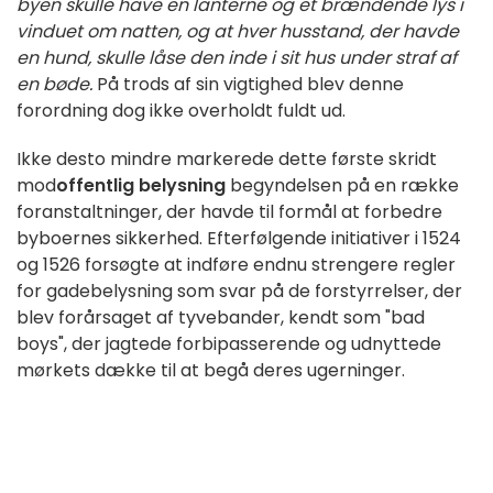
byen skulle have en lanterne og et brændende lys i
vinduet om natten, og at hver husstand, der havde
en hund, skulle låse den inde i sit hus under straf af
en bøde.
På trods af sin vigtighed blev denne
forordning dog ikke overholdt fuldt ud.
Ikke desto mindre markerede dette første skridt
mod
offentlig belysning
begyndelsen på en række
foranstaltninger, der havde til formål at forbedre
byboernes sikkerhed. Efterfølgende initiativer i 1524
og 1526 forsøgte at indføre endnu strengere regler
for gadebelysning som svar på de forstyrrelser, der
blev forårsaget af tyvebander, kendt som "bad
boys", der jagtede forbipasserende og udnyttede
mørkets dække til at begå deres ugerninger.