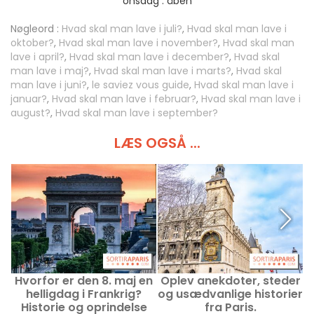
onsdag :
åben
Nøgleord :
Hvad skal man lave i juli?
,
Hvad skal man lave i
oktober?
,
Hvad skal man lave i november?
,
Hvad skal man
lave i april?
,
Hvad skal man lave i december?
,
Hvad skal
man lave i maj?
,
Hvad skal man lave i marts?
,
Hvad skal
man lave i juni?
,
le saviez vous guide
,
Hvad skal man lave i
januar?
,
Hvad skal man lave i februar?
,
Hvad skal man lave i
august?
,
Hvad skal man lave i september?
LÆS OGSÅ ...
Hvorfor er den 8. maj en
Oplev anekdoter, steder
helligdag i Frankrig?
og usædvanlige historier
u
Historie og oprindelse
fra Paris.