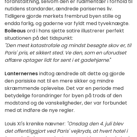
foranstaltning, selvom den er rudimentær i forhold til
nutidens standarder, ændrede parisernes liv.
Tidligere gjorde mørkets frembrud byen stille og
endda farlig, og gaderne var fyldt med tyveknægte.
Boileaus
ord i hans sjette satire illustrerer perfekt
situationen på det tidspunkt:
"Den mest katastrofale og mindst besøgte skov er, til
Paris' pris, et sikkert sted. Ve den, som en uforudset
affære optager lidt for sent i et gadehjørne
."
Lanternernes
indtog ændrede alt dette og gjorde
den parisiske nat til en mere sikker og mindre
skræmmende oplevelse. Det var en periode med
betydelige forandringer for byen på trods af den
modstand og de vanskeligheder, der var forbundet
med at indføre de nye regler.
Louis XI's krønike nævner:
"Onsdag den 4. juli blev
det offentliggjort ved Paris' vejkryds, at hvert hotel i