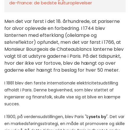
de-France: de bedste kulturoplevelser
Men det var først i det 18. århundrede, at pariserne
for alvor oplevede en forbedring.
I 1744 blev
lanternen med efterklang (olielampe og
sølvreflektor) opfundet, men det var først i 1766, at
Monsieur Bourgeois de Chateaublancs lanterne blev
valgt til at udstyre gaderne i Paris. På det tidspunkt,
hvor der ikke var fortove, blev de hængt op over
gaderne eller hængt fra beslag for hver 50 meter.
I 1881 blev den første internationale elektricitetsudstilling
afholdt i Paris
. Denne begivenhed, som blev støttet af
ingeniører og finansfolk, skulle vise sig at blive en kæmpe
succes.
I 1900, på verdensudstillingen, blev Paris "
Lysets by
". Det var
en markedsføringsstrategi, en måde at promovere og skille