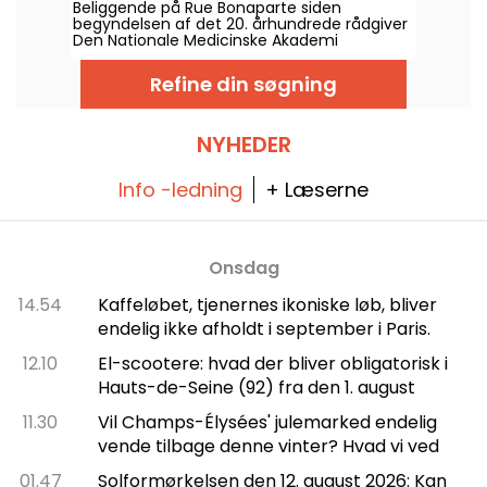
Beliggende på Rue Bonaparte siden
arrondissement i Paris?
begyndelsen af det 20. århundrede rådgiver
Den Nationale Medicinske Akademi
offentlige myndigheder om store
sundhedsspørgsmål i mere end to
Refine din søgning
århundreder. Den rummer et spektakulært
mødelokale, et kulturarvslent bibliotek og
betydelige samlinger, som sjældent ses af
offentligheden.
NYHEDER
Info -ledning
+ Læserne
Onsdag
14.54
Kaffeløbet, tjenernes ikoniske løb, bliver
endelig ikke afholdt i september i Paris.
12.10
El-scootere: hvad der bliver obligatorisk i
Hauts-de-Seine (92) fra den 1. august
11.30
Vil Champs-Élysées' julemarked endelig
vende tilbage denne vinter? Hvad vi ved
01.47
Solformørkelsen den 12. august 2026: Kan