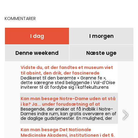
KOMMENTARER
I dag
I morgen
Denne weekend
Næste uge
Vidste du, at der fandtes et museum viet
til absint, den drik, der fascinerede
Dedikeret til den berømte « Grønne fe »,
kunstnerne, i Val-d'Oise?
dette særegne sted beliggende i Val-d’Oise
inviterer til at fordybe sig i kaffekulturens
univers, kunstnernes verden og myterne fra
det 19. århundrede. I dag udpeget som
Kan man besøge Notre-Dame uden at stå
regionalt kulturarvsmærke fascinerer det
i kø? Ja... under forudsætning af at
både ved sit særegne emne og ved det
Besøgende, der ønsker at få indblik i Notre-
overholde nogle regler
kulturelle og historiske blik, det kaster videre
Dames indre rum, kan gratis overvære en af
på en legendarisk drik. Og det er åbent for
de daglige gudstjenester. En mulighed, der
besøg!
er åben for alle, forudsat at man først og
fremmest kommer for at deltage i fejringen
Kan man besøge Det Nationale
eller for at følge forløbet nøje. Her forklarer
Medicinske Akademi, institutionen i det 6.
vi, hvad man skal vide.