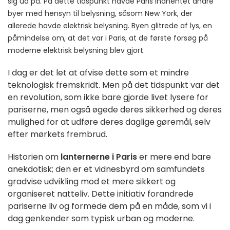
sig ud på. På dette tidspunkt havde Paris indhentet andre
byer med hensyn til belysning, såsom New York, der
allerede havde elektrisk belysning. Byen glitrede af lys, en
påmindelse om, at det var i Paris, at de første forsøg på
moderne elektrisk belysning blev gjort.
I dag er det let at afvise dette som et mindre
teknologisk fremskridt. Men på det tidspunkt var det
en revolution, som ikke bare gjorde livet lysere for
pariserne, men også øgede deres sikkerhed og deres
mulighed for at udføre deres daglige gøremål, selv
efter mørkets frembrud.
Historien om
lanternerne i Paris
er mere end bare
anekdotisk; den er et vidnesbyrd om samfundets
gradvise udvikling mod et mere sikkert og
organiseret natteliv. Dette initiativ forandrede
pariserne liv og formede dem på en måde, som vi i
dag genkender som typisk urban og moderne.