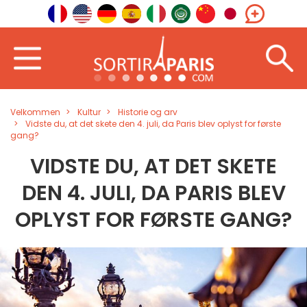
Velkommen
Kultur
Historie og arv
Vidste du, at det skete den 4. juli, da Paris blev oplyst for første
gang?
VIDSTE DU, AT DET SKETE
DEN 4. JULI, DA PARIS BLEV
OPLYST FOR FØRSTE GANG?