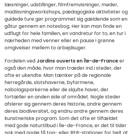
læsninger, udstillinger, filmfremvisninger, møder,
madlavningsworkshops, pædagogiske aktiviteter og
guidede ture gør programmet sig gældende som en
gåtur gennem en notesbog. Her kan man finde en
udflugt for hele familien, en vandretur for to, en tur i
nærheden med venner eller en pause i grønne
omgivelser mellem to arbejdsuger.
Fordelen ved
Jardins ouverts en Île-de-France
er
også den måde, hvor man træder ind i steder, der
ofte er ukendte. Man tænker på de regionale
herregårde, slotshaverne, byfarmene,
nabolagsparkerne eller de skjulte haver, der
fortæller en anden side af området. Nogle steder
afslører sig gennem deres historie, andre gennem
deres biodiversitet, og endnu andre gennem deres
kunstneriske program. Som det ofte er tilfældet
med gode naturtilbud i Île-de-France, er det til tider
nok med nogle få tog- eller RER-stationer for helt at