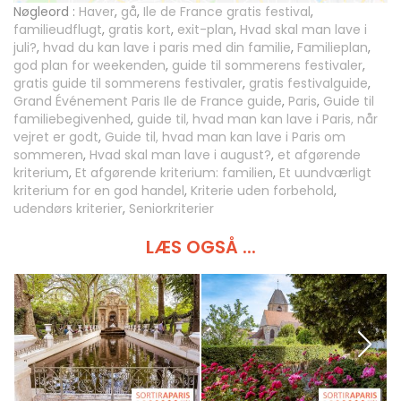
Nøgleord :
Haver
,
gå
,
Ile de France gratis festival
,
familieudflugt
,
gratis kort
,
exit-plan
,
Hvad skal man lave i
juli?
,
hvad du kan lave i paris med din familie
,
Familieplan
,
god plan for weekenden
,
guide til sommerens festivaler
,
gratis guide til sommerens festivaler
,
gratis festivalguide
,
Grand Événement Paris Ile de France guide
,
Paris
,
Guide til
familiebegivenhed
,
guide til, hvad man kan lave i Paris, når
vejret er godt
,
Guide til, hvad man kan lave i Paris om
sommeren
,
Hvad skal man lave i august?
,
et afgørende
kriterium
,
Et afgørende kriterium: familien
,
Et uundværligt
kriterium for en god handel
,
Kriterie uden forbehold
,
udendørs kriterier
,
Seniorkriterier
LÆS OGSÅ ...