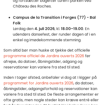
og fortsætter bagefter turen i parken ved
Château des Roches.
Campus de la Transition i Forges (77) - Bal
Folk
Lørdag den
4. juli 2026
, kl.
18.00–19.00
. En
udendørs dansefest, der runder dagen af i en
enkel og imødekommende stemning.
Som altid bør man huske at tjekke det officielle
programme officiel de Jardins ouverts 2026
før
afrejse, da datoer, åbningstider, adgang og
reservationer kan variere fra sted til sted.
Inden I tager afsted, anbefaler vi dog at I kigger på
programmet for Jardins ouverts 2026
, da datoer,
åbningstider, adgangsforhold og reservationer kan
variere fra sted til sted. De fleste arrangementer er
ofte gratis, men nogle steder kan kræve entré eller