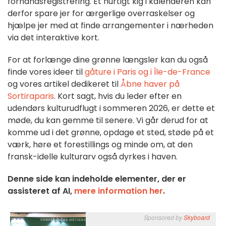
forhåndsregistrering. Et hurtigt kig i kalenderen kan
derfor spare jer for ærgerlige overraskelser og
hjælpe jer med at finde arrangementer i nærheden
via det interaktive kort.
For at forlænge dine grønne længsler kan du også
finde vores ideer til
gåture i Paris og i Île-de-France
og vores artikel dedikeret til
Åbne haver på
Sortiraparis
. Kort sagt, hvis du leder efter en
udendørs kulturudflugt i sommeren 2026, er dette et
møde, du kan gemme til senere. Vi går derud for at
komme ud i det grønne, opdage et sted, støde på et
værk, høre et forestillings og minde om, at den
fransk-idelle kulturarv også dyrkes i haven.
Denne side kan indeholde elementer, der er
assisteret af AI,
mere information her
.