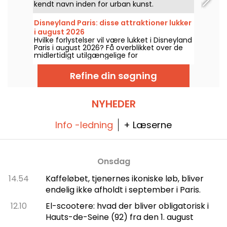
kendt navn inden for urban kunst.
Gadekunstneren, der oprindeligt er fra Paris,
har skabt adskillige værker på facaderne af
Disneyland Paris: disse attraktioner lukker
bygninger i og omkring byen. Hvis du er fan
i august 2026
af hans arbejde, kan du her beundre nogle
Hvilke forlystelser vil være lukket i Disneyland
af Seths freskoer i Paris og Ile-de-France-
Paris i august 2026? Få overblikket over de
regionen.
midlertidigt utilgængelige for
vedligeholdelse eller renovering, så du kan
forberede dit besøg i Disney-parkerne.
Refine din søgning
NYHEDER
Info -ledning
+ Læserne
Onsdag
14.54
Kaffeløbet, tjenernes ikoniske løb, bliver
endelig ikke afholdt i september i Paris.
12.10
El-scootere: hvad der bliver obligatorisk i
Hauts-de-Seine (92) fra den 1. august