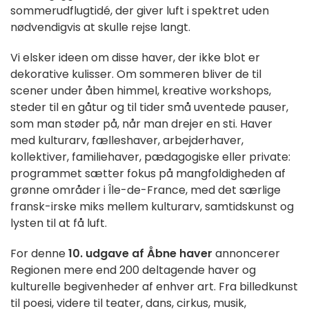
sommerudflugtidé, der giver luft i spektret uden
nødvendigvis at skulle rejse langt.
Vi elsker ideen om disse haver, der ikke blot er
dekorative kulisser. Om sommeren bliver de til
scener under åben himmel, kreative workshops,
steder til en gåtur og til tider små uventede pauser,
som man støder på, når man drejer en sti. Haver
med kulturarv, fælleshaver, arbejderhaver,
kollektiver, familiehaver, pædagogiske eller private:
programmet sætter fokus på mangfoldigheden af
grønne områder i Île-de-France, med det særlige
fransk-irske miks mellem kulturarv, samtidskunst og
lysten til at få luft.
For denne
10. udgave af Åbne haver
annoncerer
Regionen mere end 200 deltagende haver og
kulturelle begivenheder af enhver art. Fra billedkunst
til poesi, videre til teater, dans, cirkus, musik,