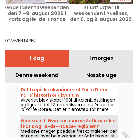
Gode idéer til weekenden
10 udflugter til
den 7.–9. august 2026 i
weekenden i Yvelines,
w
Paris og Île-de-France
den 8. og 9. august 2026,
gode ideer
KOMMENTARER
I dag
I morgen
Denne weekend
Næste uge
Det tropiske akvarium ved Porte Dorée,
Paris' historiske akvarium
Akvariet blev skabt i 1931 til Koloniudstillingen
og ligger i det 12. arrondissement i Palais de
la Porte Dorée. Det er hjemsted for mere
end 750 arter af småfisk, og det bedste af
det hele er, at der er gratis adgang for unge
Gadekunst: Hvor kan man se Seths værker
under 26 år!
i Paris og Ile-de-France-regionen?
Med sine meget poetiske freskomalerier, der
er malet over hele verden, er Seth blevet et