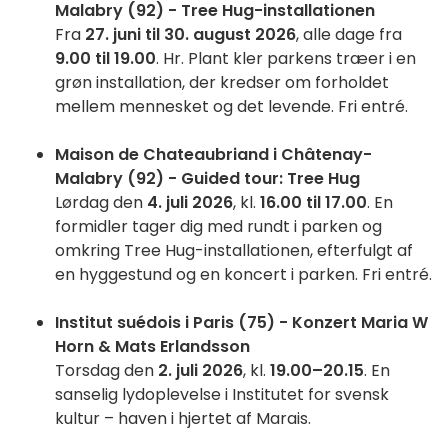
Malabry (92) - Tree Hug-installationen
Fra
27. juni til 30. august 2026
, alle dage fra
9.00 til 19.00
. Hr. Plant kler parkens træer i en
grøn installation, der kredser om forholdet
mellem mennesket og det levende. Fri entré.
Maison de Chateaubriand i Châtenay-
Malabry (92) - Guided tour: Tree Hug
Lørdag den
4. juli 2026
, kl.
16.00 til 17.00
. En
formidler tager dig med rundt i parken og
omkring Tree Hug-installationen, efterfulgt af
en hyggestund og en koncert i parken. Fri entré.
Institut suédois i Paris (75) - Konzert Maria W
Horn & Mats Erlandsson
Torsdag den
2. juli 2026
, kl.
19.00–20.15
. En
sanselig lydoplevelse i Institutet for svensk
kultur – haven i hjertet af Marais.