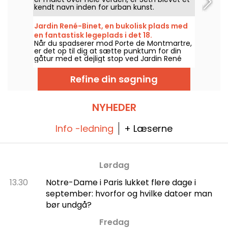
kendt navn inden for urban kunst.
Gadekunstneren, der oprindeligt er fra Paris,
har skabt adskillige værker på facaderne af
Jardin René-Binet, en bukolisk plads med
bygninger i og omkring byen. Hvis du er fan
en fantastisk legeplads i det 18.
af hans arbejde, kan du her beundre nogle
Når du spadserer mod Porte de Montmartre,
arrondissement.
af Seths freskoer i Paris og Ile-de-France-
er det op til dig at sætte punktum for din
regionen.
gåtur med et dejligt stop ved Jardin René
Binet i det 18. arrondissement.
Refine din søgning
NYHEDER
Info -ledning
+ Læserne
Lørdag
13.30
Notre-Dame i Paris lukket flere dage i
september: hvorfor og hvilke datoer man
bør undgå?
Fredag