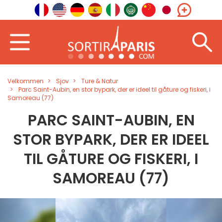
Velkommen
Sjov
Ture & Natur
Parc Saint-Aubin, en stor bypark, der er ideel til gåture og fiskeri, i
Samoreau (77)
PARC SAINT-AUBIN, EN
STOR BYPARK, DER ER IDEEL
TIL GÅTURE OG FISKERI, I
SAMOREAU (77)