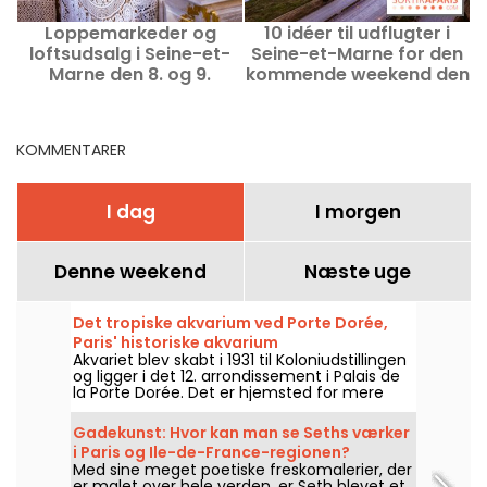
Loppemarkeder og
10 idéer til udflugter i
loftsudsalg i Seine-et-
Seine-et-Marne for den
Marne den 8. og 9.
kommende weekend den
(
august 2026 - 77
8. og 9. august 2026 (77)
KOMMENTARER
I dag
I morgen
Denne weekend
Næste uge
Det tropiske akvarium ved Porte Dorée,
Paris' historiske akvarium
Akvariet blev skabt i 1931 til Koloniudstillingen
og ligger i det 12. arrondissement i Palais de
la Porte Dorée. Det er hjemsted for mere
end 750 arter af småfisk, og det bedste af
det hele er, at der er gratis adgang for unge
Gadekunst: Hvor kan man se Seths værker
under 26 år!
i Paris og Ile-de-France-regionen?
Med sine meget poetiske freskomalerier, der
er malet over hele verden, er Seth blevet et