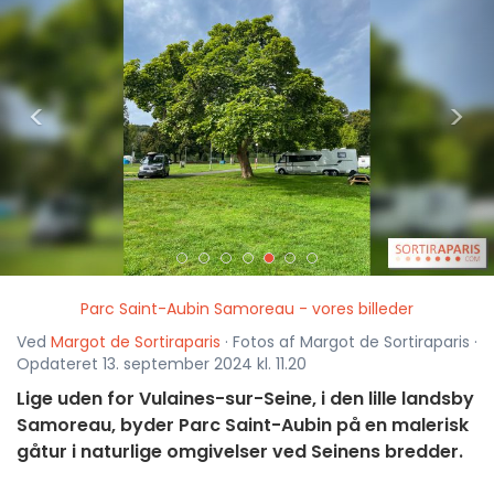
<
>
Parc Saint-Aubin Samoreau - vores billeder
Ved
Margot de Sortiraparis
· Fotos af Margot de Sortiraparis ·
Opdateret 13. september 2024 kl. 11.20
Lige uden for Vulaines-sur-Seine, i den lille landsby
Samoreau, byder Parc Saint-Aubin på en malerisk
gåtur i naturlige omgivelser ved Seinens bredder.