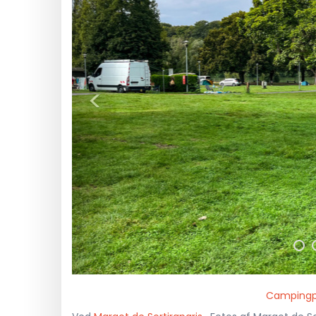
<
Campingpl