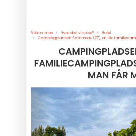
Velkommen
Hvor skal vi spise?
Hotel
Campingpladsen Samoreau (77), en lille familiecam
CAMPINGPLADSEN 
FAMILIECAMPINGPLADS
MAN FÅR M