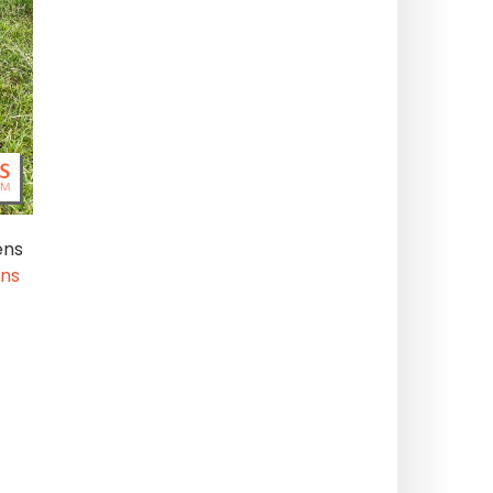
ens
ns