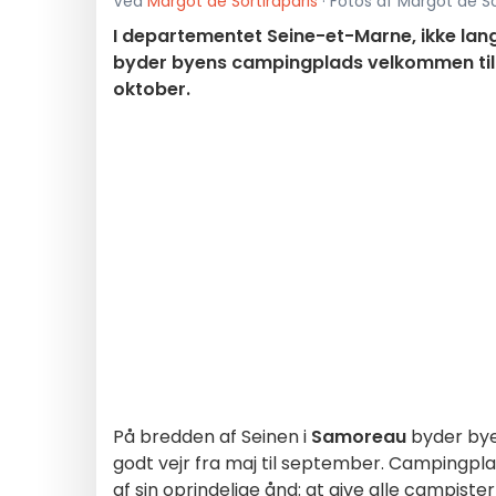
Ved
Margot de Sortiraparis
· Fotos af Margot de So
I departementet Seine-et-Marne, ikke lang
byder byens campingplads velkommen til d
oktober.
På bredden af Seinen i
Samoreau
byder bye
godt vejr fra maj til september. Campingpla
af sin oprindelige ånd: at give alle campiste