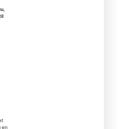
u,
il
et
å en