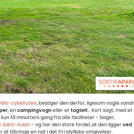
Vélo-cykelruten
, bestiger den derfor, ligesom nogle vand
per
, en
campingvogn
eller et
tagtelt
... Kort sagt, med et
un få minutters gang fra alle faciliteter - bager,
c Saint-Aubin
- og har den store fordel, at den ligger
ved
at tilbringe en nat i det fri i idylliske omgivelser.