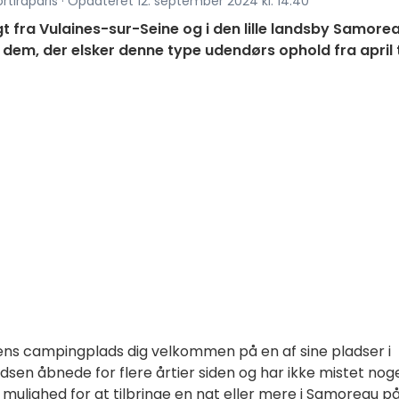
rtiraparis · Opdateret 12. september 2024 kl. 14.40
t fra Vulaines-sur-Seine og i den lille landsby Samorea
em, der elsker denne type udendørs ophold fra april t
ns campingplads dig velkommen på en af sine pladser i
dsen åbnede for flere årtier siden og har ikke mistet nog
r mulighed for at tilbringe en nat eller mere i Samoreau p