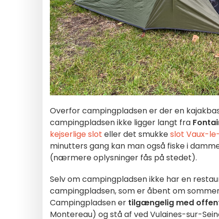
Overfor campingpladsen er der en kajakbase,
campingpladsen ikke ligger langt fra
Fonta
kejserlige slot
eller det smukke
slot Vaux-l
minutters gang kan man også fiske i dammen
(nærmere oplysninger fås på stedet).
Selv om campingpladsen ikke har en resta
campingpladsen, som er åbent om sommeren
Campingpladsen er
tilgængelig med offent
Montereau) og stå af ved Vulaines-sur-Sei