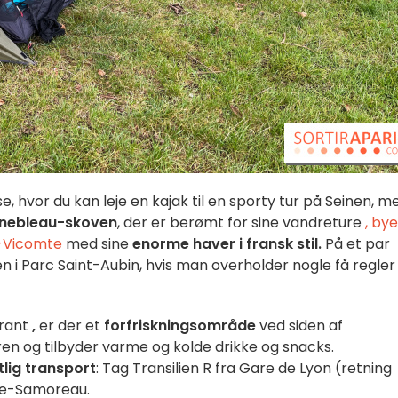
 hvor du kan leje en kajak til en sporty tur på Seinen, m
inebleau-skoven
, der er berømt for sine vandreture
,
bye
e-Vicomte
med sine
enorme haver i fransk stil.
På et par
 i Parc Saint-Aubin, hvis man overholder nogle få regler
urant
,
er der et
forfriskningsområde
ved siden af
 og tilbyder varme og kolde drikke og snacks.
lig transport
: Tag Transilien R fra Gare de Lyon (retning
ne-Samoreau.