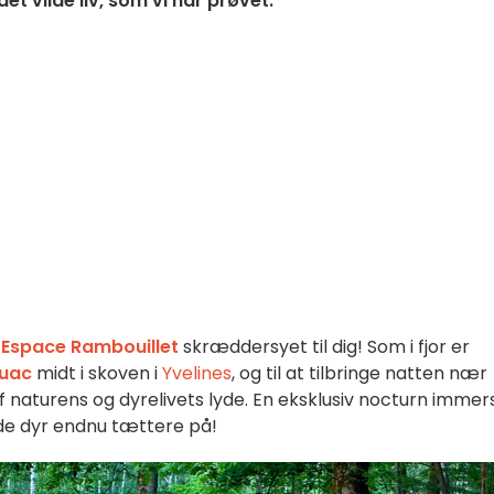
et vilde liv, som vi har prøvet.
a
Espace Rambouillet
skræddersyet til dig! Som i fjor er
ouac
midt i skoven i
Yvelines
, og til at tilbringe natten nær
f naturens og dyrelivets lyde. En eksklusiv nocturn immers
de dyr endnu tættere på!