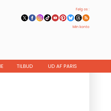
Følg os :
Min konto
IE
TILBUD
UD AF PARIS