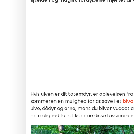
sjælden og magisk fordybelse i hjertet af d
Hvis ulven er dit totemdyr, er oplevelsen fr
sommeren en mulighed for at sove i et
biv
ulve, dådyr og ørne, mens du bliver vugget a
en mulighed for at komme disse fascineren