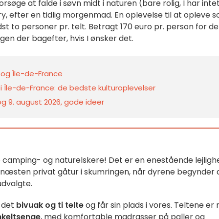
orsøge at falde i søvn midt i naturen (bare rolig, I har inte
ry, efter en tidlig morgenmad. En oplevelse til at opleve 
t to personer pr. telt. Betragt 170 euro pr. person for de
gen der bagefter, hvis I ønsker det.
s og Île-de-France
i Île-de-France: de bedste kulturoplevelser
 og 9. august 2026, gode ideer
tale camping- og naturelskere! Det er en enestående lejligh
 næsten privat gåtur i skumringen, når dyrene begynder 
udvalgte.
 det
bivuak og ti telte
og får sin plads i vores. Teltene er 
nkeltsenge
, med komfortable madrasser på paller og