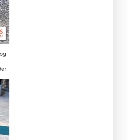
 og
er.