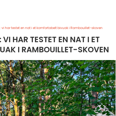
vi har testet en nat i et komfortabelt bivuak i Rambouillet-skoven
VI HAR TESTET EN NAT I ET
UAK I RAMBOUILLET-SKOVEN