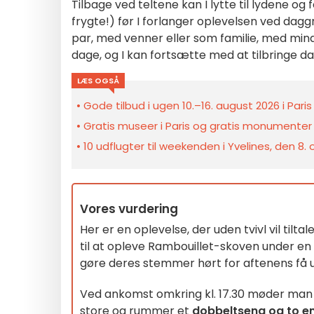
Tilbage ved teltene kan I lytte til lydene og f
frygte!) før I forlanger oplevelsen ved dagg
par, med venner eller som familie, med minds
dage, og I kan fortsætte med at tilbringe da
LÆS OGSÅ
Gode tilbud i ugen 10.–16. august 2026 i Pari
Gratis museer i Paris og gratis monumenter 
10 udflugter til weekenden i Yvelines, den 8.
Vores vurdering
Her er en oplevelse, der uden tvivl vil til
til at opleve Rambouillet-skoven under en
gøre deres stemmer hørt for aftenens få 
Ved ankomst omkring kl. 17.30 møder man
store og rummer et
dobbeltseng og to e