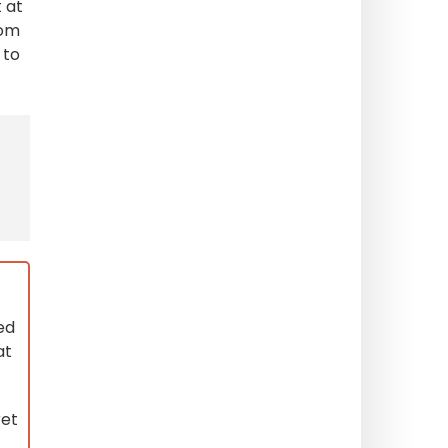
t at
som
 to
ed
at
ret