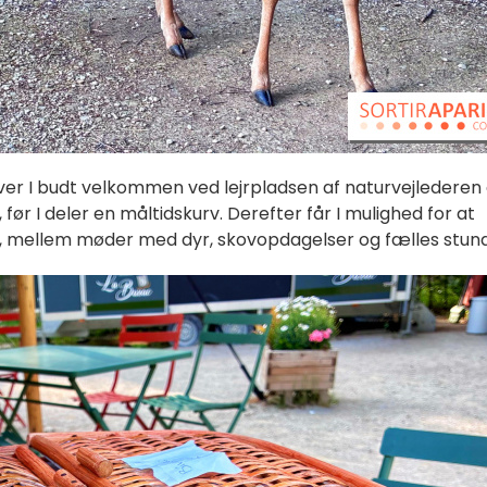
liver I budt velkommen ved lejrpladsen af naturvejlederen
 før I deler en måltidskurv. Derefter får I mulighed for at
n, mellem møder med dyr, skovopdagelser og fælles stund