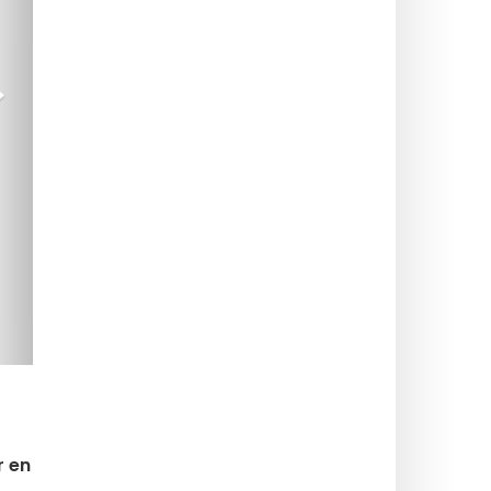
>
r en