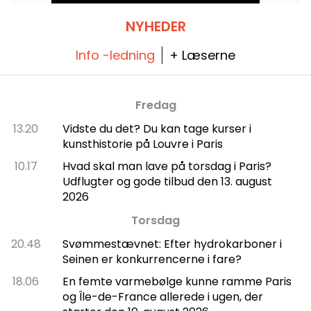
****.
NYHEDER
Info -ledning
+ Læserne
Fredag
13.20
Vidste du det? Du kan tage kurser i
kunsthistorie på Louvre i Paris
10.17
Hvad skal man lave på torsdag i Paris?
Udflugter og gode tilbud den 13. august
2026
Torsdag
20.48
Svømmestævnet: Efter hydrokarboner i
Seinen er konkurrencerne i fare?
18.06
En femte varmebølge kunne ramme Paris
og Île-de-France allerede i ugen, der