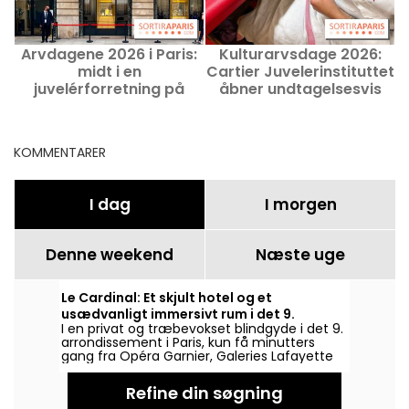
Arvdagene 2026 i Paris:
Kulturarvsdage 2026:
K
midt i en
Cartier Juvelerinstituttet
juvelérforretning på
åbner undtagelsesvis
Place Vendôme
dørene
KOMMENTARER
I dag
I morgen
Denne weekend
Næste uge
Le Cardinal: Et skjult hotel og et
usædvanligt immersivt rum i det 9.
I en privat og træbevokset blindgyde i det 9.
arrondissement
arrondissement i Paris, kun få minutters
gang fra Opéra Garnier, Galeries Lafayette
og Gare Saint-Lazare, gemmer sig en
fortrolig adresse, der gentænker kunsten at
Refine din søgning
opholde sig i Paris: l’Hôtel Le Cardinal Paris