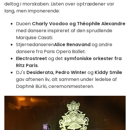
deltog i morskaben. Listen over optrædener var
lang, men imponerende:
Duoen
Charly Voodoo og Théophile Alexandre
med dansere inspireret af den sprudlende
Marquise Casati.
Stjernedanseren
Alice Renavand
og andre
dansere fra Paris Opera Ballet.
Electrostreet
og det
symfoniske orkester fra
Ritz Paris
.
DJ's
Desiderata, Pedro Winter
og
Kiddy Smile
gav aftenen liv, alt sammen under ledelse af
Daphné Bürki, ceremonimesteren.