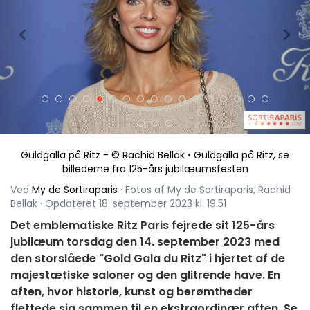
<
>
Guldgalla på Ritz - © Rachid Bellak
•
Guldgalla på Ritz, se
billederne fra 125-års jubilæumsfesten
Ved
My de Sortiraparis
· Fotos af My de Sortiraparis, Rachid
Bellak · Opdateret 18. september 2023 kl. 19.51
Det emblematiske Ritz Paris fejrede sit 125-års
jubilæum torsdag den 14. september 2023 med
den storslåede "Gold Gala du Ritz" i hjertet af de
majestætiske saloner og den glitrende have. En
aften, hvor historie, kunst og berømtheder
flettede sig sammen til en ekstraordinær aften. Se