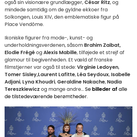
også sin visionære grundlægger,
César Ritz
, og
mindede samtidig om de gyldne ekkoer fra
Solkongen, Louis XIV, den emblematiske figur på
Place Vendôme.
Ikoniske figurer fra mode-, kunst- og
underholdningsverdenen, såsom
Brahim Zaibat,
Elodie Frégé
og
Alexis Mabille
, tilføjede et strejf af
glamour til begivenheden. Et væld af franske
filmstjerner var også til stede:
Virginie Ledoyen
,
Tomer Sisley
,Laurent Lafitte
,
Léa Seydoux
,
Isabelle
Adjani
,
Lyna Khoudri
,
Geraldine Nakache
,
Nadia
Tereszkiewicz
og mange andre...
Se
billeder af
alle
de tilstedeværende berømtheder
.