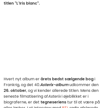
titlen "L'Iris blanc".
Hvert nyt album er
årets bedst sælgende bog
i
Frankrig, og det 40.
Asterix-album
udkommer den
26. oktober
, og vi kender allerede titlen. Mens den
seneste filmatisering af
Asterix
i øjeblikket er i
biograferne, er det
tegneseriens
tur til at være på
alles læber. I et interview med
RTL
radio afslørede