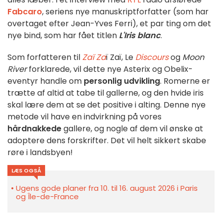
Fabcaro
, seriens nye manuskriptforfatter (som har
overtaget efter Jean-Yves Ferri), et par ting om det
nye bind, som har fået titlen
L'Iris blanc
.
Som forfatteren til
Zaï Za
ï Zaï, Le
Discours
og
Moon
River
forklarede, vil dette nye Asterix og Obelix-
eventyr handle om
personlig udvikling
. Romerne er
trætte af altid at tabe til gallerne, og den hvide iris
skal lære dem at se det positive i alting. Denne nye
metode vil have en indvirkning på vores
hårdnakkede
gallere, og nogle af dem vil ønske at
adoptere dens forskrifter. Det vil helt sikkert skabe
røre i landsbyen!
LÆS OGSÅ
Ugens gode planer fra 10. til 16. august 2026 i Paris
og Île-de-France