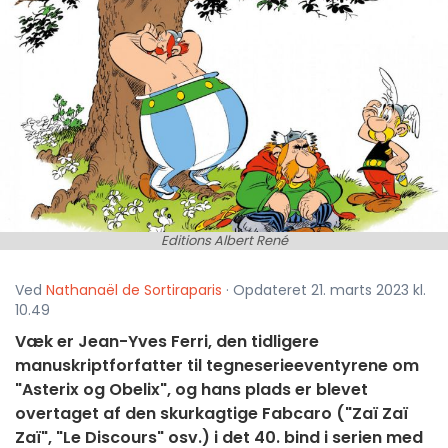
Editions Albert René
Ved
Nathanaël de Sortiraparis
· Opdateret 21. marts 2023 kl.
10.49
Væk er Jean-Yves Ferri, den tidligere
manuskriptforfatter til tegneserieeventyrene om
"Asterix og Obelix", og hans plads er blevet
overtaget af den skurkagtige Fabcaro ("Zaï Zaï
Zaï", "Le Discours" osv.) i det 40. bind i serien med