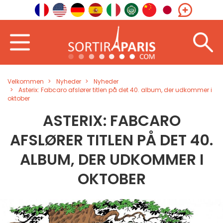
Velkommen
Nyheder
Nyheder
Asterix: Fabcaro afslører titlen på det 40. album, der udkommer i
oktober
ASTERIX: FABCARO
AFSLØRER TITLEN PÅ DET 40.
ALBUM, DER UDKOMMER I
OKTOBER