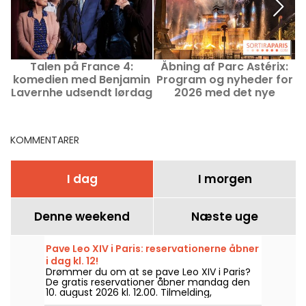
Talen på France 4:
Åbning af Parc Astérix:
P
komedien med Benjamin
Program og nyheder for
k
Lavernhe udsendt lørdag
2026 med det nye
aften
Egypten-område
KOMMENTARER
I dag
I morgen
Denne weekend
Næste uge
Pave Leo XIV i Paris: reservationerne åbner
i dag kl. 12!
Drømmer du om at se pave Leo XIV i Paris?
De gratis reservationer åbner mandag den
10. august 2026 kl. 12.00. Tilmelding,
bekræftelse, begivenheder uden billet: vi