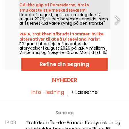
giver status inden startskuddet.
Gå ikke glip af Perseiderne, årets
smukkeste stjerneskudssværm!
I løbet af august, og især omkring den 12.
august 2026, vil den berømte Perseide-regn
af stjerneskud være synlig på den franske
himmel, som den er hvert år. Så kig op på
himlen og beundr showet!
RER A, trafikken afbrudt i sommer: hvilke
alternativer til at nå Disneyland Paris?
På grund af arbejder forventes der
afbrydelser i august 2026 på RER A mellem
Vincennes og Noisy-le-Grand Mont d'Est. Så
hvilke alternativer er der for at nå Disneyland
Paris med offentlig transport? Vi svarer.
Refine din søgning
NYHEDER
Info -ledning
+ Læserne
Søndag
18.08
Trafikken i Île-de-France: forstyrrelser og
vejarbejder i weekenden den 15. og 16.