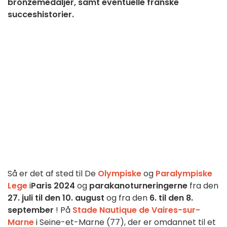
bronzemedaljer, samt eventuelle franske
succeshistorier.
Så er det af sted til De
Olympiske
og
Paralympiske
Lege
i
Paris 2024
og
parakanoturneringerne
fra den
27. juli til den 10. august
og fra den
6. til den 8.
september
! På
Stade Nautique de Vaires-sur-
Marne
i Seine-et-Marne (77), der er omdannet til et