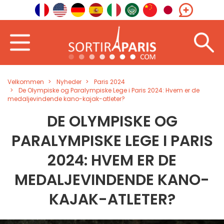
Velkommen
Nyheder
Paris 2024
De Olympiske og Paralympiske Lege i Paris 2024: Hvem er de
medaljevindende kano-kajak-atleter?
DE OLYMPISKE OG
PARALYMPISKE LEGE I PARIS
2024: HVEM ER DE
MEDALJEVINDENDE KANO-
KAJAK-ATLETER?