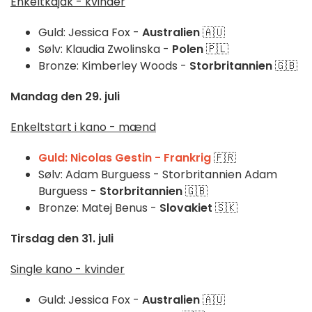
Enkeltkajak - kvinder
Guld: Jessica Fox -
Australien
🇦🇺
Sølv: Klaudia Zwolinska -
Polen
🇵🇱
Bronze: Kimberley Woods -
Storbritannien
🇬🇧
Mandag den 29. juli
Enkeltstart i kano - mænd
Guld: Nicolas Gestin - Frankrig
🇫🇷
Sølv: Adam Burguess - Storbritannien Adam
Burguess -
Storbritannien
🇬🇧
Bronze: Matej Benus -
Slovakiet
🇸🇰
Tirsdag den 31. juli
Single kano - kvinder
Guld: Jessica Fox -
Australien
🇦🇺