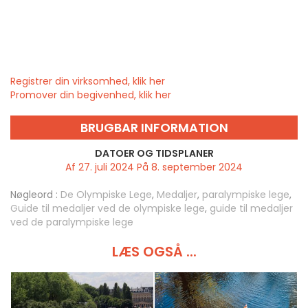
Registrer din virksomhed, klik her
Promover din begivenhed, klik her
BRUGBAR INFORMATION
DATOER OG TIDSPLANER
Af 27. juli 2024 På 8. september 2024
Nøgleord :
De Olympiske Lege
,
Medaljer
,
paralympiske lege
,
Guide til medaljer ved de olympiske lege
,
guide til medaljer
ved de paralympiske lege
LÆS OGSÅ ...