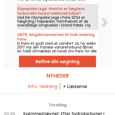
tiltrækker både turister og gamle parisere
takket være den uovertrufne udsigt til
Olympiske Lege: Hvorfor er fægtere
Eiffeltårnet.
forbundet med et elektrisk kabel?
Ved De Olympiske Lege i Paris 2024 er
fægtning i højsædet, fremhævet af de
overdådige omgivelser i Grand Palais. Og
hvis du undrer dig over, hvorfor fægterne er
forbundet med elektriske kabler, er den
GR75, langdistancestien til fods omkring
gode nyhed, at vi kan forklare dig det hele!
Paris
Er Paris et godt sted at vandre? Ja, for siden
2017 har det franske vandreforbund åbnet
en fuldt afmærket sti rundt om Paris for alle
vandreentusiaster.
Refine din søgning
NYHEDER
Info -ledning
+ Læserne
Torsdag
20.48
Svømmestævnet: Efter hydrokarboner i