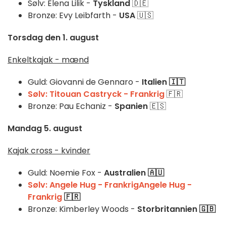
Sølv: Elena Lilik -
Tyskland
🇩🇪
Bronze: Evy Leibfarth -
USA
🇺🇸
Torsdag den 1. august
Enkeltkajak - mænd
Guld: Giovanni de Gennaro -
Italien 🇮🇹
Sølv: Titouan Castryck - Frankrig
🇫🇷
Bronze: Pau Echaniz -
Spanien
🇪🇸
Mandag 5. august
Kajak cross - kvinder
Guld: Noemie Fox -
Australien 🇦🇺
Sølv: Angele Hug - Frankrig
Angele Hug -
Frankrig
🇫🇷
Bronze: Kimberley Woods -
Storbritannien 🇬🇧