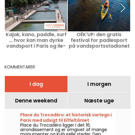
Kajak, kano, paddle, surf
OËK'UP: den gratis
... hvor kan man dyrke
festival for padlesport
vandsport i Paris og Ile-
på vandsportsstadionet
de-France-regionen?
i Vaires-Sur-Marne (77)
k
KOMMENTARER
I dag
I morgen
Denne weekend
Næste uge
Place du Trocadéro: et historisk vartegn i
Paris med udsigt til Eiffeltårnet
Place du Trocadéro ligger i det 16.
arrondissement og er omgivet af mange
monumenter og kulturelle steder. Den