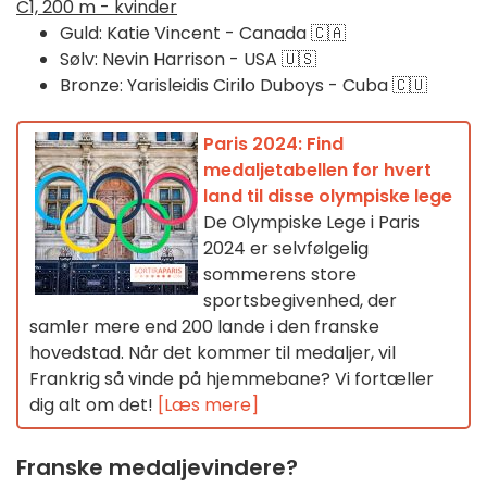
C1, 200 m - kvinder
Guld: Katie Vincent - Canada 🇨🇦
Sølv: Nevin Harrison - USA 🇺🇸
Bronze: Yarisleidis Cirilo Duboys - Cuba 🇨🇺
Paris 2024: Find
medaljetabellen for hvert
land til disse olympiske lege
De Olympiske Lege i Paris
2024 er selvfølgelig
sommerens store
sportsbegivenhed, der
samler mere end 200 lande i den franske
hovedstad. Når det kommer til medaljer, vil
Frankrig så vinde på hjemmebane? Vi fortæller
dig alt om det!
[Læs mere]
Franske medaljevindere?