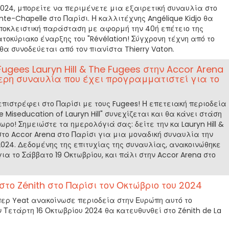
024, μπορείτε να περιμένετε μια εξαιρετική συναυλία στο
nte-Chapelle στο Παρίσι. Η καλλιτέχνης Angélique Kidjo θα
αποκλειστική παράσταση με αφορμή την 40ή επέτειο της
ατοκύριακο έναρξης του "Révélation! Σύγχρονη τέχνη από το
o θα συνοδεύεται από τον πιανίστα Thierry Vaton.
e Fugees Lauryn Hill & The Fugees στην Accor Arena
τερη συναυλία που έχει προγραμματιστεί για το
ll επιστρέφει στο Παρίσι με τους Fugees! Η επετειακή περιοδεία
Miseducation of Lauryn Hill" συνεχίζεται και θα κάνει στάση
ωρο! Σημειώστε τα ημερολόγιά σας: δείτε την κα Lauryn Hill &
το Accor Arena στο Παρίσι για μια μοναδική συναυλία την
024. Δεδομένης της επιτυχίας της συναυλίας, ανακοινώθηκε
ια το Σάββατο 19 Οκτωβρίου, και πάλι στην Accor Arena στο
στο Zénith στο Παρίσι τον Οκτώβριο του 2024
ερ Yeat ανακοίνωσε περιοδεία στην Ευρώπη αυτό το
ν Τετάρτη 16 Οκτωβρίου 2024 θα κατευθυνθεί στο Zénith de La