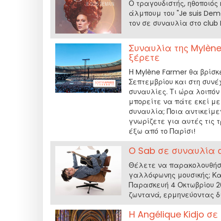
Ο τραγουδιστής, ηθοποιός
άλμπουμ του "Je suis Dem
τον σε συναυλία στο club 
Συναυλία της Mylène
ξέρετε
Η Mylène Farmer θα βρίσκ
Σεπτεμβρίου και στη συνέχ
συναυλίες. Τι ώρα λοιπόν 
μπορείτε να πάτε εκεί με
συναυλία; Ποια αντικείμ
γνωρίζετε για αυτές τις 
έξω από το Παρίσι!
Ο Sab σε συναυλία στ
Θέλετε να παρακολουθήσε
γαλλόφωνης μουσικής; Κατ
Παρασκευή 4 Οκτωβρίου 2
ζωντανά, ερμηνεύοντας δι
Η Angélique Kidjo σε