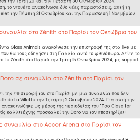
es την Τρίτη 29 και την Τετάρτη 30 Οκτωβρίου 2024.
ση, το ντουέτο ανακοίνωσε δύο νέες παραστάσεις, αυτή τη
elet την Πέμπτη 31 Οκτωβρίου και την Παρασκευή 1 Νοεμβρίου
συναυλία στο Zénith στο Παρίσι τον Οκτώβριο του
άντα Glass Animals ανακοίνωσε την επιστροφή της στα live με
που θα τους οδηγήσει στη Γαλλία αυτό το φθινόπωρο. Δείτε το
 Le Zénith στο Παρίσι την Τρίτη 15 Οκτωβρίου 2024, με support
 Doro σε συναυλία στο Zénith στο Παρίσι τον
ει την επιστροφή του στο Παρίσι με μια συναυλία που δεν
th de La Villette την Τετάρτη 2 Οκτωβρίου 2024. Για αυτή την
ανακοινώθηκε ως μέρος της περιοδείας του "Too Close for
νός καλλιτέχνης προσκαλεί την Doro να τον υποστηρίξει!
σε συναυλία στο Accor Arena στο Παρίσι τον
νώνει την επιστροφή της στο Παρίσι αυτό το φθινόπωρο! Η