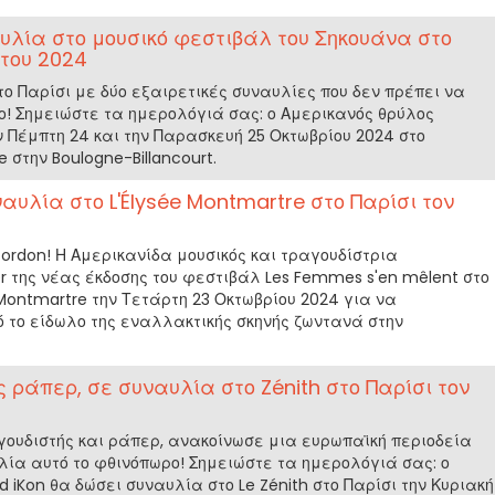
υλία στο μουσικό φεστιβάλ του Σηκουάνα στο
 του 2024
το Παρίσι με δύο εξαιρετικές συναυλίες που δεν πρέπει να
ο! Σημειώστε τα ημερολόγιά σας: ο Αμερικανός θρύλος
ν Πέμπτη 24 και την Παρασκευή 25 Οκτωβρίου 2024 στο
 στην Boulogne-Billancourt.
αυλία στο L'Élysée Montmartre στο Παρίσι τον
Gordon! Η Αμερικανίδα μουσικός και τραγουδίστρια
r της νέας έκδοσης του φεστιβάλ Les Femmes s'en mêlent στο
 Montmartre την Τετάρτη 23 Οκτωβρίου 2024 για να
το είδωλο της εναλλακτικής σκηνής ζωντανά στην
ης ράπερ, σε συναυλία στο Zénith στο Παρίσι τον
ραγουδιστής και ράπερ, ανακοίνωσε μια ευρωπαϊκή περιοδεία
λία αυτό το φθινόπωρο! Σημειώστε τα ημερολόγιά σας: ο
 iKon θα δώσει συναυλία στο Le Zénith στο Παρίσι την Κυριακή