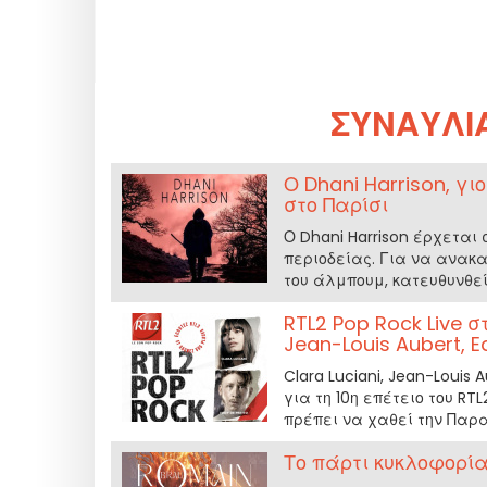
ΣΥΝΑΥΛΊ
Ο Dhani Harrison, γι
στο Παρίσι
Ο Dhani Harrison έρχεται
περιοδείας. Για να ανακ
του άλμπουμ, κατευθυνθείτ
RTL2 Pop Rock Live στ
Jean-Louis Aubert, E
Clara Luciani, Jean-Louis A
για τη 10η επέτειο του RTL
πρέπει να χαθεί την Παρα
Το πάρτι κυκλοφορία