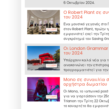
6 Οκτωβρίου 2024.
Ο Robert Plant σε συ
του 2024
Ένα μουσικό γεγονός στο Π
στον Robert Plant, πρώην 
εμφανιστεί εκεί την Τρίτ
συγκρότημά του Saving Gr
Οι London Grammar σ
του 2024
Υπάρχουν καλά νέα για τ
ανακοινώνει την επιστροφ
προγραμματιστεί για την Π
Mono σε συναυλία στ
ορχήστρα δωματίου
Οι Mono, το ιαπωνικό pos
για να γιορτάσουν την 25η
Trianon την Τρίτη 22 Οκτω
το κουαρτέτο θα εμφανισ