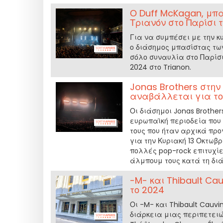
Ο Duff McKagan, μπα
Τριανόν στο Παρίσι 
Για να συμπέσει με την κ
ο διάσημος μπασίστας των
σόλο συναυλία στο Παρίσι
2024 στο Trianon.
Jonas Brothers στην
αναβάλλεται για το
Οι διάσημοι Jonas Brothe
ευρωπαϊκή περιοδεία που 
τους που ήταν αρχικά προ
για την Κυριακή 13 Οκτωβ
πολλές pop-rock επιτυχίε
άλμπουμ τους κατά τη δι
-M- και Thibault Ca
το 2024
Οι -M- και Thibault Cauvi
διάρκεια μιας περιπετειώ