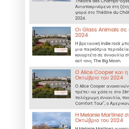
Théâtre des Champs-Élysé
Ανταποκρινόμενο στη ζήτη
φορά στο Théâtre du Chât
2024.
Οι Glass Animals σε 
2024
Η βρετανική indie rock μπ
μια παγκόσμια περιοδεία 
κουαρτέτο σε συναυλία στο
act τους The Big Moon.
Ο Alice Cooper και η
Οκτώβριο του 2024
Ο Alice Cooper ανακοινών
πρέπει να χάσετε στο Zéni
πολύχρωμη συναυλία, που 
Comfort Tour", ο Αμερικα
Η Melanie Martinez 
Οκτώβριο του 2024
Η Melanie Martinez ανακοι