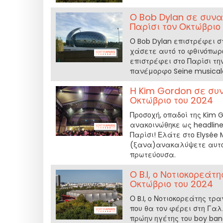
Ο Bob Dylan σε συνα
Παρίσι τον Οκτώβριο
Ο Bob Dylan επιστρέφει σ
χάσετε αυτό το φθινόπωρ
επιστρέφει στο Παρίσι τη
πανέμορφο Seine musicale
Η Kim Gordon σε συν
Οκτώβριο του 2024
Προσοχή, οπαδοί της Kim 
ανακοινώθηκε ως headline
Παρίσι! Ελάτε στο Elysée
(ξανα)ανακαλύψετε αυτό 
πρωτεύουσα.
Ο B.I, ο Νοτιοκορεάτ
Οκτώβριο του 2024
Ο B.I, ο Νοτιοκορεάτης τ
που θα τον φέρει στη Γαλ
πρώην ηγέτης του boy band