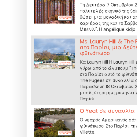
Τη Δευτέρα 7 Οκτωβρίου 2
πολυτελές σκηνικό της Sai
δώσει μια μοναδική και 
καριέρας της και το Σαββ
Μπενίν". Η Angélique Kidj
Ms. Lauryn Hill & Th
στο Παρίσι, μια δεύ
φθινόπωρο
Κα Lauryn Hill Η Lauryn Hi
γύρω από το άλμπουμ "The 
στο Παρίσι αυτό το φθινόπ
The Fugees σε συναυλία σ
Παρασκευή 18 Οκτωβρίου 2
μια δεύτερη ημερομηνία γ
Παρίσι.
Ο Yeat σε συναυλία 
Ο νεαρός Αμερικανός ράπ
φθινόπωρο. Στο Παρίσι, τη
Villette.