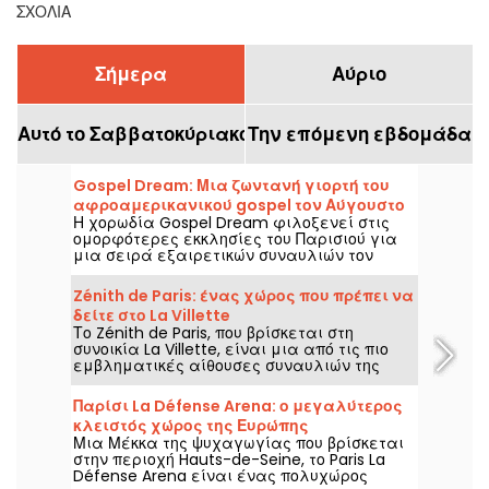
ΣΧΌΛΙΑ
Σήμερα
Αύριο
Αυτό το Σαββατοκύριακο
Την επόμενη εβδομάδα
Gospel Dream: Μια ζωντανή γιορτή του
αφροαμερικανικού gospel τον Αύγουστο
Η χορωδία Gospel Dream φιλοξενεί στις
του 2026 στο Παρίσι
ομορφότερες εκκλησίες του Παρισιού για
μια σειρά εξαιρετικών συναυλιών τον
Αύγουστο του 2026. Μια μοναδική μουσική
εμπειρία που γιορτάζει την ελπίδα, την
Zénith de Paris: ένας χώρος που πρέπει να
ενότητα και την ανθεκτικότητα μέσα από
δείτε στο La Villette
τους αυθεντικούς ύμνους της
Το Zénith de Paris, που βρίσκεται στη
Αφροαμερικανικής Εκκλησίας.
συνοικία La Villette, είναι μια από τις πιο
εμβληματικές αίθουσες συναυλιών της
πρωτεύουσας, χάρη στην ιστορία του και τις
πολλές παραστάσεις εθνικών και διεθνών
Παρίσι La Défense Arena: ο μεγαλύτερος
καλλιτεχνών.
κλειστός χώρος της Ευρώπης
Μια Μέκκα της ψυχαγωγίας που βρίσκεται
στην περιοχή Hauts-de-Seine, το Paris La
Défense Arena είναι ένας πολυχώρος