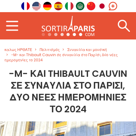
καλως ΗΡΘΑΤΕ
Πολιτισμός
Συναυλία και μουσική
-M- και Thibault Cauvin σε συναυλία στο Παρίσι, δύο νέες
ημερομηνίες το 2024
-M- ΚΑΙ THIBAULT CAUVIN
ΣΕ ΣΥΝΑΥΛΊΑ ΣΤΟ ΠΑΡΊΣΙ,
ΔΎΟ ΝΈΕΣ ΗΜΕΡΟΜΗΝΊΕΣ
ΤΟ 2024