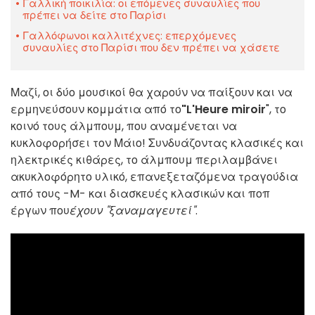
Γαλλική ποικιλία: οι επόμενες συναυλίες που
πρέπει να δείτε στο Παρίσι
Γαλλόφωνοι καλλιτέχνες: επερχόμενες
συναυλίες στο Παρίσι που δεν πρέπει να χάσετε
Μαζί, οι δύο μουσικοί θα χαρούν να παίξουν και να
ερμηνεύσουν κομμάτια από το
"L'Heure miroir
", το
κοινό τους άλμπουμ, που αναμένεται να
κυκλοφορήσει τον Μάιο! Συνδυάζοντας κλασικές και
ηλεκτρικές κιθάρες, το άλμπουμ περιλαμβάνει
ακυκλοφόρητο υλικό, επανεξεταζόμενα τραγούδια
από τους -M- και διασκευές κλασικών και ποπ
έργων που
έχουν "ξαναμαγευτεί"
.