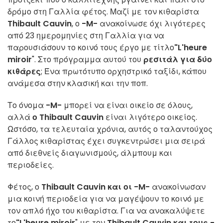
δρόμο στη Γαλλία φέτος. Μαζί με τον κιθαρίστα
Thibault Cauvin
, ο
-M-
ανακοίνωσε όχι λιγότερες
από 23 ημερομηνίες στη Γαλλία για να
παρουσιάσουν το κοινό τους έργο με τίτλο
"L'heure
miroir
". Στο πρόγραμμα αυτού του
ρεσιτάλ για δύο
κιθάρες
; Ένα πρωτότυπο ορχηστρικό ταξίδι, κάπου
ανάμεσα στην κλασική και την ποπ.
Το όνομα
-M-
μπορεί να είναι οικείο σε όλους,
αλλά
ο Thibault Cauvin
είναι λιγότερο οικείος.
Ωστόσο, τα τελευταία χρόνια, αυτός ο ταλαντούχος
Γάλλος κιθαρίστας έχει συγκεντρώσει μια σειρά
από διεθνείς διαγωνισμούς, άλμπουμ και
περιοδείες.
Φέτος, ο
Thibault Cauvin και οι -M-
ανακοίνωσαν
μια κοινή περιοδεία για να μαγέψουν το κοινό με
τον απλό ήχο του κιθαρίστα. Για να ανακαλύψετε
το
"L'heure miroir
" με τον
Thibault Cauvin και τους -