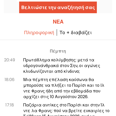
πολλαπλών χρήσεων που ενσαρκώνει την
τέλεια συγχώνευση των κόσμων της
Βελτιώστε την αναζήτησή σας
μουσικής και του αθλητισμού. Αυτός ο
θεαματικός χώρος, που εγκαινιάστηκε τον
Οκτώβριο του 2017 στη Nanterre, είναι ένα
must για όλους τους οπαδούς των
ΝΈΑ
συναυλιών και των μεγάλων αθλητικών
εκδηλώσεων της περιοχής.
Πληροφορική
Το + διαβάζει
Πέμπτη
20:49
Πρωτάθλημα κολύμβησης: μετά τα
υδρογονάνθρακά στον Σην, οι αγώνες
κλυδωνίζονται από κίνδυνο;
18:06
Μια πέμπτη επέλαση καύσωνα θα
μπορούσε να πλήξει το Παρίσι και το Ιλ
ντε Φρανς ήδη από την εβδομάδα που
αρχίζει στις 10 Αυγούστου 2026.
17:18
Παζάρια αντίκες στο Παρίσι και στην Ίλ
ντε λα Φρανς: πού να βρείτε ευκαιρίες το