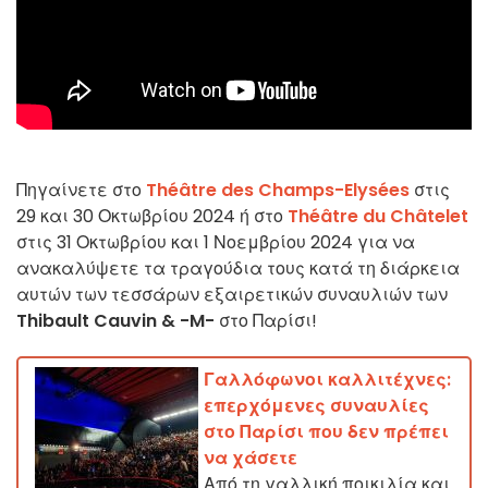
Πηγαίνετε στο
Théâtre des Champs-Elysées
στις
29 και 30 Οκτωβρίου 2024 ή στο
Théâtre du Châtelet
στις 31 Οκτωβρίου και 1 Νοεμβρίου 2024 για να
ανακαλύψετε τα τραγούδια τους κατά τη διάρκεια
αυτών των τεσσάρων εξαιρετικών συναυλιών των
Thibault Cauvin & -M-
στο Παρίσι!
Γαλλόφωνοι καλλιτέχνες:
επερχόμενες συναυλίες
στο Παρίσι που δεν πρέπει
να χάσετε
Από τη γαλλική ποικιλία και