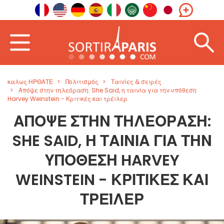
καλως ΗΡΘΑΤΕ
Πολιτισμός
Ταινίες & σειρές
Απόψε στην τηλεόραση: She Said, η ταινία για την υπόθεση
Harvey Weinstein - Κριτικές και τρέιλερ
ΑΠΌΨΕ ΣΤΗΝ ΤΗΛΕΌΡΑΣΗ:
SHE SAID, Η ΤΑΙΝΊΑ ΓΙΑ ΤΗΝ
ΥΠΌΘΕΣΗ HARVEY
WEINSTEIN - ΚΡΙΤΙΚΈΣ ΚΑΙ
ΤΡΈΙΛΕΡ