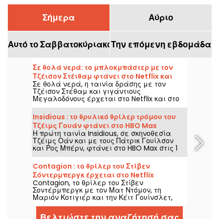
Σήμερα
Αύριο
Αυτό το Σαββατοκύριακο
Την επόμενη εβδομάδα
Σε θολά νερά: το μπλοκμπάστερ με τον
Τζέισον Στέιθαμ φτάνει στο Netflix και
Σε θολά νερά, η ταινία δράσης με τον
στο HBO Max
Τζέισον Στέθαμ και γιγάντιους
Μεγαλοδόνους έρχεται στο Netflix και στο
HBO Max στις 2 Αυγούστου 2026.
Insidious : το θρυλικό θρίλερ τρόμου του
Τζέιμς Γουάν φτάνει στο HBO Max
Η πρώτη ταινία Insidious, σε σκηνοθεσία
Τζέιμς Οάν και με τους Πάτρικ Γουίλσον
και Ρος Μπέρν, φτάνει στο HBO Max στις 1
Αυγούστου 2026.
Contagion : το θρίλερ του Στίβεν
Σόντερμπεργκ έρχεται στο Netflix
Contagion, το θρίλερ του Στίβεν
Σοντέρμπεργκ με τον Ματ Ντόμον, τη
Μαριόν Κοτιγιέρ και την Κέιτ Γουίνσλετ,
φτάνει στο Netflix στις 6 Αυγούστου 2026.
Βελτιώστε την αναζήτησή σας