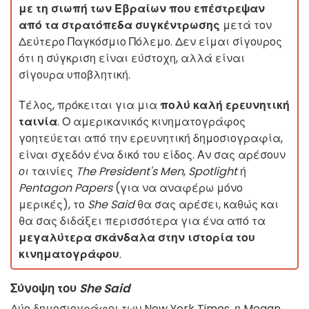
με τη σιωπή των Εβραίων που επέστρεψαν
από τα στρατόπεδα συγκέντρωσης
μετά τον
Δεύτερο Παγκόσμιο Πόλεμο. Δεν είμαι σίγουρος
ότι η σύγκριση είναι εύστοχη, αλλά είναι
σίγουρα υποβλητική.
Τέλος, πρόκειται για μια
πολύ καλή ερευνητική
ταινία
. Ο αμερικανικός κινηματογράφος
γοητεύεται από την ερευνητική δημοσιογραφία,
είναι σχεδόν ένα δικό του είδος. Αν σας αρέσουν
οι
ταινίες
The President's Men
,
Spotlight
ή
Pentagon Papers
(για να αναφέρω μόνο
μερικές), το
She Said
θα σας αρέσει, καθώς και
θα σας διδάξει περισσότερα για ένα από τα
μεγαλύτερα σκάνδαλα στην ιστορία του
κινηματογράφου
.
Σύνοψη του
She Said
Δύο δημοσιογράφοι των New York Times, η Megan