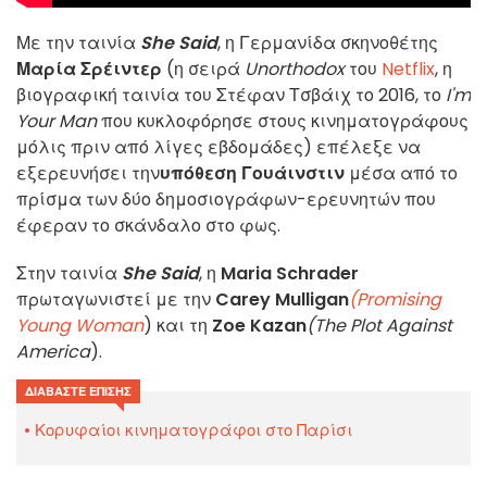
Με την ταινία
She Said
, η Γερμανίδα σκηνοθέτης
Μαρία Σρέιντερ
(η σειρά
Unorthodox
του
Netflix
, η
βιογραφική ταινία του Στέφαν Τσβάιχ το 2016, το
I'm
Your Man
που κυκλοφόρησε στους κινηματογράφους
μόλις πριν από λίγες εβδομάδες) επέλεξε να
εξερευνήσει την
υπόθεση Γουάινστιν
μέσα από το
πρίσμα των δύο δημοσιογράφων-ερευνητών που
έφεραν το σκάνδαλο στο φως.
Στην ταινία
She Said
, η
Maria Schrader
πρωταγωνιστεί με την
Carey Mulligan
(Promising
Young Woman
) και τη
Zoe Kazan
(The Plot Against
America
).
ΔΙΑΒΆΣΤΕ ΕΠΊΣΗΣ
Κορυφαίοι κινηματογράφοι στο Παρίσι