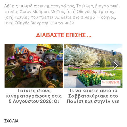
Λέξεις -κλειδιά :
κινηματογράφος
,
Τρέιλερ
,
βιογραφική
ταινία
,
Carey Mulligan
,
MeToo
,
[cin] Οδηγός δράματος
,
[cin] ταινίες που πρέπει να δείτε στο σινεμά — οδηγός
,
[cin] Οδηγός βιογραφικών ταινιών
ΔΙΑΒΆΣΤΕ ΕΠΊΣΗΣ ...
Ταινίες στους
Τι να κάνετε αυτό το
κινηματογράφους στις
Σαββατοκύριακο στο
5 Αυγούστου 2026: Οι
Παρίσι και στην Ιλ ντε
Αστυνόμοι, Η Πατ-
Φρανς, 7, 8 και 9
Πατρουϊλ και Κύμα
Αυγούστου 2026.
ΣΧΌΛΙΑ