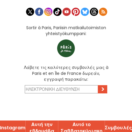
Sortir à Paris, Pariisin matkailutoimiston
yhteistyökumppani:
Λάβετε τις καλύτερες συμβουλές μας à
Paris et en Île de France δωρεάν,
εγγραφή παρακάτω:
>
Αυτή την
Αυτό το
Instagram
Ʃυµβουλές
εβδοµάδα
Ʃαββατοκύριακο