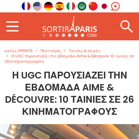
καλως ΗΡΘΑΤΕ
Πολιτισμός
Ταινίες & σειρές
Η UGC παρουσιάζει την εβδομάδα Aime & Découvre: 10 ταινίες σε
26 κινηματογράφους
Η UGC ΠΑΡΟΥΣΙΆΖΕΙ ΤΗΝ
ΕΒΔΟΜΆΔΑ AIME &
DÉCOUVRE: 10 ΤΑΙΝΊΕΣ ΣΕ 26
ΚΙΝΗΜΑΤΟΓΡΆΦΟΥΣ