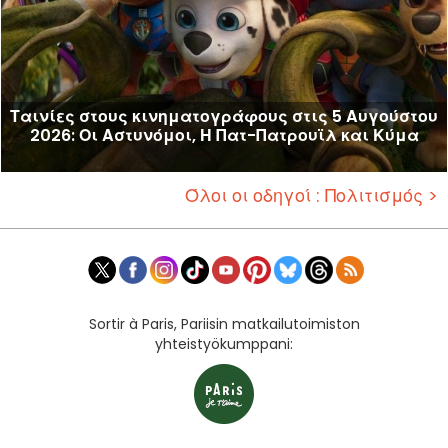
Ταινίες στους κινηματογράφους στις 5 Αυγούστου
2026: Οι Αστυνόμοι, Η Πατ-Πατρουϊλ και Κύμα
Όλοι οι οδηγοί : Πολιτισμός >
Sortir à Paris, Pariisin matkailutoimiston
yhteistyökumppani: