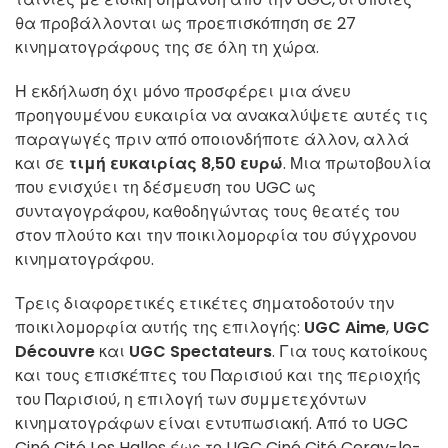
θα προβάλλονται ως προεπισκόπηση σε 27
κινηματογράφους της σε όλη τη χώρα.
Η εκδήλωση όχι μόνο προσφέρει μια άνευ
προηγουμένου ευκαιρία να ανακαλύψετε αυτές τις
παραγωγές πριν από οποιονδήποτε άλλον, αλλά
και σε
τιμή ευκαιρίας 8,50 ευρώ
. Μια πρωτοβουλία
που ενισχύει τη δέσμευση του UGC ως
συνταγογράφου, καθοδηγώντας τους θεατές του
στον πλούτο και την ποικιλομορφία του σύγχρονου
κινηματογράφου.
Τρεις διαφορετικές ετικέτες σηματοδοτούν την
ποικιλομορφία αυτής της επιλογής:
UGC Aime
,
UGC
Découvre
και
UGC Spectateurs
. Για τους κατοίκους
και τους επισκέπτες του Παρισιού και της περιοχής
του Παρισιού, η επιλογή των συμμετεχόντων
κινηματογράφων είναι εντυπωσιακή. Από το UGC
Ciné Cité Les Halles έως το UGC Ciné Cité Cergy-le-