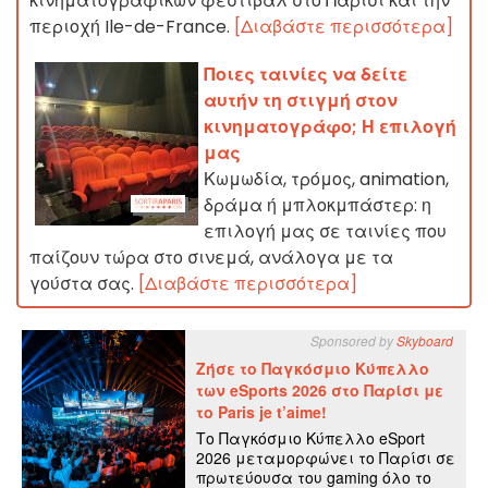
κινηματογραφικών φεστιβάλ στο Παρίσι και την
περιοχή Ile-de-France.
[Διαβάστε περισσότερα]
Ποιες ταινίες να δείτε
αυτήν τη στιγμή στον
κινηματογράφο; Η επιλογή
μας
Κωμωδία, τρόμος, animation,
δράμα ή μπλοκμπάστερ: η
επιλογή μας σε ταινίες που
παίζουν τώρα στο σινεμά, ανάλογα με τα
γούστα σας.
[Διαβάστε περισσότερα]