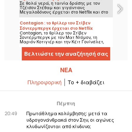
Σε θολά νερά, η ταινία δράσης με τον
στο HBO Max
Τζέισον Στέθαμ και γιγάντιους
Μεγαλοδόνους έρχεται στο Netflix και στο
HBO Max στις 2 Αυγούστου 2026.
Contagion : το θρίλερ του Στίβεν
Σόντερμπεργκ έρχεται στο Netflix
Contagion, το θρίλερ του Στίβεν
Σοντέρμπεργκ με τον Ματ Ντόμον, τη
Μαριόν Κοτιγιέρ και την Κέιτ Γουίνσλετ,
φτάνει στο Netflix στις 6 Αυγούστου 2026.
Βελτιώστε την αναζήτησή σας
ΝΈΑ
Πληροφορική
Το + διαβάζει
Πέμπτη
20:49
Πρωτάθλημα κολύμβησης: μετά τα
υδρογονάνθρακά στον Σην, οι αγώνες
κλυδωνίζονται από κίνδυνο;