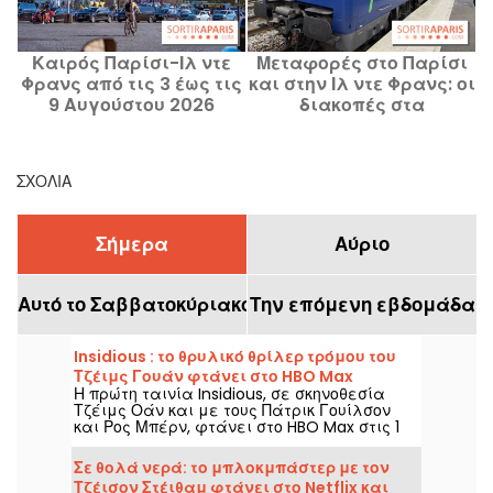
Καιρός Παρίσι-Ιλ ντε
Μεταφορές στο Παρίσι
Φρανς από τις 3 έως τις
και στην Ιλ ντε Φρανς: οι
9 Αυγούστου 2026
διακοπές στα
δρομολόγια Μετρό και
RER από την 3η έως την
9η Αυγούστου 2026
ΣΧΌΛΙΑ
Σήμερα
Αύριο
Αυτό το Σαββατοκύριακο
Την επόμενη εβδομάδα
Insidious : το θρυλικό θρίλερ τρόμου του
Τζέιμς Γουάν φτάνει στο HBO Max
Η πρώτη ταινία Insidious, σε σκηνοθεσία
Τζέιμς Οάν και με τους Πάτρικ Γουίλσον
και Ρος Μπέρν, φτάνει στο HBO Max στις 1
Αυγούστου 2026.
Σε θολά νερά: το μπλοκμπάστερ με τον
Τζέισον Στέιθαμ φτάνει στο Netflix και