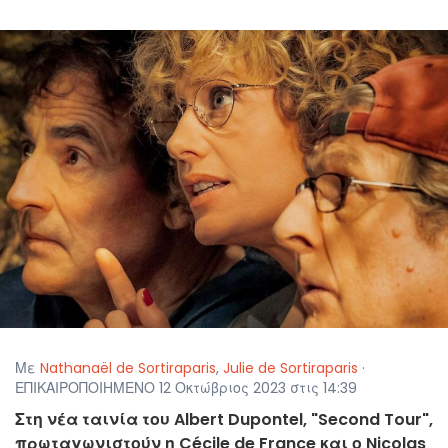
Με
Nathanaël de Sortiraparis
,
Julie de Sortiraparis
·
ΕΠΙΚΑΙΡΟΠΟΙΗΜΕΝΟ 12 Οκτώβριος 2023 στις 14:39
Στη νέα ταινία του Albert Dupontel, "Second Tour",
πρωταγωνιστούν η Cécile de France και ο Nicolas