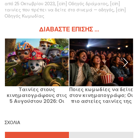
από 25 Οκτωβρίου 2023
,
[cin] Οδηγός δράματος
,
[cin]
ταινίες που πρέπει να δείτε στο σινεμά — οδηγός
,
[cin]
Οδηγός Κωμωδίας
ΔΙΑΒΆΣΤΕ ΕΠΊΣΗΣ ...
Ταινίες στους
Ποιες κωμωδίες να δείτε
κινηματογράφους στις
στον κινηματογράφο; Οι
5 Αυγούστου 2026: Οι
πιο αστείες ταινίες της
Αστυνόμοι, Η Πατ-
στιγμής
Πατρουϊλ και Κύμα
ΣΧΌΛΙΑ