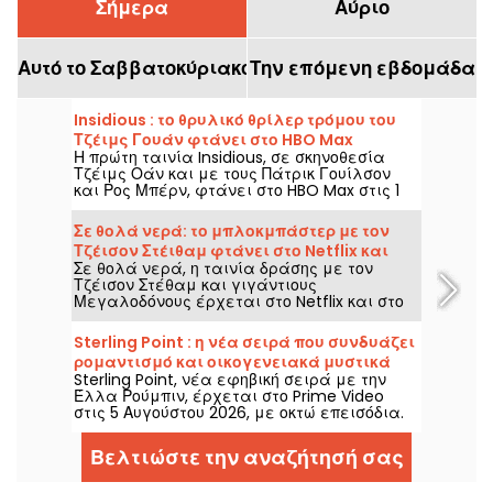
Σήμερα
Αύριο
Αυτό το Σαββατοκύριακο
Την επόμενη εβδομάδα
Insidious : το θρυλικό θρίλερ τρόμου του
Τζέιμς Γουάν φτάνει στο HBO Max
Η πρώτη ταινία Insidious, σε σκηνοθεσία
Τζέιμς Οάν και με τους Πάτρικ Γουίλσον
και Ρος Μπέρν, φτάνει στο HBO Max στις 1
Αυγούστου 2026.
Σε θολά νερά: το μπλοκμπάστερ με τον
Τζέισον Στέιθαμ φτάνει στο Netflix και
Σε θολά νερά, η ταινία δράσης με τον
στο HBO Max
Τζέισον Στέθαμ και γιγάντιους
Μεγαλοδόνους έρχεται στο Netflix και στο
HBO Max στις 2 Αυγούστου 2026.
Sterling Point : η νέα σειρά που συνδυάζει
ρομαντισμό και οικογενειακά μυστικά
Sterling Point, νέα εφηβική σειρά με την
έρχεται στο Prime Video
Έλλα Ρούμπιν, έρχεται στο Prime Video
στις 5 Αυγούστου 2026, με οκτώ επεισόδια.
Βελτιώστε την αναζήτησή σας