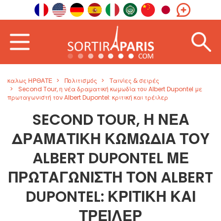
καλως ΗΡΘΑΤΕ
Πολιτισμός
Ταινίες & σειρές
Second Tour, η νέα δραματική κωμωδία του Albert Dupontel με
πρωταγωνιστή τον Albert Dupontel: κριτική και τρέιλερ
SECOND TOUR, Η ΝΈΑ
ΔΡΑΜΑΤΙΚΉ ΚΩΜΩΔΊΑ ΤΟΥ
ALBERT DUPONTEL ΜΕ
ΠΡΩΤΑΓΩΝΙΣΤΉ ΤΟΝ ALBERT
DUPONTEL: ΚΡΙΤΙΚΉ ΚΑΙ
ΤΡΈΙΛΕΡ