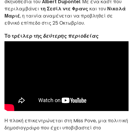
σκηνοθεσία του
Albert Dupontel
. Με ένα καστ που
περιλαμβάνει
τη Σεσίλ ντε Φρανς
και τον
Νικολά
Μαριέ
, η ταινία αναμένεται να προβληθεί σε
εθνικό επίπεδο στις 25 Οκτωβρίου.
Το τρέιλερ της
δεύτερης περιοδείας
Η πλοκή επικεντρώνεται στη Miss Pove, μια πολιτική
δημοσιογράφο που έχει υποβιβαστεί στο