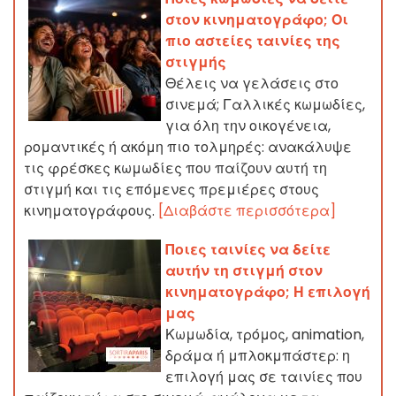
στον κινηματογράφο; Οι
πιο αστείες ταινίες της
στιγμής
Θέλεις να γελάσεις στο
σινεμά; Γαλλικές κωμωδίες,
για όλη την οικογένεια,
ρομαντικές ή ακόμη πιο τολμηρές: ανακάλυψε
τις φρέσκες κωμωδίες που παίζουν αυτή τη
στιγμή και τις επόμενες πρεμιέρες στους
κινηματογράφους.
[Διαβάστε περισσότερα]
Ποιες ταινίες να δείτε
αυτήν τη στιγμή στον
κινηματογράφο; Η επιλογή
μας
Κωμωδία, τρόμος, animation,
δράμα ή μπλοκμπάστερ: η
επιλογή μας σε ταινίες που