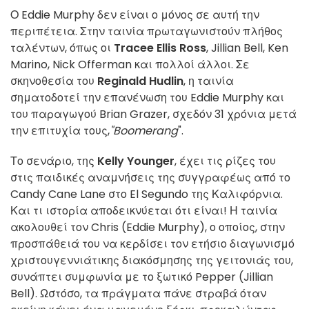
Ο Eddie
Murphy δεν είναι ο μόνος σε αυτή την
περιπέτεια. Στην ταινία πρωταγωνιστούν πλήθος
ταλέντων, όπως οι
Tracee Ellis Ross
, Jillian Bell, Ken
Marino, Nick Offerman και πολλοί άλλοι. Σε
σκηνοθεσία του
Reginald Hudlin
, η ταινία
σηματοδοτεί την επανένωση του Eddie Murphy και
του παραγωγού Brian Grazer, σχεδόν 31 χρόνια μετά
την επιτυχία τους,
"Boomerang
".
Το σενάριο, της
Kelly Younger
, έχει τις ρίζες του
στις παιδικές αναμνήσεις της συγγραφέως από το
Candy Cane Lane στο El Segundo της Καλιφόρνια.
Και τι ιστορία αποδεικνύεται ότι είναι! Η ταινία
ακολουθεί τον Chris (Eddie Murphy), ο οποίος, στην
προσπάθειά του να κερδίσει τον ετήσιο διαγωνισμό
χριστουγεννιάτικης διακόσμησης της γειτονιάς του,
συνάπτει συμφωνία με το ξωτικό Pepper (Jillian
Bell). Ωστόσο, τα πράγματα πάνε στραβά όταν