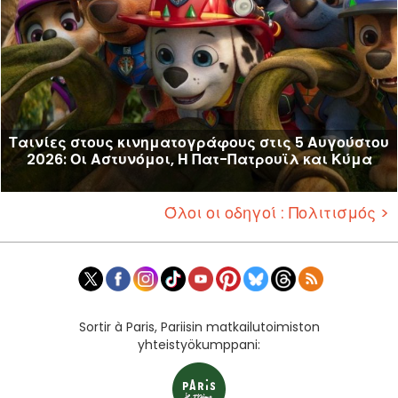
Ταινίες στους κινηματογράφους στις 5 Αυγούστου
2026: Οι Αστυνόμοι, Η Πατ-Πατρουϊλ και Κύμα
Όλοι οι οδηγοί : Πολιτισμός >
Sortir à Paris, Pariisin matkailutoimiston
yhteistyökumppani: