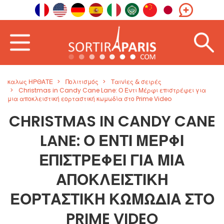
καλως ΗΡΘΑΤΕ
Πολιτισμός
Ταινίες & σειρές
Christmas in Candy Cane Lane: Ο Έντι Μέρφι επιστρέφει για
μια αποκλειστική εορταστική κωμωδία στο Prime Video
CHRISTMAS IN CANDY CANE
LANE: Ο ΈΝΤΙ ΜΈΡΦΙ
ΕΠΙΣΤΡΈΦΕΙ ΓΙΑ ΜΙΑ
ΑΠΟΚΛΕΙΣΤΙΚΉ
ΕΟΡΤΑΣΤΙΚΉ ΚΩΜΩΔΊΑ ΣΤΟ
PRIME VIDEO