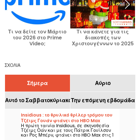
Τι να δείτε τον Μάρτιο
Τι να κάνετε για τις
του 2026 στο Prime
διακοπές των
Video;
Χριστουγέννων το 2025
μ
στο Παρίσι; Οι υπέροχες
δραστηριότητες για όλη
την οικογένεια
ΣΧΌΛΙΑ
Σήμερα
Αύριο
Αυτό το Σαββατοκύριακο
Την επόμενη εβδομάδα
Insidious : το θρυλικό θρίλερ τρόμου του
Τζέιμς Γουάν φτάνει στο HBO Max
Η πρώτη ταινία Insidious, σε σκηνοθεσία
Τζέιμς Οάν και με τους Πάτρικ Γουίλσον
και Ρος Μπέρν, φτάνει στο HBO Max στις 1
Αυγούστου 2026.