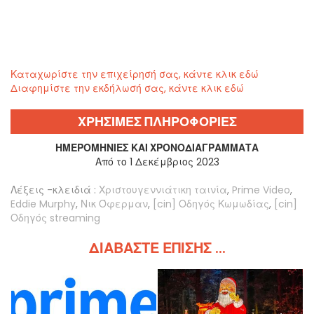
Καταχωρίστε την επιχείρησή σας, κάντε κλικ εδώ
Διαφημίστε την εκδήλωσή σας, κάντε κλικ εδώ
ΧΡΗΣΙΜΕΣ ΠΛΗΡΟΦΟΡΙΕΣ
ΗΜΕΡΟΜΗΝΊΕΣ ΚΑΙ ΧΡΟΝΟΔΙΑΓΡΆΜΜΑΤΑ
Από το 1 Δεκέμβριος 2023
Λέξεις -κλειδιά :
Χριστουγεννιάτικη ταινία
,
Prime Video
,
Eddie Murphy
,
Νικ Όφερμαν
,
[cin] Οδηγός Κωμωδίας
,
[cin]
Οδηγός streaming
ΔΙΑΒΆΣΤΕ ΕΠΊΣΗΣ ...