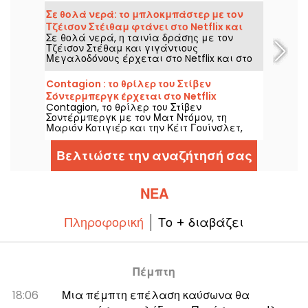
Σε θολά νερά: το μπλοκμπάστερ με τον
Τζέισον Στέιθαμ φτάνει στο Netflix και
Σε θολά νερά, η ταινία δράσης με τον
στο HBO Max
Τζέισον Στέθαμ και γιγάντιους
Μεγαλοδόνους έρχεται στο Netflix και στο
HBO Max στις 2 Αυγούστου 2026.
Contagion : το θρίλερ του Στίβεν
Σόντερμπεργκ έρχεται στο Netflix
Contagion, το θρίλερ του Στίβεν
Σοντέρμπεργκ με τον Ματ Ντόμον, τη
Μαριόν Κοτιγιέρ και την Κέιτ Γουίνσλετ,
φτάνει στο Netflix στις 6 Αυγούστου 2026.
Βελτιώστε την αναζήτησή σας
ΝΈΑ
Πληροφορική
Το + διαβάζει
Πέμπτη
18:06
Μια πέμπτη επέλαση καύσωνα θα