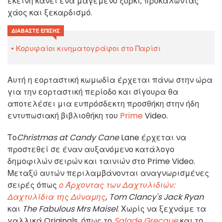
εκείνη κάνει ένα μαγεμένο ξόρκι, προκαλώντας
χάος και ξεκαρδισμό.
ΔΙΑΒΆΣΤΕ ΕΠΊΣΗΣ
Κορυφαίοι κινηματογράφοι στο Παρίσι
Αυτή η εορταστική κωμωδία έρχεται πάνω στην ώρα
για την εορταστική περίοδο και σίγουρα θα
αποτελέσει μια ευπρόσδεκτη προσθήκη στην ήδη
εντυπωσιακή βιβλιοθήκη του
Prime
Video.
Το
Christmas at Candy Cane
Lane έρχεται να
προστεθεί σε έναν αυξανόμενο κατάλογο
δημοφιλών σειρών και ταινιών στο Prime Video.
Μεταξύ αυτών περιλαμβάνονται αναγνωρισμένες
σειρές όπως
ο Άρχοντας των Δαχτυλιδιών:
Δαχτυλίδια της Δύναμης
,
Tom Clancy's Jack Ryan
και
The Fabulous Mrs Maisel
. Χωρίς να ξεχνάμε τα
γαλλικά Originals, όπως το
Salade Grecque
και το