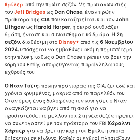
θρίλερ
από την πρώτη σεζόν. Με πρωταγωνιστές
τον
Jeff Bridges
ως
Dan Chase
, έναν πρώην
πράκτορα
της CIA
που καταζητείται, και τον
John
Lithgow
ως
Harold Harper
, η σειρά συνδυάζει
δράση, ένταση και συναισθηματικό δράμα. Η
2η
σεζόν
, διαθέσιμη στο
Disney+
από τις
6 Νοεμβρίου
2024
, υπόσχεται να εμβαθύνει ακόμη περισσότερο
στην πλοκή, καθώς ο Dan Chase πρέπει να βρει την
κόρη του Emily, αποφεύγοντας παράλληλα τους
εχθρούς του.
Ο Νταν Τσέις
, πρώην πράκτορας της CIA, ζει εδώ και
χρόνια κρυμμένος, μακριά από το παρελθόν του.
Όταν όμως ένας δολοφόνος τον κυνηγάει, ο Νταν
αναγκάζεται να βγει από τη σκιά για να
προστατεύσει το μέλλον του. Στη νέα σεζόν, πρέπει
να συνεργαστεί με τον πράκτορα του FBI
Χάρολντ
Χάρπερ
για να βρει την κόρη του
Έμιλι
, η οποία
βρίσκεται σε κίνδυνο. Καθώς οι εχθροί πλησιάζουν