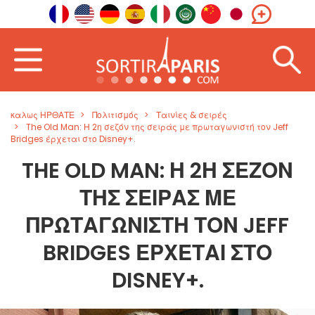
καλως ΗΡΘΑΤΕ
Πολιτισμός
Ταινίες & σειρές
The Old Man: Η 2η σεζόν της σειράς με πρωταγωνιστή τον Jeff
Bridges έρχεται στο Disney+.
THE OLD MAN: Η 2Η ΣΕΖΌΝ
ΤΗΣ ΣΕΙΡΆΣ ΜΕ
ΠΡΩΤΑΓΩΝΙΣΤΉ ΤΟΝ JEFF
BRIDGES ΈΡΧΕΤΑΙ ΣΤΟ
DISNEY+.