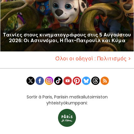
Ταινίες στους κινηματογράφους στις 5 Αυγούστου
2026: Οι Αστυνόμοι, Η Πατ-Πατρουϊλ και Κύμα
Όλοι οι οδηγοί : Πολιτισμός >
Sortir à Paris, Pariisin matkailutoimiston
yhteistyökumppani: