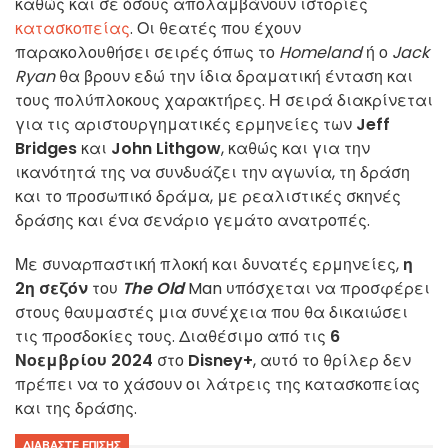
καθώς και σε όσους απολαμβάνουν ιστορίες
κατασκοπείας
. Οι θεατές που έχουν
παρακολουθήσει σειρές όπως το
Homeland
ή ο
Jack
Ryan
θα βρουν εδώ την ίδια δραματική ένταση και
τους πολύπλοκους χαρακτήρες. Η σειρά διακρίνεται
για τις αριστουργηματικές ερμηνείες των
Jeff
Bridges
και
John Lithgow
, καθώς και για την
ικανότητά της να συνδυάζει την αγωνία, τη δράση
και το προσωπικό δράμα, με ρεαλιστικές σκηνές
δράσης και ένα σενάριο γεμάτο ανατροπές.
Με συναρπαστική πλοκή και δυνατές ερμηνείες,
η
2η σεζόν
του
The Old
Man υπόσχεται να προσφέρει
στους θαυμαστές μια συνέχεια που θα δικαιώσει
τις προσδοκίες τους. Διαθέσιμο από τις
6
Νοεμβρίου 2024
στο
Disney+
, αυτό το θρίλερ δεν
πρέπει να το χάσουν οι λάτρεις της κατασκοπείας
και της δράσης.
ΔΙΑΒΆΣΤΕ ΕΠΊΣΗΣ