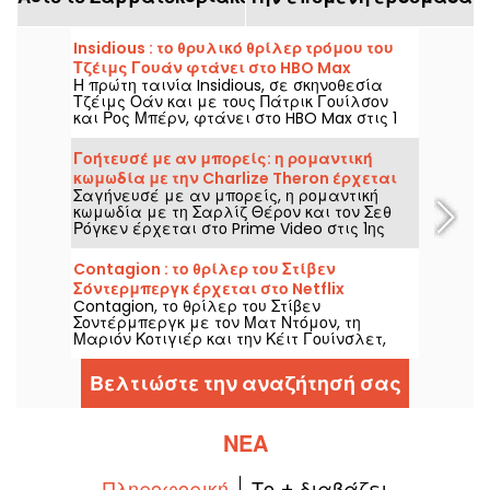
Insidious : το θρυλικό θρίλερ τρόμου του
Τζέιμς Γουάν φτάνει στο HBO Max
Η πρώτη ταινία Insidious, σε σκηνοθεσία
Τζέιμς Οάν και με τους Πάτρικ Γουίλσον
και Ρος Μπέρν, φτάνει στο HBO Max στις 1
Αυγούστου 2026.
Γοήτευσέ με αν μπορείς: η ρομαντική
κωμωδία με την Charlize Theron έρχεται
Σαγήνευσέ με αν μπορείς, η ρομαντική
στο Prime Video
κωμωδία με τη Σαρλίζ Θέρον και τον Σεθ
Ρόγκεν έρχεται στο Prime Video στις 1ης
Αυγούστου 2026.
Contagion : το θρίλερ του Στίβεν
Σόντερμπεργκ έρχεται στο Netflix
Contagion, το θρίλερ του Στίβεν
Σοντέρμπεργκ με τον Ματ Ντόμον, τη
Μαριόν Κοτιγιέρ και την Κέιτ Γουίνσλετ,
φτάνει στο Netflix στις 6 Αυγούστου 2026.
Βελτιώστε την αναζήτησή σας
ΝΈΑ
Πληροφορική
Το + διαβάζει