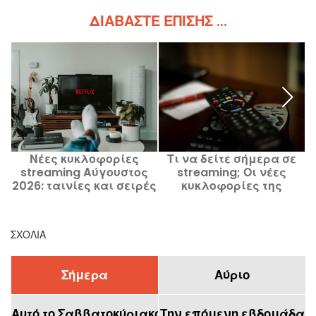
ΔΙΑΒΆΣΤΕ ΕΠΊΣΗΣ ...
Νέες κυκλοφορίες
Τι να δείτε σήμερα σε
streaming Αύγουστος
streaming; Οι νέες
2026: ταινίες και σειρές
κυκλοφορίες της
που θα δεις σε Netflix,
ημέρας
Disney+ και Prime Video
ΣΧΌΛΙΑ
Σήμερα
Αύριο
Αυτό το Σαββατοκύριακο
Την επόμενη εβδομάδα