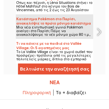
Όπως και πέρυσι, η Léna Situations στήνει το
φορά στην καρδιά του Bois de Vincennes.
Hôtel Mahfouf στο κέντρο του Bois de
Vincennes, από τις 2 έως τις 23 Αυγούστου
2026. Ένας χαλαρός και καλοκαιρινός
προορισμός, ανάμεσα σε βλόγκς του
Κατάστημα Pokémon στο Παρίσι,
Αυγούστου, shopping, βέγκ γλυκίσματα και
ανακαλύψτε το πρώτο μόνιμο κατάστημα
χαλάρωση, με μια νότα νοσταλγίας.
Μια νέα εντυπωσιακή γωνιά Pokémon
αφιερωμένο στα Pokémon σε εικόνες
ανοίγει στο Παρίσι; Πάμε να
ανακαλύψουμε το νέο μόνιμο χώρο 80 τ.μ.,
αφιερωμένο στον κόσμο των διάσημων
πλασμάτων, στο κατάστημα Le Coin des
Τι να κάνετε με τα παιδιά στο Vallée
Barons, που βρίσκεται στην rue de Rivoli στο
Village; Οι 5 αγαπημένες μας
1ο διαμέρισμα. Από τις 28 Μαρτίου 2025,
Το La Vallée Village είναι το χωριό outlet που
δραστηριότητες
αυτή η μοναδική γωνιά περιμένει τους
προσφέρει προϊόντα από τις μεγαλύτερες
συλλέκτες και τους λάτρεις της.
πολυτελείς μάρκες, δίπλα στο εμπορικό
κέντρο Val d'Europe στο Seine-et-Marne.
Δεν είναι απαραίτητα το πιο φιλικό μέρος
Βελτιώστε την αναζήτησή σας
για τα παιδιά, αλλά υπάρχουν πολλά
πράγματα που μπορείτε να κάνετε με τα
παιδιά, αν θέλετε να κάνετε ένα
οικογενειακό ταξίδι για ψώνια!
ΝΈΑ
Πληροφορική
Το + διαβάζει