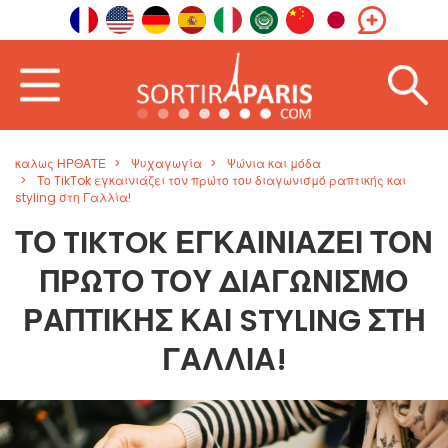
καλως ΗΡΘΑΤΕ
Ψυχαγωγία
Ψώνια και μόδα
Το TikTok εγκαινιάζει τον πρώτο του διαγωνισμό ραπτικής και
styling στη Γαλλία!
ΤΟ TIKTOK ΕΓΚΑΙΝΙΆΖΕΙ ΤΟΝ
ΠΡΏΤΟ ΤΟΥ ΔΙΑΓΩΝΙΣΜΌ
ΡΑΠΤΙΚΉΣ ΚΑΙ STYLING ΣΤΗ
ΓΑΛΛΊΑ!