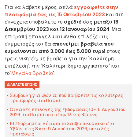
Για να λάβετε μέρος, απλά
εγγραφείτε στην
πλατφόρμα έως τις 15 Οκτωβρίου 2023
και στη
συνέχεια υποβάλετε το
σχέδιό
σας
μεταξύ 18
Δεκεμβρίου 2023 και 12 Ιανουαρίου 2024
. Μια
επιτροπή επαγγελματιών θα επιλέξει τις
συμμετοχές και θα
απονείμει βραβεία που
κυμαίνονται από 3.000 έως 5.000 ευρώ
στους
τρεις νικητές, με βραβεία για την "Καλύτερη
εκτέλεση", την "Καλύτερη δημιουργικότητα" και
το
"Μεγάλο Βραβείο
".
ΔΙΑΒΆΣΤΕ ΕΠΊΣΗΣ
Συμβουλή για ψώνια: πού θα βρείτε τις καλύτερες
προσφορές στο Παρίσι;
Οι καλές επιλογές της εβδομάδας 10–16 Αυγούστου
2026 στο Παρίσι και στην Ίλ ντε Φρανς
10 εξορμήσεις γι' αυτό το Σαββατοκύριακο στα
Υβλίν, στις 8 και 9 Αυγούστου 2026, οι καλές
προτάσεις