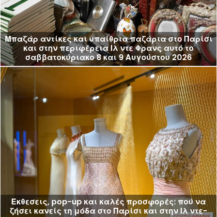
Μπαζάρ αντίκες και υπαίθρια παζάρια στο Παρίσι
και στην περιφέρεια Ιλ ντε Φρανς αυτό το
σαββατοκύριακο 8 και 9 Αυγούστου 2026
Έκθεσεις, pop-up και καλές προσφορές: πού να
ζήσει κανείς τη μόδα στο Παρίσι και στην Ιλ ντε-