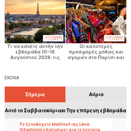
Τι να κάνετε αυτήν την
Οι καλύτερες
εβδομάδα 10–16
προσφορές μόδας και
Αυγούστου 2026: τις
αγορών στο Παρίσι και
εξόδους σας για μια
στην περιφέρεια Île-de-
γεμάτη εβδομάδα στο
France τον Αύγουστο του
Παρίσι
2026
ΣΧΌΛΙΑ
Σήμερα
Αύριο
Αυτό το Σαββατοκύριακο
Την επόμενη εβδομάδα
Το ξενοδοχείο Mahfouf της Léna
Situations επιστρέφει μια τελευταία